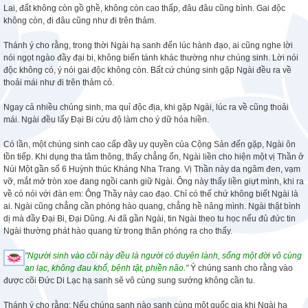
Lai, đất không còn gồ ghề, không còn cao thấp, đâu đâu cũng bình. Gai độc
không còn, đi đâu cũng như đi trên thảm.
Thánh ý cho rằng, trong thời Ngài hạ sanh đến lúc hành đạo, ai cũng nghe lời
nói ngọt ngào đầy đại bi, không biến tánh khác thường như chúng sinh. Lời nói
độc không có, ý nói gai độc không còn. Bất cứ chúng sinh gặp Ngài đều ra về
thoải mái như đi trên thảm cỏ.
Ngay cả nhiều chúng sinh, ma quỉ độc địa, khi gặp Ngài, lúc ra về cũng thoải
mái. Ngài đều lấy Đại Bi cứu độ làm cho ý dữ hóa hiền.
Có lần, một chúng sinh cao cấp đầy uy quyền của Cộng Sản đến gặp, Ngài ôn
tồn tiếp. Khi dụng tha tâm thông, thấy chẳng ổn, Ngài liền cho hiện một vị Thần ở
Núi Một gần số 6 Huỳnh thúc Kháng Nha Trang. Vị Thần này da ngâm đen, vạm
vỡ, mắt mở tròn xoe đang ngồi canh giữ Ngài. Ông này thấy liền giựt mình, khi ra
về có nói với đàn em: Ông Thầy này cao đạo. Chỉ có thế chứ không biết Ngài là
ai. Ngài cũng chẳng cần phóng hào quang, chẳng hề nâng mình. Ngài thật bình
dị mà đầy Đại Bi, Đại Dũng. Ai đã gần Ngài, tin Ngài theo tu học nếu đủ đức tin
Ngài thường phát hào quang từ trong thân phóng ra cho thấy.
"Người sinh vào cõi này đều là người có duyên lành, sống một đời vô cùng
an lạc, không đau khổ, bệnh tật, phiền não."
Ý chúng sanh cho rằng vào
được cõi Đức Di Lạc hạ sanh sẽ vô cùng sung sướng không cần tu.
Thánh ý cho rằng: Nếu chúng sanh nào sanh cùng một quốc gia khi Ngài hạ