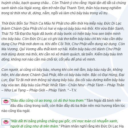
huỳnh châu, bạch quang châu... Còn Thánh ý cho rằng: Ngài tận độ tất cả chúng
sanh tánh của Ngài xong, tâm trở nên Đại Thanh Tịnh, thân hóa trang nghiêm
trong tứ thời như đi, đứng, nằm, ngồi và làm chủ bảy báu trong vũ trụ.
Thời Đức Bổn Sư Thích Ca Mâu Ni Phật cho đến thời Hạ kiếp này, Đức Di Lạc
thành Chánh Qủa Phật chỉ có hai vị này có bảy báu mà thôi. Khi vừa Đản Sanh,
Thái Tử Tất Đạt Đa Ngài đã bước đi bảy bước có hiện bảy hoa sen biện minh
cho bảy báu. Còn Đức Di Lạc có ghi bài thơ kiếm bảy báu chỉ khi nào cần diệu
dụng Chư Phật mới đem ra. Khi đến Cõi Trời, Chư Phật viễn dung xử dụng. Còn
Ma Vương, Quỉ Vương đều thất kinh sợ hãi. Kiếm bảy báu chỉ dành Chư Phật
mới dùng được mà thôi, khi cần nó xô thành quách, tát biển. Kiếm bảy báu linh
động, không nơi nào cần mà chối từ, cốt yếu để phá vô minh.
Con người, ai cũng có bảy báu, nhưng khi còn mê lầm, bảy báu này ẩn, không
hiện, khi đạt được Chánh Quả Phật, liền có bảy báu hiện. Bậc có Đại Hùng, Đại
Lực, Đại Từ Bi mới tinh thông sử dụng bảy báu. Ba cõi sáu đường kiếm bảy báu
này xóa tan. Bảy báu của Phật: Nhất Tâm - Chân Như - Phật Tánh – Pháp Thân
– Như Lai Tạng – Pháp Giới – Pháp Tánh.
"
–T.V.
"Đâu đâu cũng có ao trong, có đủ thứ hoa thơm."
Tâm Ngài đã bình nên
đâu đâu cũng trong suốt, còn thân đầy đủ ba thân nên mùi hương trầm lúc
nào cũng tỏa ngát.
"Mặt đất thì bằng phẳng chẳng gai gốc, chỉ mọc toàn cỏ nhuyễn xanh,
người đi cũng như đi trên thảm."
Phàm nhân nghĩ rằng khi Đức Di Lạc Hạ