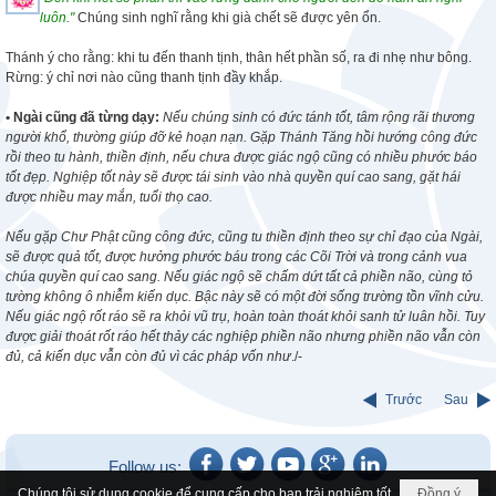
luôn."
Chúng sinh nghĩ rằng khi già chết sẽ được yên ổn.
Thánh ý cho rằng: khi tu đến thanh tịnh, thân hết phần số, ra đi nhẹ như bông.
Rừng: ý chỉ nơi nào cũng thanh tịnh đầy khắp.
• Ngài cũng đã từng dạy:
Nếu chúng sinh có đức tánh tốt, tâm rộng rãi thương
người khổ, thường giúp đỡ kẻ hoạn nạn. Gặp Thánh Tăng hồi hướng công đức
rồi theo tu hành, thiền định, nếu chưa được giác ngộ cũng có nhiều phước báo
tốt đẹp. Nghiệp tốt này sẽ được tái sinh vào nhà quyền quí cao sang, gặt hái
được nhiều may mắn, tuổi thọ cao.
Nếu gặp Chư Phật cũng công đức, cũng tu thiền định theo sự chỉ đạo của Ngài,
sẽ được quả tốt, được hưởng phước báu trong các Cõi Trời và trong cảnh vua
chúa quyền quí cao sang. Nếu giác ngộ sẽ chấm dứt tất cả phiền não, cùng tỏ
tường không ô nhiễm kiến dục. Bậc này sẽ có một đời sống trường tồn vĩnh cửu.
Nếu giác ngộ rốt ráo sẽ ra khỏi vũ trụ, hoàn toàn thoát khỏi sanh tử luân hồi. Tuy
được giải thoát rốt ráo hết thảy các nghiệp phiền não nhưng phiền não vẫn còn
đủ, cả kiến dục vẫn còn đủ vì các pháp vốn như
./-
Trước
Sau
Follow us:
Chúng tôi sử dụng cookie để cung cấp cho bạn trải nghiệm tốt
Đồng ý