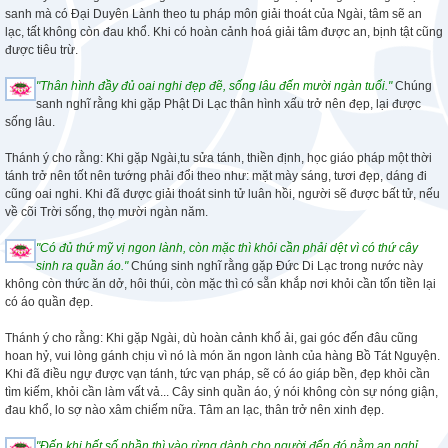
sanh mà có Đại Duyên Lành theo tu pháp môn giải thoát của Ngài, tâm sẽ an
lạc, tất không còn đau khổ. Khi có hoàn cảnh hoá giải tâm được an, bịnh tật cũng
được tiêu trừ.
"Thân hình đầy đủ oai nghi đẹp đẽ, sống lâu đến mười ngàn tuổi."
Chúng
sanh nghĩ rằng khi gặp Phật Di Lạc thân hình xấu trở nên đẹp, lại được
sống lâu.
Thánh ý cho rằng: Khi gặp Ngài,tu sửa tánh, thiền định, học giáo pháp một thời
tánh trở nên tốt nên tướng phải đổi theo như: mặt mày sáng, tươi đẹp, dáng đi
cũng oai nghi. Khi đã được giải thoát sinh tử luân hồi, người sẽ được bất tử, nếu
về cõi Trời sống, thọ mười ngàn năm.
"Có đủ thứ mỹ vị ngon lành, còn mặc thì khỏi cần phải dệt vì có thứ cây
sinh ra quần áo."
Chúng sinh nghĩ rằng gặp Đức Di Lạc trong nước này
không còn thức ăn dở, hôi thúi, còn mặc thì có sẵn khắp nơi khỏi cần tốn tiền lại
có áo quần đẹp.
Thánh ý cho rằng: Khi gặp Ngài, dù hoàn cảnh khổ ải, gai góc đến đâu cũng
hoan hỷ, vui lòng gánh chịu vì nó là món ăn ngon lành của hàng Bồ Tát Nguyện.
Khi đã điều ngự được vạn tánh, tức vạn pháp, sẽ có áo giáp bền, đẹp khỏi cần
tìm kiếm, khỏi cần làm vất vả... Cây sinh quần áo, ý nói không còn sự nóng giận,
đau khổ, lo sợ nào xâm chiếm nữa. Tâm an lạc, thân trở nên xinh đẹp.
"Đến khi hết số phần thì vào rừng dành cho người đến đó nằm an nghỉ