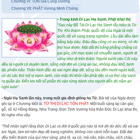
Chương VI: TÔN Giả Cúng Dường
Chương VII: PHẬT Vương Minh Chứng
• Trong kinh Di Lạc
H
ạ Sanh,
Phật
khai
thị:
“Sau này Bồ Tát Di Lạc Hạ Sanh lấy hiệu là Từ
Thị. Khi thành Phật, quốc độ của Ngài là một
quốc độ vô cùng trang nghiêm. Lầu đài đều làm
bằng bảy báu. Đâu đâu cũng có ao trong, có đủ
thứ hoa thơm. Mặt đất thì bằng phẳng chẳng có
gai góc, chỉ mọc toàn cỏ nhuyễn xanh, người đi
cũng như đi trên thảm. Người sanh vào Cõi này
đều là người có duyên lành, sống một đời vô cùng an lạc, không đau khổ, bịnh
tật, phiền não. Thân hình đầy đủ oai nghi đẹp đẽ, sống lâu đến mười ngàn tuổi,
có đủ các thứ mỹ vị ngon lành, còn mặc thì khỏi cần phải dệt, vì có thứ cây sanh
ra quần áo. Đến khi hết số phần thì vào rừng dành cho người đến đó nằm an
nghỉ luôn”
• Ngài Hạ Sanh lần này, trong một gia đình giòng họ Từ.
Bài kệ của Ngài được
ghi lại ở Chương Một là:
TỪ THỊ DI LẠC TÔN PHẬT
. Một buổi sáng tại căn gác
gỗ, số 42 Hồng Bàng, Nha Trang, Đức Tịnh Vương hóa thân Đức Di Lạc khai thị,
tôi nghe như vầy:
"Thế nhân nghĩ rằng Đức Di Lạc ra đời ở quốc gia nào là nơi đó do đức độ và oai
lực Ngài, làm trở nên đẹp đẽ trang nghiêm, không còn cảnh hỗn loạn. Đất đai
đều biến thành của quí như vàng, pha lê, xa cừ, mã não, trân châu, xích châu,