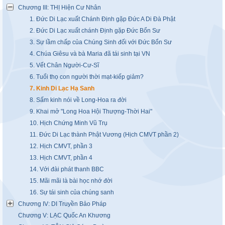
Chương III: THỊ Hiện Cư Nhân
1. Đức Di Lạc xuất Chánh Định gặp Đức A Di Đà Phật
2. Đức Di Lạc xuất chánh Định gặp Đức Bổn Sư
3. Sự lầm chấp của Chúng Sinh đối với Đức Bổn Sư
4. Chúa Giêsu và bà Maria đã tái sinh tại VN
5. Vết Chân Người-Cư-Sĩ
6. Tuổi thọ con người thời mạt-kiếp giảm?
7. Kinh Di Lạc Hạ Sanh
8. Sấm kinh nói về Long-Hoa ra đời
9. Khai mở "Long Hoa Hội Thượng-Thời Hai"
10. Hịch Chứng Minh Vũ Trụ
11. Đức Di Lạc thành Phật Vương (Hịch CMVT phần 2)
12. Hịch CMVT, phần 3
13. Hịch CMVT, phần 4
14. Với đài phát thanh BBC
15. Mãi mãi là bài học nhớ đời
16. Sự tái sinh của chúng sanh
Chương IV: DI Truyền Bảo Pháp
Chương V: LẠC Quốc An Khương