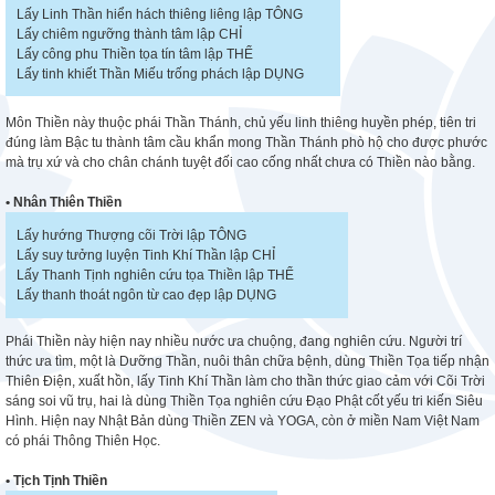
Lấy Linh Thần hiển hách thiêng liêng lập TÔNG
Lấy chiêm ngưỡng thành tâm lập CHỈ
Lấy công phu Thiền tọa tín tâm lập THỂ
Lấy tinh khiết Thần Miếu trống phách lập DỤNG
Môn Thiền này thuộc phái Thần Thánh, chủ yếu linh thiêng huyền phép, tiên tri
đúng làm Bậc tu thành tâm cầu khẩn mong Thần Thánh phò hộ cho được phước
mà trụ xứ và cho chân chánh tuyệt đối cao cống nhất chưa có Thiền nào bằng.
•
Nhân Thiên Thiền
Lấy hướng Thượng cõi Trời lập TÔNG
Lấy suy tưởng luyện Tinh Khí Thần lập CHỈ
Lấy Thanh Tịnh nghiên cứu tọa Thiền lập THỂ
Lấy thanh thoát ngôn từ cao đẹp lập DỤNG
Phái Thiền này hiện nay nhiều nước ưa chuộng, đang nghiên cứu. Người trí
thức ưa tìm, một là Dưỡng Thần, nuôi thân chữa bệnh, dùng Thiền Tọa tiếp nhận
Thiên Điện, xuất hồn, lấy Tinh Khí Thần làm cho thần thức giao cảm với Cõi Trời
sáng soi vũ trụ, hai là dùng Thiền Tọa nghiên cứu Đạo Phật cốt yếu tri kiến Siêu
Hình. Hiện nay Nhật Bản dùng Thiền ZEN và YOGA, còn ở miền Nam Việt Nam
có phái Thông Thiên Học.
• Tịch Tịnh Thiền