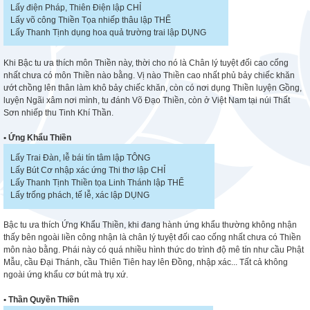
Lấy điện Pháp, Thiên Điện lập CHỈ
Lấy võ công Thiền Tọa nhiếp thâu lập THỂ
Lấy Thanh Tịnh dụng hoa quả trường trai lập DỤNG
Khi Bậc tu ưa thích môn Thiền này, thời cho nó là Chân lý tuyệt đối cao cống
nhất chưa có môn Thiền nào bằng. Vị nào Thiền cao nhất phủ bảy chiếc khăn
ướt chồng lên thân làm khô bảy chiếc khăn, còn có nơi dụng Thiền luyện Gồng,
luyện Ngãi xâm nơi mình, tu đánh Võ Đạo Thiền, còn ở Việt Nam tại núi Thất
Sơn nhiếp thu Tinh Khí Thần.
• Ứng Khẩu Thiền
Lấy Trai Đàn, lễ bái tín tâm lập TÔNG
Lấy Bút Cơ nhập xác ứng Thi thơ lập CHỈ
Lấy Thanh Tịnh Thiền tọa Linh Thánh lập THỂ
Lấy trống phách, tế lễ, xác lập DỤNG
Bậc tu ưa thích Ứng Khẩu Thiền, khi đang hành ứng khẩu thường không nhận
thấy bên ngoài liền công nhận là chân lý tuyệt đối cao cống nhất chưa có Thiền
môn nào bằng. Phái này có quá nhiều hình thức do trình độ mê tín như cầu Phật
Mẫu, cầu Đại Thánh, cầu Thiên Tiên hay lên Đồng, nhập xác... Tất cả không
ngoài ứng khẩu cơ bút mà trụ xứ.
• Thần Quyền Thiền