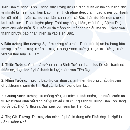
Tiên Đạo thường Định Tưởng, suy tưởng do căn tánh, trình độ mà có thanh, thô,
tế nhị để tu Thiền tọa. Tiên Đạo Thiền thích pháp đẹp, thanh cao, chọn lọc, thanh
lọc rồi mới tu luyện, ưa nơi sơn lâm cùng cốc, có Bậc chán đời lên non cao xa
lánh trần tục tu Thiền luyện phép. Thời này cũng hiếm, chỉ nhũng Bậc tu Phật
chưa chu đáo hiểu lối tu nên dù tín thành tin Phật bao nhiêu mà sai đường vẫn
thành phước báo nhân thiên sa vào Tiên Đạo.
√ Bốn tướng lầm tưởng.
Sự lầm tưởng sáu môn Thiền trên bị an trụ trong bốn
tướng: Thiên Tướng, Nhân Tướng, Chúng Sanh Tướng, Thọ Giả Tướng. Thời
xưa và thời này đều lầm.
1. Thiên Tướng.
Chính là tướng an trụ Định Tưởng, thanh lọc tốt xấu, tránh né
thiện ác, chọn lọc lấy bỏ thành tu luyện lâm vào Tiên Đạo.
2. Nhân Tướng.
Thường bảo thủ cá nhân cá tánh nên thường chấp, thương
ghét không chừng dù tin Phật vẫn bị lạc hướng lầm lạc.
3. Chúng Sanh Tướng.
Tu không đều, khi thích tu thật nhiều, lúc buồn chán bỏ
tu. Phật khai Kinh bất tăng bất giảm để cứu chúng sanh tu Trung Đạo Tôn đặng
trở về Bất Thối. Vì thối sa Địa ngục còn tăng lạc Tiên đạo.
4. Thọ Giả Tướng.
Thường cho mình là phải là đúng nên Phật dạy lìa Ngã tu
đến Chánh Ngã.