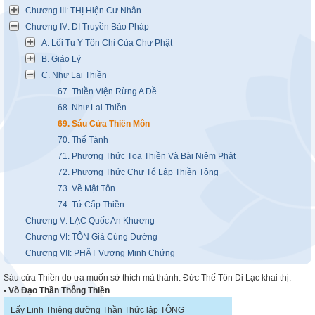
Chương III: THỊ Hiện Cư Nhân
Chương IV: DI Truyền Bảo Pháp
A. Lối Tu Y Tôn Chỉ Của Chư Phật
B. Giáo Lý
C. Như Lai Thiền
67. Thiền Viện Rừng A Đề
68. Như Lai Thiền
69. Sáu Cửa Thiền Môn
70. Thể Tánh
71. Phương Thức Tọa Thiền Và Bài Niệm Phật
72. Phương Thức Chư Tổ Lập Thiền Tông
73. Về Mật Tôn
74. Tứ Cấp Thiền
Chương V: LẠC Quốc An Khương
Chương VI: TÔN Giả Cúng Dường
Chương VII: PHẬT Vương Minh Chứng
Sáu cửa Thiền do ưa muốn sở thích mà thành. Đức Thế Tôn Di Lạc khai thị:
• Võ Đạo Thần Thông Thiền
Lấy Linh Thiêng dưỡng Thần Thức lập TÔNG