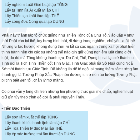
Lấy nghiêm Luật Giới Luật lập TÔNG
Lấy tu Tịnh lìa Ái xuất ly lập CHỈ
Lấy Thiền tọa khất thực lập THỂ
Lấy công đức Công quả lập DỤNG
Phái này thành lập tổ chức giống như Thiền Tông của Chư Tổ, y áo đắp y như
thời Phật còn tại thế, tay bưng bình bát, đi đứng trang nghiêm, chủ yếu xuất thế.
Nhưng vì lạc hướng không đúng thời, vì tất cả các ngành trong xã hội phát triển
thịnh hành nên chi các sư không thể nào gìn giữ đúng nghiêm luật cùng giới
luật, do đó mà Tông không thành tựu. Do Chỉ, Thể, Dụng bị sai lạc trở thành tu
Tịnh gọi là Tịch Tịnh Thiền cốt Tịnh Giác, Tịnh Giác phải lìa Sở Ngã cùng Ngã
Sở mới thành tựu Giác Tịnh. Đã không lìa để tỏ ngộ lại mang thêm sắc tướng âm
thanh gọi là Tướng Pháp Sắc Pháp nên đường tu trở nên ảo tưởng Tướng Phật
bị tịnh biệt đen tối, chân lý mơ màng.
Có phái vẫn y tông chỉ trên nhưng tìm phương thức giải mê chấp, nghiêm luật
giữ gìn tùy theo trình độ gọi là phái Nguyên Thủy.
• Tiên Đạo Thiền
Lấy sơn lâm xuất thế lập TÔNG
Lấy thanh khiết thanh tịnh tâm lập CHỈ
Lấy Tọa Thiền ly dục ly ái lập THỂ
Lấy ép xác trường trai ẩm thực lập DỤNG