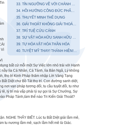
Tin
33. TÍN NGƯỠNG VỀ VỚI CHÁNH TÍN
34. HỒI HƯỚNG CÔNG ĐỨC PHẨM PHẨM
35. THUYẾT MINH THỂ DỤNG
Tâm
36. GIẢI THOÁT KHÔNG GIẢI THOÁT DO HỢP HÓA - BẤT HỢP HÓA
37. TRÍ TUỆ CỨU CÁNH
38. SỰ VẬT HÓA HỮU SANH HỮU TƯỚNG
ành
39. TỰ HÓA VẬT HÓA THẦN HÓA
CÁI
 Vì
40. TUYỆT MỸ THAY! THÁNH HIỀN! PHẬT GIÁC!
Vị
dụng bất cứ mỗi một Sự Việc lớn nhỏ trái với Hạnh
 nầy lìa Cá Nhân, Cá Tánh, lìa Bản Ngã, Lý không
nh, thọ trì Kinh Pháp thâm nhập Lời Vàng Tạng
t Diệt chư Bồ Tát thọ trì. Con đường sanh diệt,
g nơi vạn pháp tương đối, tu cầu tuyệt đối, tu như
lẽ, lý trí mà vấp phải lý sự gọi là Sự Chướng, Sự
ào Pháp Tánh,làm thế nào Tri Kiến Giải Thoát?
ận. NGHE THẤY BIẾT. Lúc tu Bất Diệt giải lầm mê,
m tu nương lầm mê, sạch lầm hết mê là Giác.