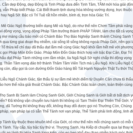
. Cần dẹp Động, dẹp Động là Tịnh Pháp đưa đến Tịnh Tâm, TÂM mới hóa giải động 
g, vẫn Pháp biết Pháp. Cái Biết thanh tịnh dung hòa không vướng đọng, trực thu
hay Ngã Sở. Bậc có Trí Tuệ rất hồn nhiên, bình dị, trọn hòa Giác Trí.
 Mê Giác Ngộ thường biến dạng Mê và Ngộ, do như thế nên Chơn Tâm phải năng b
 vì động vọng, vọng động Pháp Tâm trưởng thành PHÁP TÁNH, làm cho tất cả vọng
g mơ màng cầu báo mới có Chánh Báo Thọ Báo Nghiệp Sanh thành Chúng Sanh Tá
h qua từng giai đoạn thụ nhiễm, cái sống lẽ sống không ngoài Pháp Giới, nên gọ
 Tổ thừa kế chỉ dạy đã thấu đạt lầm mê cùng Giác Ngộ khỏi lầm hết mê với phươ
c gọi Pháp Môn Đốn Giáo. Pháp Môn Đốn Giáo thích hợp với bậc Đại Căn, Đại Trí
thấu đạt Pháp Tánh những cơn lầm nhận, lìa Ngã Ngã Sở nghi chấp thì động vọng 
g. Thân Tâm vọng đảo trở thành Thâm Tâm Viên Tịch mà Liễu Ngộ. Khi Liễu Ngộ 
ng còn, đây gọi là con đường Đốn Giáo hàng Bồ Tát Hạnh Nguyện Thật Tu thời Th
Liễu Ngộ Chánh Giác, tận thấu lý sự lầm mê khởi điểm từ Duyên Căn chưa tỏ thấu bị
ráo hơn thế nữa giải thoát Chánh Giác. Bậc Chánh Giác toàn chơn, toàn thiện cùng
Thọ Sanh Bị Sanh làm Chúng Sanh Giới, Giới Chúng Sanh là Giới bất di bất dịch 
yển? Đã không vận chuyển lưu hành thì không có Tam Thiên Đại Thiên Thế Giới. V
g, đã Tướng thì không thay đổi, không thay đổi được gọi nó Thường Còn, Chúng S
pháp, vạn pháp lại có sẵn Thể Tánh nơi vạn pháp, Thể Tánh phải linh động, linh đ
p Tánh tùy thuộc theo khuôn khổ của Giới, có như thế nên mỗi chúng sanh có mỗi
 Tánh. Tùy cấp, tùy bậc tùy thứ vị. Thượng Sanh, Hạ Kiếp di chuyển qua lại thay 
 rãi an lành thì Hóa Sanh từng kiếp, còn eo hẹp khổ đau than phiền trách móc th