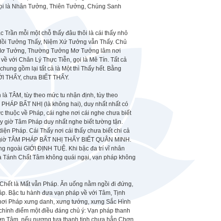
 gọi là Nhân Tưởng, Thiên Tưởng, Chúng Sanh
Trần mỗi một chỗ thấy đâu thôi là cái thấy nhỏ
, Hồi Tưởng Thấy, Niệm Xứ Tưởng vẫn Thấy. Chủ
 Mơ Tưởng, Thường Tưởng Mơ Tưởng lâm nơi
 với Chân Lý Thực Tiễn, gọi là Mê Tín. Tất cả
chung gồm lại tất cả là Một thì Thấy hết. Bằng
GIỚI THẤY, chưa BIẾT THẤY.
là TÂM, tùy theo mức tu nhận định, tùy theo
PHÁP BẤT NHỊ (là không hai), duy nhất nhất có
ực thuộc về Pháp, cái nghe nơi cái nghe chưa biết
ấy giờ Tâm Pháp duy nhất nghe biết tường tận.
iện Pháp. Cái Thấy nơi cái thấy chưa biết chi cả
 Bấy giờ TÂM PHÁP BẤT NHỊ THẤY BIẾT QUÂN MINH.
ngoài GIỚI ĐỊNH TUỆ. Khi bậc đa trí vĩ nhân
ơ và Tánh Chất Tâm không quái ngại, vạn pháp không
Chết là Mất vẫn Pháp. Ăn uống nằm ngồi đi đứng,
áp. Bậc tu hành đưa vạn pháp về với Tâm, Tịnh
nơi Pháp xưng danh, xưng tướng, xưng Sắc Hình
 chính điểm một điều đáng chủ ý: Vạn pháp thanh
Chơn Tâm, nếu nương tựa thanh tịnh chưa hẳn Chơn