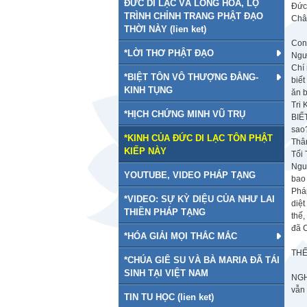
ĐỨC DI LẠC VÀ LONG HOA, LỘ
Đức,
TRÌNH CHỈNH TRANG PHẬT ĐẠO
Châ
THỜI NÀY (lien ket)
Con 
*LỜI THƠ PHẬT ĐẠO
Ngư
Chí 
*BIỆT TÔN VÔ THƯỢNG ĐẲNG-
biết
KINH TỤNG
ăn b
Tri 
*HỊCH CHỨNG MINH VŨ TRỤ
BIẾ
sao
*KINH CỦA ĐỨC DI LẠC TÔN PHẬT
Thâ
KIẾP NÀY
Tối 
Ngu
YOUTUBE, VIDEO PHÁP TẠNG
bao 
Phá
*VIDEO: SỰ KỲ DIỆU CỦA NHƯ LAI
diệt
THIỀN PHÁP TẠNG
thế,
đã C
*HÓA GIẢI MỌI THẮC MẮC
THẾ
*CHÚA GIÊ SU VÀ BÀ MARIA ĐÃ TÁI
SINH TẠI VIỆT NAM
NGH
vẫn
TIN TU HỌC (lien ket)