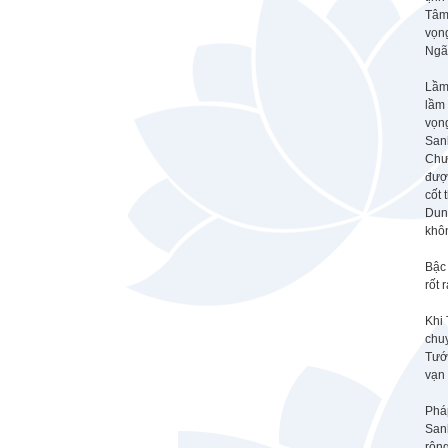
Tâm
vọn
Ngã 
Lầm
lầm
vọn
San
Chư
đượ
cốt 
Dun
khô
Bậc 
rốt 
Khi 
chu
Tướn
vạn 
Phá
Sanh
rộng