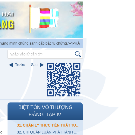
chúng sanh cấp bậc tu chứng.″
–“PHẬT ra đời có thẩm quyền độc lập chứng minh v
Trước
Sau
BIỆT TÔN VÔ THƯỢNG
,
ĐẲNG. TẬP IV
,
31. CHÂN LÝ THỰC TIỄN THẬT TU THẬT CHỨNG
ạo
32. CHỈ QUÁN LUẬN PHẬT TÁNH CHƠN TÂM ĐỒNG THỂ