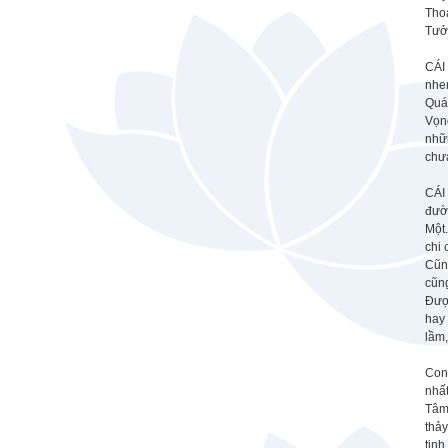
Tho
Tưở
CÁI 
nhe
Quá
Vọn
nhữn
chưa
CÁI 
đườ
Một.
chi 
Cũng
cũn
Đượ
hay 
lầm
Con
nhất
Tâm
thảy
tịn