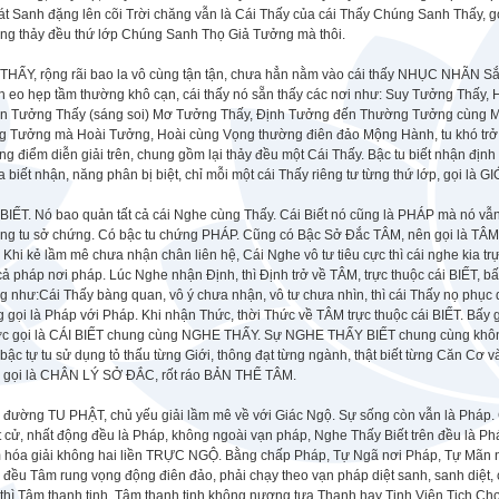
át Sanh đặng lên cõi Trời chăng vẫn là Cái Thấy của cái Thấy Chúng Sanh Thấy,
ng thảy đều thứ lớp Chúng Sanh Thọ Giả Tưởng mà thôi.
THẤY, rộng rãi bao la vô cùng tận tận, chưa hẳn nằm vào cái thấy NHỤC NHÃN Sắc 
n eo hẹp tầm thường khô cạn, cái thấy nó sẵn thấy các nơi như: Suy Tưởng Thấy
n Tưởng Thấy (sáng soi) Mơ Tưởng Thấy, Định Tưởng đến Thường Tưởng cùng
g Tưởng mà Hoài Tưởng, Hoài cùng Vọng thường điên đảo Mộng Hành, tu khó trở về
g điểm diễn giải trên, chung gồm lại thảy đều một Cái Thấy. Bậc tu biết nhận định 
 biết nhận, năng phân bị biệt, chỉ mỗi một cái Thấy riêng tư từng thứ lớp, gọi là 
BIẾT. Nó bao quản tất cả cái Nghe cùng Thấy. Cái Biết nó cũng là PHÁP mà nó vẫn 
ng tu sở chứng. Có bậc tu chứng PHÁP. Cũng có Bậc Sở Đắc TÂM, nên gọi là TÂM 
 Khi kẻ lầm mê chưa nhận chân liên hệ, Cái Nghe vô tư tiêu cực thì cái nghe kia tr
cả pháp nơi pháp. Lúc Nghe nhận Định, thì Định trở về TÂM, trực thuộc cái BIẾT, b
 như:Cái Thấy bàng quan, vô ý chưa nhận, vô tư chưa nhìn, thì cái Thấy nọ phục d
g gọi là Pháp với Pháp. Khi nhận Thức, thời Thức về TÂM trực thuộc cái BIẾT.
c gọi là CÁI BIẾT chung cùng NGHE THẤY. Sự NGHE THẤY BIẾT chung cùng không 
bậc tự tu sử dụng tỏ thấu từng Giới, thông đạt từng ngành, thật biết từng Căn C
, gọi là CHÂN LÝ SỞ ĐẮC, rốt ráo BẢN THỂ TÂM.
 đường TU PHẬT, chủ yếu giải lầm mê về với Giác Ngộ. Sự sống còn vẫn là Pháp. 
 cử, nhất động đều là Pháp, không ngoài vạn pháp, Nghe Thấy Biết trên đều là Ph
 hóa giải không hai liền TRỰC NGỘ. Bằng chấp Pháp, Tự Ngã nơi Pháp, Tự Mãn 
 đều Tâm rung vọng động điên đảo, phải chạy theo vạn pháp diệt sanh, sanh diệt,
h thì Tâm thanh tịnh, Tâm thanh tịnh không nương tựa Thanh hay Tịnh Viên Tịch 