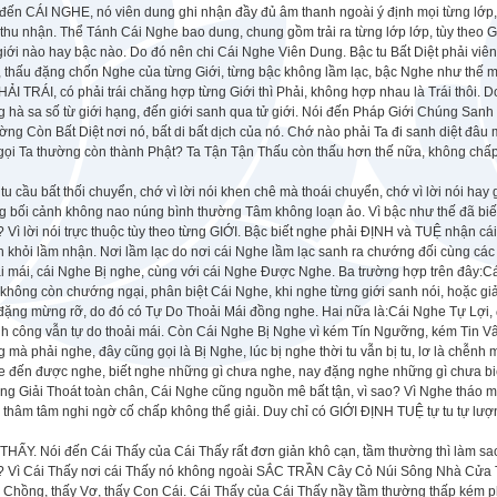
 đến CÁI NGHE, nó viên dung ghi nhận đầy đủ âm thanh ngoài ý định mọi từng lớp
thu nhận. Thể Tánh Cái Nghe bao dung, chung gồm trải ra từng lớp lớp, tùy theo 
giới nào hay bậc nào. Do đó nên chi Cái Nghe Viên Dung. Bậc tu Bất Diệt phải vi
, thấu đặng chốn Nghe của từng Giới, từng bậc không lầm lạc, bậc Nghe như thế m
HẢI TRÁI, có phải trái chăng hợp từng Giới thì Phải, không hợp nhau là Trái thôi. Do
 hà sa số từ giới hạng, đến giới sanh qua tử giới. Nói đến Pháp Giới Chúng Sanh
ng Còn Bất Diệt nơi nó, bất di bất dịch của nó. Chớ nào phải Ta đi sanh diệt đâ
ọi Ta thường còn thành Phật? Ta Tận Tận Thấu còn thấu hơn thế nữa, không chấp t
tu cầu bất thối chuyển, chớ vì lời nói khen chê mà thoái chuyển, chớ vì lời nói hay
 bối cảnh không nao núng bình thường Tâm không loạn ảo. Vì bậc như thế đã biết 
 Vì lời nói trực thuộc tùy theo từng GIỚI. Bậc biết nghe phải ĐỊNH và TUỆ nhận cá
 khỏi lầm nhận. Nơi lầm lạc do nơi cái Nghe lầm lạc sanh ra chướng đối cùng cá
i mái, cái Nghe Bị nghe, cùng với cái Nghe Được Nghe. Ba trường hợp trên đây:Cá
 không còn chướng ngại, phân biệt Cái Nghe, khi nghe từng giới sanh nói, hoặc giả
đặng mừng rỡ, do đó có Tự Do Thoải Mái đồng nghe. Hai nữa là:Cái Nghe Tự Lợi, 
nh công vẫn tự do thoải mái. Còn Cái Nghe Bị Nghe vì kém Tín Ngưỡng, kém Tin V
 mà phải nghe, đây cũng gọi là Bị Nghe, lúc bị nghe thời tu vẫn bị tu, lơ là chễn
e đến được nghe, biết nghe những gì chưa nghe, nay đặng nghe những gì chưa biế
ng Giải Thoát toàn chân, Cái Nghe cũng nguồn mê bất tận, vì sao? Vì Nghe thá
thâm tâm nghi ngờ cố chấp không thể giải. Duy chỉ có GIỚI ĐỊNH TUỆ tự tu tự lượ
THẤY. Nói đến Cái Thấy của Cái Thấy rất đơn giản khô cạn, tầm thường thì làm s
? Vì Cái Thấy nơi cái Thấy nó không ngoài SẮC TRẦN Cây Cỏ Núi Sông Nhà Cửa T
 Chồng, thấy Vợ, thấy Con Cái. Cái Thấy của Cái Thấy nầy tầm thường thấp kém 