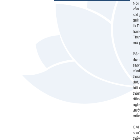
Nói
vẫn 
sót 
giới
là P
hàng
Thườ
mà g
Bậc 
đựng
sao?
cảnh
thoả
đạt,
hội 
thà
đặng
ngh
đườ
mắc 
CÁI 
sao
thấy