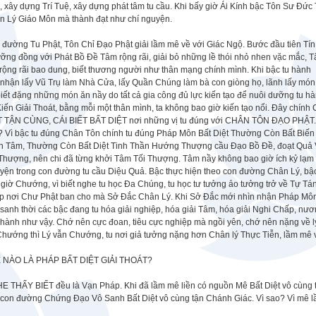
 xây dựng Trí Tuệ, xây dựng phát tâm tu cầu. Khi bấy giờ Ái Kính bậc Tôn Sư Đức 
n Lý Giáo Môn mà thành đạt như chí nguyện.
đường Tu Phật, Tôn Chỉ Đạo Phật giải lầm mê về với Giác Ngộ. Bước đầu tiên Tín
ỡng đồng với Phát Bồ Đề Tâm rộng rãi, giải bỏ những lề thói nhỏ nhen vặc mắc, 
rộng rãi bao dung, biết thương người như thân mạng chính mình. Khi bậc tu hành
 nhận lấy Vũ Trụ làm Nhà Cửa, lấy Quần Chúng làm bà con giòng họ, lãnh lấy món
iết đặng những món ăn nầy do tất cả gia công đủ lực kiến tạo để nuôi dưỡng tu h
Kiến Giải Thoát, bằng mỗi một thân mình, ta không bao giờ kiến tạo nổi. Đây chính 
T TẬN CÙNG, CÁI BIẾT BẤT DIỆT nơi những vị tu đúng với CHÂN TÔN ĐẠO PHẬT.
? Vì bậc tu đúng Chân Tôn chính tu đúng Pháp Môn Bất Diệt Thường Còn Bất Biến
n Tâm, Thường Còn Bất Diệt Tinh Thần Hướng Thượng cầu Đạo Bồ Đề, đoạt Quả 
Thượng, nên chi đã từng khởi Tâm Tối Thượng. Tâm nầy không bao giờ ích kỷ lạm 
yện trong con đường tu cầu Diệu Quả. Bậc thực hiện theo con đường Chân Lý, bậc
giờ Chướng, vì biết nghe tu học Đa Chúng, tu học tư tưởng ảo tưởng trở về Tự Tá
p nơi Chư Phật ban cho mà Sở Đắc Chân Lý. Khi Sở Đắc mới nhìn nhận Pháp Môn Bấ
 sanh thời các bậc đang tu hóa giải nghiệp, hóa giải Tâm, hóa giải Nghi Chấp, nươn
 hành như vậy. Chớ nên cực đoan, tiêu cực nghiệp mà ngồi yên, chớ nên nặng về lý 
hướng thì Lý vẫn Chướng, tu nơi giả tưởng nặng hơn Chân lý Thực Tiễn, lầm mê v
 NÀO LÀ PHÁP BẤT DIỆT GIẢI THOÁT?
E THẤY BIẾT đều là Vạn Pháp. Khi đã lầm mê liền có nguồn Mê Bất Diệt vô cùng t
 con đường Chứng Đạo Vô Sanh Bất Diệt vô cùng tận Chánh Giác. Vì sao? Vì mê lầ