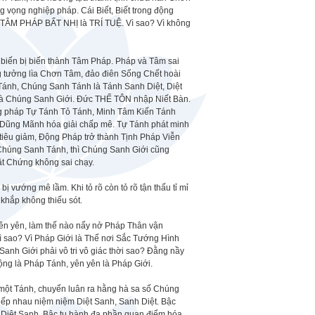
vọng nghiệp pháp. Cái Biết, Biết trong động
ộc TÂM PHÁP BẤT NHỊ là TRÍ TUỆ. Vì sao? Vì không
iến bị biến thành Tâm Pháp. Pháp và Tâm sai
 tưởng lìa Chơn Tâm, đảo điên Sống Chết hoài
nh, Chúng Sanh Tánh là Tánh Sanh Diệt, Diệt
i là Chúng Sanh Giới. Đức THẾ TÔN nhập Niết Bàn.
ng pháp Tự Tánh Tỏ Tánh, Minh Tâm Kiến Tánh
 Dũng Mãnh hóa giải chấp mê. Tự Tánh phát minh
tiêu giảm, Động Pháp trở thành Tịnh Pháp Viễn
Chúng Sanh Tánh, thì Chúng Sanh Giới cũng
ật Chứng không sai chạy.
 vướng mê lầm. Khi tỏ rõ còn tỏ rõ tận thấu tỉ mỉ
 khắp không thiếu sót.
yên yên, làm thế nào nẩy nở Pháp Thân vận
ì sao? Vì Pháp Giới là Thể nơi Sắc Tướng Hình
anh Giới phải vô tri vô giác thời sao? Đằng nầy
ộng là Pháp Tánh, yên yên là Pháp Giới.
 một Tánh, chuyển luân ra hằng hà sa số Chúng
kiếp nhau niệm niệm Diệt Sanh, Sanh Diệt. Bậc
ời Diệt Sanh. Bậc tu hành đa phần quan điểm hóa