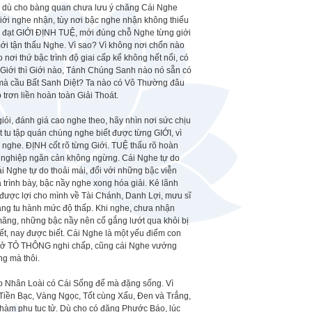
, dù cho bàng quan chưa lưu ý chăng Cái Nghe
Giới nghe nhận, tùy nơi bậc nghe nhận không thiếu
ên đạt GIỚI ĐỊNH TUỆ, mới đúng chỗ Nghe từng giới
ới tận thấu Nghe. Vì sao? Vì không nơi chốn nào
 nơi thứ bậc trình độ giai cấp kể không hết nổi, có
 Giới thì Giới nào, Tánh Chúng Sanh nào nó sẵn có
u mà cầu Bất Sanh Diệt? Ta nào có Vô Thường đâu
rơn liền hoàn toàn Giải Thoát.
 giỏi, đánh giá cao nghe theo, hãy nhìn nơi sức chịu
tu tập quán chúng nghe biết được từng GIỚI, vì
i nghe. ĐỊNH cốt rõ từng Giới. TUỆ thấu rõ hoàn
c nghiệp ngăn cản không ngừng. Cái Nghe tự do
i Nghe tự do thoải mái, đối với những bậc viễn
 trình bày, bậc nầy nghe xong hóa giải. Kẻ lãnh
được lợi cho mình về Tài Chánh, Danh Lợi, mưu sĩ
âng tu hành mức độ thấp. Khi nghe, chưa nhận
h mãng, những bậc nầy nên cố gắng lướt qua khỏi bị
t, nay được biết. Cái Nghe là một yếu điểm con
o mở TỎ THÔNG nghi chấp, cũng cái Nghe vướng
ng mà thôi.
ao Nhân Loài có Cái Sống để mà đặng sống. Vì
iền Bạc, Vàng Ngọc, Tốt cùng Xấu, Đen và Trắng,
phàm phu tục tử. Dù cho có đặng Phước Báo, lúc