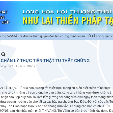
T ra đời có thẩm quyền độc lập chứng minh vũ trụ. BỒ TÁT có quyền chứng minh 
. CHÂN LÝ THỰC TIỄN THẬT TU THẬT CHỨNG
háng Hai 2011
(Xem: 11021)
N LÝ THỰC TIỄN là con đường rất thiết thực, mang sự hiểu biết chính mình thực
 cho tất cả những bà con giòng họ bạn thân, cùng tất cả hàng xóm được chứng tri
n nhận cao đẹp quý hóa, lại làm tấm gương soi sáng vừa cứu ngay thân mạng mình
 đưa đường hướng dẫn cho tất cả các bậc ưa chuộng Đạo Đức. Đối với các bậc Tu
t hay Tôn Giáo hoặc Đạo Giáo nào chăng nữa vẫn sử dụng căn bản chính là TÍN
ỠNG, sau khi nhập môn phải TIN VÂNG, Tin Vâng cơ bản thực hành xây dựng Đ