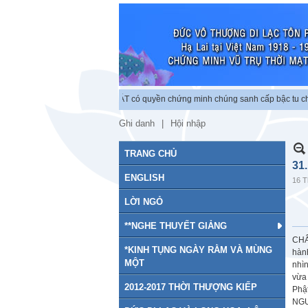
ng minh vũ trụ. BỒ TÁT có quyền chứng minh chúng sanh cấp bậc tu chứng.″
–“PHẬ
Ghi danh
Hội nhập
TRANG CHỦ
31
ENGLISH
16 T
LỜI NGỎ
**NGHE THUYẾT GIẢNG
CHÂ
*KINH TỤNG NGÀY RẰM VÀ MÙNG
hành
MỘT
nhì
vừa
2012-2017 THỜI THƯỢNG KIẾP
Phậ
NGƯ