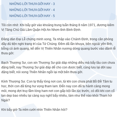
NHỮNG LỜI THƯA GỞI HAY - 3
NHỮNG LỜI THƯA GỞI HAY - 4
NHỮNG LỜI THƯA GỞI HAY - 5
Tôi còn nhớ. Khi bấy giờ vào khoảng trung tuần tháng 8 năm 1971, đương kiêm
Vị Tăng Chủ Giá Lâm Quận Hội An Nhơn tỉnh Bình Định.
Đăng đàn Đại Lễ chứng minh xong, Ta nhập vào Chánh Định, trong căn phòng
đầy đủ tiện nghi trang trí của Tứ Chúng. Đêm đã lần khuya, bên ngoài yên tĩnh,
bỗng có ánh quang, kế đến Vị Thiên Nhân nương dòng quang bước vào đảnh lễ
thưa gởi:
Bạch Thượng Sư, con xin Thượng Sư giải đáp những điều mà bấy lâu con chưa
đặng biết, nay Thượng Sư giải đáp để cho con được biết, cùng lưu lại đời sau
đặng biết, nói xong Thiên Nhân ngồi lại một bên thưa gởi.
Kính Thượng Sư. Con tự thấy lòng nơi con, từ khi con chưa phát Bồ Đề Tâm tu
học, thời con đã từng hư vọng tham lam. Đến nay con đã tu hành càng mong
mỏi, mong đợi truy tầm lòng ham nơi con gấp bội lần lúc trước, có đôi khi con cố
tan dẹp bao nhiêu lại càng suy nghĩ bấy nhiêu, làm như thế nào khỏi Tham hở
Ngài?
Khi bấy giờ Ta mỉm cười nhìn Thiên Nhân hỏi?