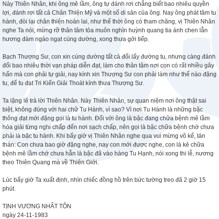
Này Thiên Nhân, khi ông mê lầm, ông tự đánh rơi chẳng biết bao nhiêu quyền
lợi, đánh rơi tất cả Chân Thiện Mỹ và một số di sản của ông. Nay ông phát tâm tu
hành, đòi lại chân thiện hoàn lai, như thế thời ông có tham chăng, vị Thiên Nhân
nghe Ta nói, mừng rỡ thân tâm tỏa muôn nghìn huỳnh quang tia ánh chen lẫn
hương đàm ngào ngạt cúng dường, xong thưa gởi tiếp.
Bạch Thượng Sư, con xin cúng dường tất cả đổi lấy đường tu, nhưng càng đánh
đổi bao nhiêu thời vạn pháp diễn đạt, làm cho thân tâm nơi con có rất nhiều gây
hấn mà con phải tự giải, nay kính xin Thượng Sư con phải làm như thế nào đặng
tu, để tu đạt Tri Kiến Giải Thoát kính thưa Thượng Sư.
Ta lặng lẽ trả lời Thiên Nhân. Này Thiên Nhân, sự quan niệm nơi ông thật sai
biệt, không đúng với hai chữ Tu Hành, vì sao? Vì nơi Tu Hành là những bậc
thông đạt mới đặng gọi là tu hành. Đối với ông là bậc đang chữa bệnh mê lầm
hóa giải từng nghi chấp đến nơi sạch chấp, nên gọi là bậc chữa bệnh chớ chưa
phải là bậc tu hành. Khi bấy giờ vị Thiên Nhân nghe qua vui mừng vô kể, tán
thán: Con chưa bao giờ đặng nghe, nay con mới được nghe, con là kẻ chữa
bệnh mê lầm chớ chưa hẵn là bậc đã vào hàng Tu Hạnh, nói xong thi lễ, nương
theo Thiên Quang mà về Thiên Giới.
Lúc bấy giờ Ta xuất định, nhìn chiếc đồng hồ trên bức tường treo đã 2 giờ 15
phút.
TỊNH VƯƠNG NHẤT TÔN
ngày 24-11-1983