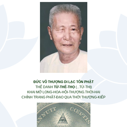
ĐỨC VÔ THƯỢNG DI LẠC TÔN PHẬT
THẾ DANH
TỪ-THẾ-THỌ
(...TỪ-THỊ)
KHAI MỞ LONG-HOA-HỘI-THƯỢNG.THỜI-HAI
CHỈNH TRANG PHẬT-ĐẠO QUA THỜI THƯỢNG-KIẾP