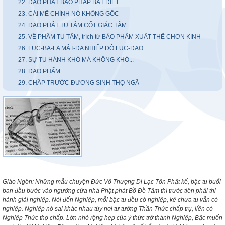
22. ĐẠO PHẬT BẢO PHÁP BẤT DIỆT
23. CÁI MÊ CHÍNH NÓ KHÔNG GỐC
24. ĐẠO PHẬT TU TÂM CỐT GIÁC TÂM
25. VỀ PHẨM TU TÂM, trích từ BẢO PHẨM XUẤT THẾ CHƠN KINH
26. LỤC-BA-LA MẬT-ĐA NHIẾP ĐỘ LỤC-ĐẠO
27. SỰ TU HÀNH KHÓ MÀ KHÔNG KHÓ...
28. ĐẠO PHẨM
29. CHẤP TRƯỚC ĐƯƠNG SINH THỌ NGÃ
Giáo Ngôn: Những mẫu chuyện Đức Vô Thượng Di Lạc Tôn Phật kể, bậc tu buổi
ban đầu bước vào ngưỡng cửa nhà Phật phát Bồ Đề Tâm thì trước tiên phải thi
hành giả
i nghiệp. Nói đến Nghiệp, mỗi bậc tu đều có nghiệp, kẻ chưa tu vẫn có
nghiệp. Nghiệp nó sai khác nhau tùy nơi tư tưởng Thần Thức chấp trụ, liền có
Nghiệp Thức thọ chấp. Lớn nhỏ
rộng hẹp của ý thức trở thành Nghiệp, Bậc muốn