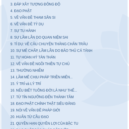
3. ĐẮP XÂY TƯỢNG ĐÔNG ĐỘ
4. ĐẠO PHẬT
5. VỀ VẤN ĐỀ THAM SÂN SI
6. VỀ VẤN ĐỀ TỶ DỤ
7. SỰ TU HÀNH
8. SỰ LẦM LẪN DO QUAN NIỆM SAI
9. TỈ DỤ: VỀ CÂU CHUYỆN THẰNG CHĂN TRÂU
10. SỰ MÊ CHẤP, LẦM LẪN DO BẢO THỦ CÁ TÁNH
11. TỰ HOAN HỶ TÁN THÁN
12. VỀ VẤN ĐỀ NGỒI THIỀN TỰ CHỦ
13. THƯỜNG NHIỄM
14. LẦM MÊ CHỊU PHÁP TRIỀN MIÊN...
15. Ý TRÍ và LÝ TRÍ
16. NẾU BIẾT TUỒNG ĐỜI LÀ NHƯ THẾ...
17. TỪ TÍN NGƯỠNG ĐẾN THÀNH TÂM
18. ĐẠO PHẬT CHÍNH THẬT SIÊU ĐẲNG
19. NÓI VỀ VẤN ĐỀ PHÁP GIỚI
20. HUẤN TỪ CẦU ĐẠO
21. QUYỀN HẠN QUYỀN LỢI CỦA BẬC TU