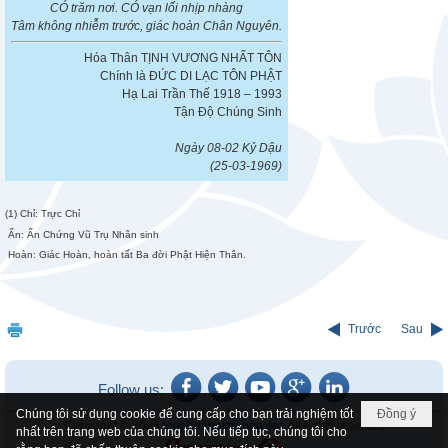
CÓ trăm nơi. CÓ vạn lối nhịp nhàng
Tâm không nhiễm trước, giác hoàn Chân Nguyên.
Hóa Thân TỊNH VƯƠNG NHẤT TÔN
Chính là ĐỨC DI LẠC TÔN PHẬT
Hạ Lai Trần Thế 1918 – 1993
Tận Độ Chúng Sinh
Ngày 08-02 Kỷ Dậu
(25-03-1969)
(1) Chỉ: Trực Chỉ
Ấn: Ấn Chứng Vũ Trụ Nhân sinh
Hoàn: Giác Hoàn, hoàn tất Ba đời Phật Hiện Thân.
Trước
Sau
Follow us:
Chúng tôi sử dụng cookie để cung cấp cho bạn trải nghiệm tốt
Đồng ý
Copyright © 2026
longhoahoithuong.org
All rights reserved
nhất trên trang web của chúng tôi. Nếu tiếp tục, chúng tôi cho