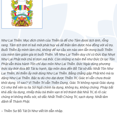
Như Lai Thiền: Mục đích chính của Thiền là để cho Tâm được tịch tịnh, rỗng
rang. Tâm tịch tịnh trí tuệ mới phát huy và để thân tâm được hòa đồng với vũ trụ.
Buổi Thiền ấy mình làm chủ, không để sự cầu xin nào xen lẫn trong buổi Thiền
của mình làm giảm gía trị buổi Thiền. Về Như Lai Thiền duy chỉ có Đức Đại Nhựt
Như Lai Phật mới chủ trì trọn mà thôi. Còn những vị hiện thể như Đức Di lạc Tôn
Phật vẫn thừa hành Tôn chỉ đạo môn Như Lai Thiền. Đức Ngài dùng phương
thức tùy thời đưa Bồ Tát tu hạnh, lập môn đưa đến Bồ Tát sở đắc Nhất Tôn Như
Lai Thiền, thì thiền ấy mới đúng Như Lai Thiền. Bằng chẳng gặp Phật khó mà tu
đặng Như Lai Thiền. Bậc tu dù cho đạt được Thiền Trí, Giác trí vẫn chưa thoát
khỏi dụng. Vì sao? Vì Thiền Trí vẫn Thiền Dụng, Giác Trí không ngoài Giác dụng.
Có như thế nên tu lìa Sở Ngã chính lìa dụng, không trụ, không chứng. Pháp bất
khả đắc lìa dụng, nhiếp thâu bá thiên vạn trí trở thành Bát Nhã Trí, tỏ rõ các
chủng trí không thiếu sót, sở đắc Nhất Thiết Chủng Trí, sạch dụng. Nhất tâm
đãnh lễ Thành Phật.
– Thiền Sư Bồ Tát Di Như viết lời dẫn nhập.