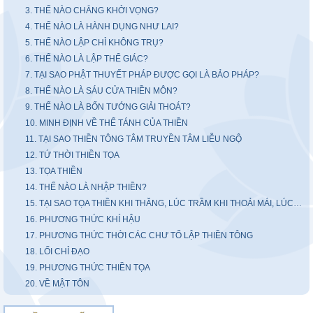
3. THẾ NÀO CHẲNG KHỞI VỌNG?
4. THẾ NÀO LÀ HÀNH DỤNG NHƯ LAI?
5. THẾ NÀO LẬP CHỈ KHÔNG TRỤ?
6. THẾ NÀO LÀ LẬP THỂ GIÁC?
7. TẠI SAO PHẬT THUYẾT PHÁP ĐƯỢC GỌI LÀ BẢO PHÁP?
8. THẾ NÀO LÀ SÁU CỬA THIỀN MÔN?
9. THẾ NÀO LÀ BỐN TƯỚNG GIẢI THOÁT?
10. MINH ĐỊNH VỀ THỂ TÁNH CỦA THIỀN
11. TẠI SAO THIỀN TÔNG TÂM TRUYỀN TÂM LIỄU NGỘ
12. TỨ THỜI THIỀN TỌA
13. TỌA THIỀN
14. THẾ NÀO LÀ NHẬP THIỀN?
15. TẠI SAO TỌA THIỀN KHI THĂNG, LÚC TRẦM KHI THOẢI MÁI, LÚC UỂ OẢI?
16. PHƯƠNG THỨC KHÍ HẬU
17. PHƯƠNG THỨC THỜI CÁC CHƯ TỔ LẬP THIỀN TÔNG
18. LỐI CHỈ ĐẠO
19. PHƯƠNG THỨC THIỀN TỌA
20. VỀ MẬT TÔN