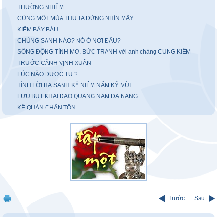
THƯỜNG NHIỄM
CÙNG MỘT MÙA THU TA ĐỨNG NHÌN MÂY
KIẾM BẢY BÁU
CHÚNG SANH NÀO? NÓ Ở NƠI ĐÂU?
SỐNG ĐỘNG TÌNH MƠ. BỨC TRANH với anh chàng CUNG KIẾM
TRƯỚC CẢNH VỊNH XUÂN
LÚC NÀO ĐƯỢC TU ?
TÌNH LỜI HẠ SANH KỶ NIỆM NĂM KỶ MÙI
LƯU BÚT KHAI ĐẠO QUẢNG NAM ĐÀ NẴNG
KỆ QUÁN CHÂN TÔN
Trước
Sau