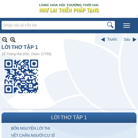
Trước
Sau
LỜI THƠ TẬP 1
18 Tháng Hai 2011
(Xem: 17793)
LỜI THƠ TẬP 1
BỔN NGUYỆN LỜI THI
VẾT CHÂN NGƯỜI CƯ SĨ