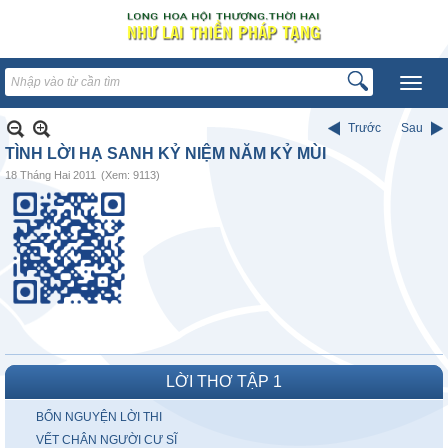
Trước
Sau
TÌNH LỜI HẠ SANH KỶ NIỆM NĂM KỶ MÙI
18 Tháng Hai 2011
(Xem: 9113)
LỜI THƠ TẬP 1
BỔN NGUYỆN LỜI THI
VẾT CHÂN NGƯỜI CƯ SĨ