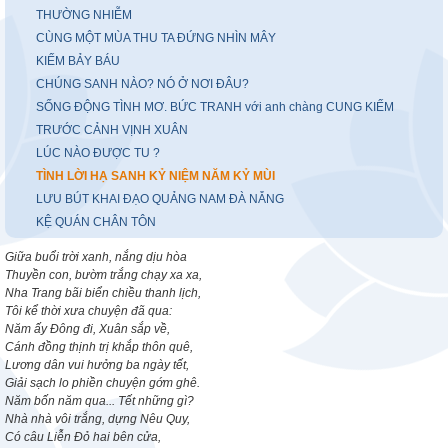
THƯỜNG NHIỄM
CÙNG MỘT MÙA THU TA ĐỨNG NHÌN MÂY
KIẾM BẢY BÁU
CHÚNG SANH NÀO? NÓ Ở NƠI ĐÂU?
SỐNG ĐỘNG TÌNH MƠ. BỨC TRANH với anh chàng CUNG KIẾM
TRƯỚC CẢNH VỊNH XUÂN
LÚC NÀO ĐƯỢC TU ?
TÌNH LỜI HẠ SANH KỶ NIỆM NĂM KỶ MÙI
LƯU BÚT KHAI ĐẠO QUẢNG NAM ĐÀ NẴNG
KỆ QUÁN CHÂN TÔN
Giữa buổi trời xanh, nắng dịu hòa
Thuyền con, bườm trắng chạy xa xa,
Nha Trang bãi biển chiều thanh lịch,
Tôi kể thời xưa chuyện đã qua:
Năm ấy Đông đi, Xuân sắp về,
Cánh đồng thịnh trị khắp thôn quê,
Lương dân vui hưởng ba ngày tết,
Giải sạch lo phiền chuyện gớm ghê.
Năm bốn năm qua..
. Tết những gì?
Nhà nhà vôi trắng, dựng Nêu Quy,
Có câu Liễn Đỏ hai bên cửa,