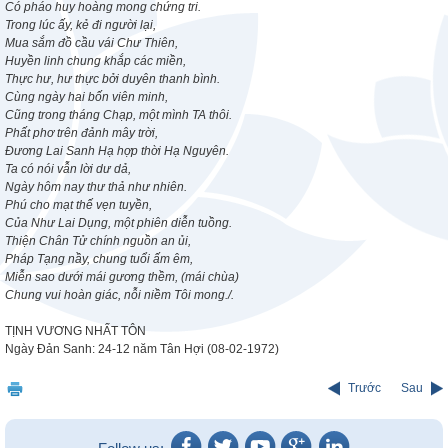
Có pháo huy hoàng mong chứng tri.
Trong lúc ấy, kẻ đi người lại,
Mua sắm đồ cầu vái Chư Thiên,
Huyền linh chung khắp các miền,
Thực hư, hư thực bởi duyên thanh bình.
Cùng ngày hai bốn viên minh,
Cũng trong tháng Chạp, một mình TA thôi.
Phất phơ trên đảnh mây trời,
Đương Lai Sanh Hạ hợp thời Hạ Nguyên.
Ta có nói vẫn lời dư dả,
Ngày hôm nay thư thả như nhiên.
Phú cho mạt thế vẹn tuyền,
Của Như Lai Dụng, một phiên diễn tuồng.
Thiện Chân Tử chính nguồn an ủi,
Pháp Tạng nầy, chung tuổi ấm êm,
Miễn sao dưới mái gương thềm, (mái chùa)
Chung vui hoàn giác, nỗi niềm Tôi mong./.
TỊNH VƯƠNG NHẤT TÔN
Ngày Đản Sanh: 24-12 năm Tân Hợi (08-02-1972)
Trước
Sau