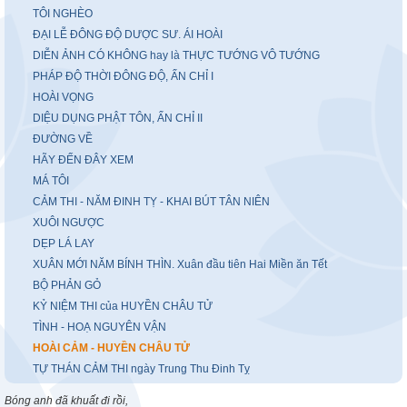
TÔI NGHÈO
ĐẠI LỄ ĐÔNG ĐỘ DƯỢC SƯ. ÁI HOÀI
DIỄN ẢNH CÓ KHÔNG hay là THỰC TƯỚNG VÔ TƯỚNG
PHÁP ĐỘ THỜI ĐÔNG ĐỘ, ẤN CHỈ I
HOÀI VỌNG
DIỆU DỤNG PHẬT TÔN, ẤN CHỈ II
ĐƯỜNG VỀ
HÃY ĐẾN ĐÂY XEM
MÁ TÔI
CẢM THI - NĂM ĐINH TỴ - KHAI BÚT TÂN NIÊN
XUÔI NGƯỢC
DẸP LÁ LAY
XUÂN MỚI NĂM BÍNH THÌN. Xuân đầu tiên Hai Miền ăn Tết
BỘ PHẢN GỎ
KỶ NIỆM THI của HUYỀN CHÂU TỬ
TÌNH - HOẠ NGUYÊN VẬN
HOÀI CẢM - HUYỀN CHÂU TỬ
TỰ THÁN CẢM THI ngày Trung Thu Đinh Tỵ
Bóng anh đã khuất đi rồi,