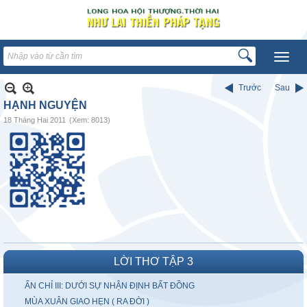
Trước
Sau
HẠNH NGUYỆN
18 Tháng Hai 2011
(Xem: 8013)
LỜI THƠ TẬP 3
ẤN CHỈ III: DƯỚI SỰ NHẬN ĐỊNH BẤT ĐỒNG
MÙA XUÂN GIAO HẸN ( RA ĐỜI )