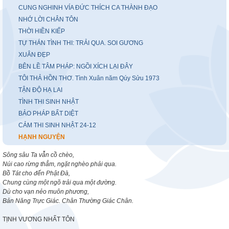
CUNG NGHINH VÍA ĐỨC THÍCH CA THÀNH ĐẠO
NHỚ LỜI CHÂN TÔN
THỜI HIỀN KIẾP
TỰ THÁN TÌNH THI: TRẢI QUA. SOI GƯƠNG
XUÂN ĐẸP
BÊN LỀ TÂM PHÁP: NGỒI XÍCH LẠI ĐÂY
TÔI THẢ HỒN THƠ. Tình Xuân năm Qúy Sửu 1973
TẬN ĐỘ HẠ LAI
TÌNH THI SINH NHẬT
BẢO PHÁP BẤT DIỆT
CẢM THI SINH NHẬT 24-12
HẠNH NGUYỆN
Sông sâu Ta vẫn cồ chèo,
Núi cao rừng thẳm, ngặt nghèo phải qua.
Bồ Tát cho đến Phật Đà,
Chung cùng một ngõ trải qua một đường.
Dù cho vạn nẻo muôn phương,
Bản Năng Trực Giác. Chân Thường Giác Chân.
TỊNH VƯƠNG NHẤT TÔN