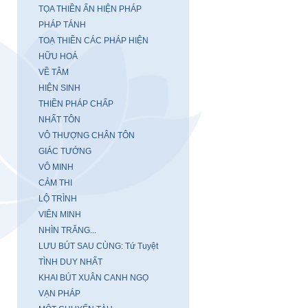
TỌA THIỀN ẨN HIỆN PHÁP
PHÁP TÁNH
TOẠ THIỀN CÁC PHÁP HIỆN
HỮU HOÁ
VỀ TÂM
HIỆN SINH
THIỀN PHÁP CHẤP
NHẤT TÔN
VÔ THƯỢNG CHÂN TÔN
GIÁC TƯỚNG
VÔ MINH
CẢM THI
LỘ TRÌNH
VIÊN MINH
NHÌN TRĂNG...
LƯU BÚT SAU CÙNG: Tứ Tuyệt
TÌNH DUY NHẤT
KHAI BÚT XUÂN CANH NGỌ
VẠN PHÁP