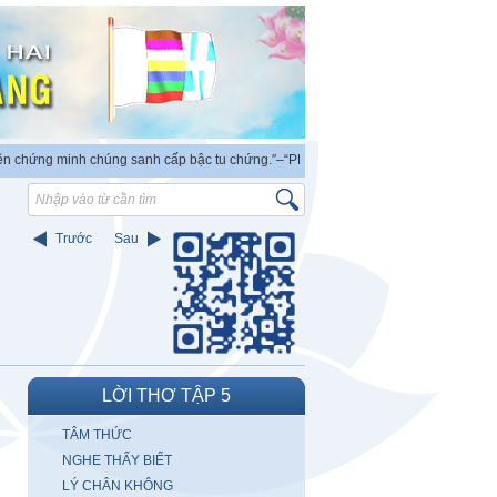
ứng minh chúng sanh cấp bậc tu chứng.″
–“PHẬT ra đời có thẩm quyền độc lập chứ
Trước
Sau
LỜI THƠ TẬP 5
TÂM THỨC
NGHE THẤY BIẾT
LÝ CHÂN KHÔNG