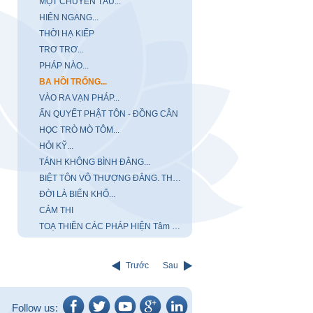
MỘT CHUYẾN TÀU...
HIÊN NGANG...
THỜI HẠ KIẾP
TRƠ TRƠ...
PHÁP NÀO...
BA HỒI TRỐNG...
VÀO RA VẠN PHÁP...
ẤN QUYẾT PHẬT TÔN - ĐỒNG CÂN
HỌC TRÒ MÒ TÔM...
HỎI KỸ...
TÁNH KHÔNG BÌNH ĐẲNG...
BIỆT TÔN VÔ THƯỢNG ĐẲNG. THỰC TIỄN CHÂN LÝ
ĐỜI LÀ BIỂN KHỔ...
CẢM THI
TOẠ THIỀN CÁC PHÁP HIỆN Tâm Pháp Vô Nhị
Trước
Sau
Follow us: