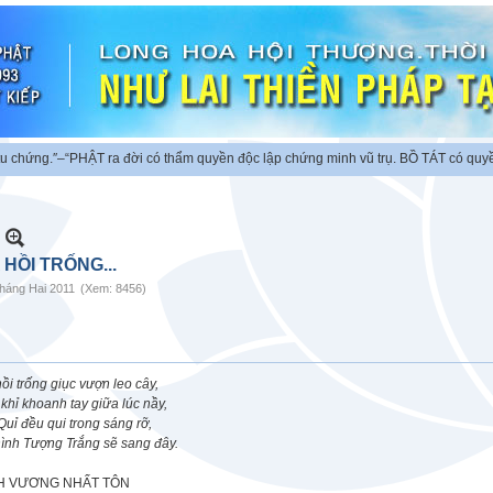
ng.″
–“PHẬT ra đời có thẩm quyền độc lập chứng minh vũ trụ. BỒ TÁT có quyền ch
 HỒI TRỐNG...
háng Hai 2011
(Xem: 8456)
ồi trống giục vượn leo cây,
khỉ khoanh tay giữa lúc nầy,
uỉ đều qui trong sáng rỡ,
hình Tượng Trắng sẽ sang đây.
H VƯƠNG NHẤT TÔN