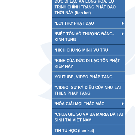
ĐỨC DI LẠC VÀ LONG HOA, LỘ
TRÌNH CHỈNH TRANG PHẬT ĐẠO
THỜI NÀY (lien ket)
*LỜI THƠ PHẬT ĐẠO
*BIỆT TÔN VÔ THƯỢNG ĐẲNG-
KINH TỤNG
*HỊCH CHỨNG MINH VŨ TRỤ
*KINH CỦA ĐỨC DI LẠC TÔN PHẬT
KIẾP NÀY
YOUTUBE, VIDEO PHÁP TẠNG
*VIDEO: SỰ KỲ DIỆU CỦA NHƯ LAI
THIỀN PHÁP TẠNG
*HÓA GIẢI MỌI THẮC MẮC
*CHÚA GIÊ SU VÀ BÀ MARIA ĐÃ TÁI
SINH TẠI VIỆT NAM
TIN TU HỌC (lien ket)