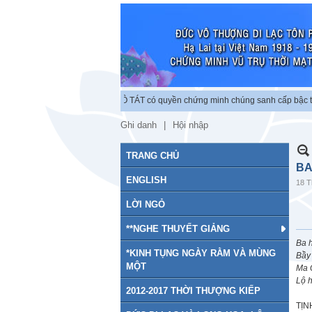
c lập chứng minh vũ trụ. BỒ TÁT có quyền chứng minh chúng sanh cấp bậc tu chứ
Ghi danh
Hội nhập
TRANG CHỦ
BA
ENGLISH
18 T
LỜI NGỎ
**NGHE THUYẾT GIẢNG
Ba h
*KINH TỤNG NGÀY RẰM VÀ MÙNG
Bầy 
MỘT
Ma Q
Lộ 
2012-2017 THỜI THƯỢNG KIẾP
TỊN