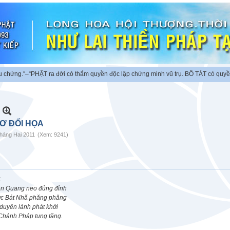
ng.″
–“PHẬT ra đời có thẩm quyền độc lập chứng minh vũ trụ. BỒ TÁT có quyền ch
Ơ ĐỐI HỌA
háng Hai 2011
(Xem: 9241)
:
ền Quang neo đủng đỉnh
c Bát Nhã phăng phăng
duyên lành phát khởi
Chánh Pháp tung tăng.