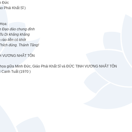
h Đức
áo Phái Khất Sĩ )
 Họa:
h Đạo đào chung đỉnh
 Tu Di khăng khăng
rào liền có khởi
Thích đúng. Thánh Tăng!
H VƯƠNG NHẤT TÔN
 họa giữa Minh Đức, Giáo Phái Khất Sĩ và ĐỨC TỊNH VƯƠNG NHẤT TÔN
3 Canh Tuất (1970 )