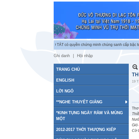
c lập chứng minh vũ trụ. BỒ TÁT có quyền chứng minh chúng sanh cấp bậc tu chứ
Ghi danh
Hội nhập
TRANG CHỦ
TH
ENGLISH
19 T
LỜI NGỎ
**NGHE THUYẾT GIẢNG
Thơ
*KINH TỤNG NGÀY RẰM VÀ MÙNG
Thi
MỘT
Nướ
Gió 
2012-2017 THỜI THƯỢNG KIẾP
Cờ 