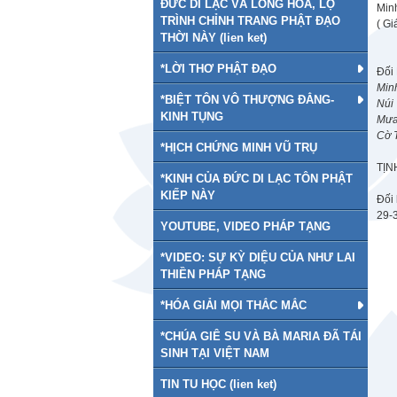
ĐỨC DI LẠC VÀ LONG HOA, LỘ
Min
TRÌNH CHỈNH TRANG PHẬT ĐẠO
( Gi
THỜI NÀY (lien ket)
*LỜI THƠ PHẬT ĐẠO
Đối
Min
*BIỆT TÔN VÔ THƯỢNG ĐẲNG-
Núi
KINH TỤNG
Mưa 
Cờ 
*HỊCH CHỨNG MINH VŨ TRỤ
TỊN
*KINH CỦA ĐỨC DI LẠC TÔN PHẬT
KIẾP NÀY
Đối
29-
YOUTUBE, VIDEO PHÁP TẠNG
*VIDEO: SỰ KỲ DIỆU CỦA NHƯ LAI
THIỀN PHÁP TẠNG
*HÓA GIẢI MỌI THẮC MẮC
*CHÚA GIÊ SU VÀ BÀ MARIA ĐÃ TÁI
SINH TẠI VIỆT NAM
TIN TU HỌC (lien ket)