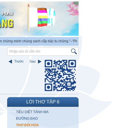
ứng minh chúng sanh cấp bậc tu chứng.″
–“PHẬT ra đời có thẩm quyền độc lập chứ
Trước
Sau
LỜI THƠ TẬP 6
TIÊU DIỆT TÁNH MA
ĐƯỜNG ĐẠO
THƠ ĐỐI HỌA