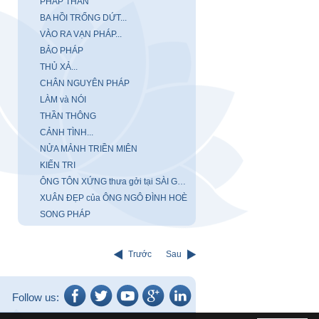
PHÁP THÂN
BA HỒI TRỐNG DỨT...
VÀO RA VẠN PHÁP...
BẢO PHÁP
THỦ XẢ...
CHÂN NGUYÊN PHÁP
LÀM và NÓI
THẦN THÔNG
CẢNH TÌNH...
NỬA MẢNH TRIỀN MIÊN
KIẾN TRI
ÔNG TÔN XỨNG thưa gởi tại SÀI GÒN
XUÂN ĐẸP của ÔNG NGÔ ĐÌNH HOÈ
SONG PHÁP
Trước
Sau
Follow us: