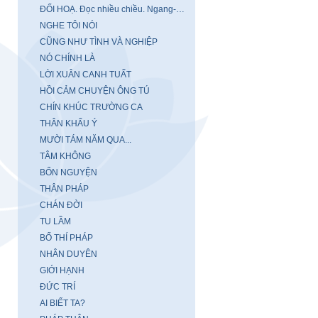
ĐỐI HOẠ. Đọc nhiều chiều. Ngang-Dọc-Xuôi-Ngược
NGHE TÔI NÓI
CŨNG NHƯ TÌNH VÀ NGHIỆP
NÓ CHÍNH LÀ
LỜI XUÂN CANH TUẤT
HỒI CẢM CHUYỆN ÔNG TÚ
CHÍN KHÚC TRƯỜNG CA
THÂN KHẨU Ý
MƯỜI TÁM NĂM QUA...
TÂM KHÔNG
BỔN NGUYỆN
THÂN PHÁP
CHÁN ĐỜI
TU LẦM
BỐ THÍ PHÁP
NHÂN DUYÊN
GIỚI HẠNH
ĐỨC TRÍ
AI BIẾT TA?