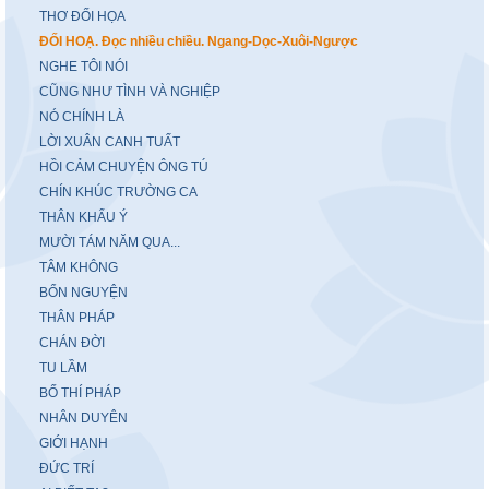
THƠ ĐỐI HỌA
ĐỐI HOẠ. Đọc nhiều chiều. Ngang-Dọc-Xuôi-Ngược
NGHE TÔI NÓI
CŨNG NHƯ TÌNH VÀ NGHIỆP
NÓ CHÍNH LÀ
LỜI XUÂN CANH TUẤT
HỒI CẢM CHUYỆN ÔNG TÚ
CHÍN KHÚC TRƯỜNG CA
THÂN KHẨU Ý
MƯỜI TÁM NĂM QUA...
TÂM KHÔNG
BỔN NGUYỆN
THÂN PHÁP
CHÁN ĐỜI
TU LẦM
BỐ THÍ PHÁP
NHÂN DUYÊN
GIỚI HẠNH
ĐỨC TRÍ