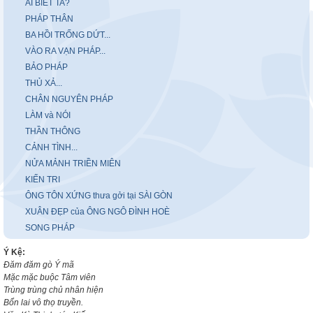
AI BIẾT TA?
PHÁP THÂN
BA HỒI TRỐNG DỨT...
VÀO RA VẠN PHÁP...
BẢO PHÁP
THỦ XẢ...
CHÂN NGUYÊN PHÁP
LÀM và NÓI
THẦN THÔNG
CẢNH TÌNH...
NỬA MẢNH TRIỀN MIÊN
KIẾN TRI
ÔNG TÔN XỨNG thưa gởi tại SÀI GÒN
XUÂN ĐẸP của ÔNG NGÔ ĐÌNH HOÈ
SONG PHÁP
Ý Kệ:
Đăm đăm gò Ý mã
Mặc mặc buộc Tâm viên
Trùng trùng chủ nhân hiện
Bổn lai vô thọ truyền.