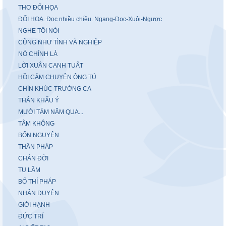
THƠ ĐỐI HỌA
ĐỐI HOẠ. Đọc nhiều chiều. Ngang-Dọc-Xuôi-Ngược
NGHE TÔI NÓI
CŨNG NHƯ TÌNH VÀ NGHIỆP
NÓ CHÍNH LÀ
LỜI XUÂN CANH TUẤT
HỒI CẢM CHUYỆN ÔNG TÚ
CHÍN KHÚC TRƯỜNG CA
THÂN KHẨU Ý
MƯỜI TÁM NĂM QUA...
TÂM KHÔNG
BỔN NGUYỆN
THÂN PHÁP
CHÁN ĐỜI
TU LẦM
BỐ THÍ PHÁP
NHÂN DUYÊN
GIỚI HẠNH
ĐỨC TRÍ