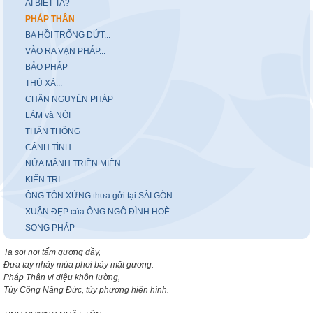
AI BIẾT TA?
PHÁP THÂN
BA HỒI TRỐNG DỨT...
VÀO RA VẠN PHÁP...
BẢO PHÁP
THỦ XẢ...
CHÂN NGUYÊN PHÁP
LÀM và NÓI
THẦN THÔNG
CẢNH TÌNH...
NỬA MẢNH TRIỀN MIÊN
KIẾN TRI
ÔNG TÔN XỨNG thưa gởi tại SÀI GÒN
XUÂN ĐẸP của ÔNG NGÔ ĐÌNH HOÈ
SONG PHÁP
Ta soi nơi tấm gương dầy,
Đưa tay nhảy múa phơi bày mặt gương.
Pháp Thân vi diệu khôn lường,
Tùy Công Năng Đức, tùy phương hiện hình.