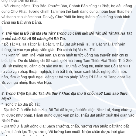
chọn loại tươi tốt nhất.
- Nói chung bậc tu Thọ Báo, Phước Báo, Chánh Báo cũng tu Phật, họ đều dâng
cúng Chư Phật. Tướng chính Tâm nên thể tánh dâng cúng, hoàn toàn thấp hèn
và thanh cao khác nhau. Do vậy Chư Phật ăn lòng thành của chúng sanh bình
đẳng mà Bất Bình Đẳng.
7. Thế nào là Bồ Tát Ma Ha Tát? Trong 55 cảnh giới Bồ Tát, Bồ Tát Ma Ha Tát
ở chỗ nào? Kể rõ 55 cảnh giới Bồ Tát.
* Bồ Tát Ma Ha Tát phải là bậc tu thấu đạt Bát Nhã Trí. Trí Bát Nhã là trí viên
thông, ra vào vạn pháp viên giác. Đó chính thị Ma Ha Tát.
* "Y kinh thì Tam Thế Phật oan. Ly kinh nhất tự tức đồng ma thuyết" nên chi bị
biết, bị tu. Do đó không chỉ 55 cảnh giới mà trong Tam Thiên Đại Thiên Thế Giới,
Bồ Tát không trụ cảnh giới nào mà trụ. Trụ mà không trụ, miễn sao Bồ Tát MHT
ra vào vạn pháp thuận-nghịch, tịnh bất tịnh, hoàn cảnh khắc nghiệt đến mức
nào, tâm không quái ngại, đặng tự tại thọ pháp Tổng Trì Đà la Ni Tạng đoạt Đại
Bi, vô ngã nhiếp thâu Đại Ngã.
8. Trong Thập Địa Bồ Tát, địa thứ 7 khác địa thứ 8 chỗ nào? Làm sao thực
hiện?
* Trong thập địa Bồ Tát:
- Địa thứ 7 là Viễn hành địa. Bồ Tát đã trực giác kiến diện Như Lai, đang chứng
thị được như pháp. Hành dụng được vạn pháp. Thấu đạt phẩm xuất thế gian vào
Nhứt Thừa.
- Địa thứ 8 là Bất động địa: Sạch chướng, chấp, nương vạn pháp bất tăng bất
giảm, thành tựu Thực tướng Vô tướng tam muội. Nhận chân được thời gian,