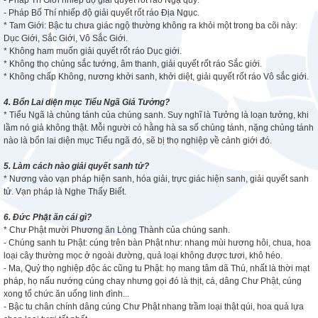
- Pháp Trì Giới nhiếp độ giải quyết rốt ráo Ngạ quỷ.
- Pháp Bố Thí nhiếp độ giải quyết rốt ráo Địa Ngục.
* Tam Giới: Bậc tu chưa giác ngộ thường không ra khỏi một trong ba cõi này:
Dục Giới, Sắc Giới, Vô Sắc Giới.
* Không ham muốn giải quyết rốt ráo Dục giới.
* Không thọ chủng sắc tướng, âm thanh, giải quyết rốt ráo Sắc giới.
* Không chấp Không, nương khởi sanh, khởi diệt, giải quyết rốt ráo Vô sắc giới.
4. Bổn Lai diện mục Tiểu Ngã Giả Tưởng?
* Tiểu Ngã là chủng tánh của chúng sanh. Suy nghĩ là Tưởng là loạn tưởng, khi
lầm nó giả không thật. Mỗi người có hằng hà sa số chủng tánh, nặng chủng tánh
nào là bổn lai diện mục Tiểu ngã đó, sẽ bị thọ nghiệp về cảnh giới đó.
5. Làm cách nào giải quyết sanh tử?
* Nương vào vạn pháp hiện sanh, hóa giải, trực giác hiện sanh, giải quyết sanh
tử. Vạn pháp là Nghe Thấy Biết.
6. Đức Phật ăn cái gì?
* Chư Phật mười Phương ăn Lòng Thành của chúng sanh.
- Chúng sanh tu Phật: cúng trên bàn Phật như: nhang mùi hương hôi, chua, hoa
loại cây thường mọc ở ngoài đường, quả loại không được tươi, khô héo.
- Ma, Quỷ thọ nghiệp độc ác cũng tu Phật: họ mang tâm dã Thú, nhất là thời mạt
pháp, họ nấu nướng cúng chay nhưng gọi đó là thịt, cá, dâng Chư Phật, cúng
xong tổ chức ăn uống linh đình...
- Bậc tu chân chính dâng cúng Chư Phật nhang trầm loại thật qúi, hoa quả lựa