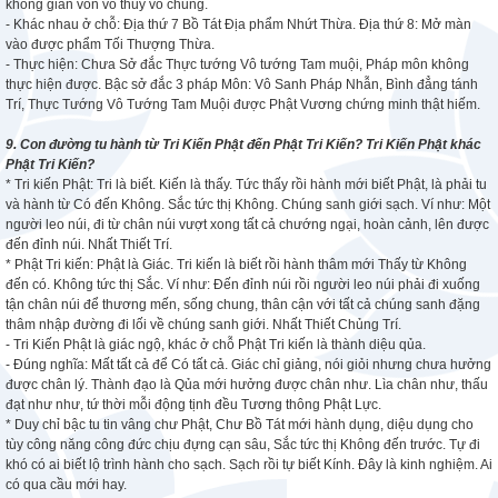
không gian vốn vô thủy vô chung.
- Khác nhau ở chỗ: Địa thứ 7 Bồ Tát Địa phẩm Nhứt Thừa. Địa thứ 8: Mở màn
vào được phẩm Tối Thượng Thừa.
- Thực hiện: Chưa Sở đắc Thực tướng Vô tướng Tam muội, Pháp môn không
thực hiện được. Bậc sở đắc 3 pháp Môn: Vô Sanh Pháp Nhẫn, Bình đẳng tánh
Trí, Thực Tướng Vô Tướng Tam Muội được Phật Vương chứng minh thật hiếm.
9. Con đường tu hành từ Tri Kiến Phật đến Phật Tri Kiến? Tri Kiến Phật khác
Phật Tri Kiến?
* Tri kiến Phật: Tri là biết. Kiến là thấy. Tức thấy rồi hành mới biết Phật, là phải tu
và hành từ Có đến Không. Sắc tức thị Không. Chúng sanh giới sạch. Ví như: Một
người leo núi, đi từ chân núi vượt xong tất cả chướng ngại, hoàn cảnh, lên được
đến đỉnh núi. Nhất Thiết Trí.
* Phật Tri kiến: Phật là Giác. Tri kiến là biết rồi hành thâm mới Thấy từ Không
đến có. Không tức thị Sắc. Ví như: Đến đỉnh núi rồi người leo núi phải đi xuống
tận chân núi để thương mến, sống chung, thân cận với tất cả chúng sanh đặng
thâm nhập đường đi lối về chúng sanh giới. Nhất Thiết Chủng Trí.
- Tri Kiến Phật là giác ngộ, khác ở chỗ Phật Tri kiến là thành diệu qủa.
- Đúng nghĩa: Mất tất cả để Có tất cả. Giác chỉ giảng, nói giỏi nhưng chưa hưởng
được chân lý. Thành đạo là Qủa mới hưởng được chân như. Lìa chân như, thấu
đạt như như, tứ thời mỗi động tịnh đều Tương thông Phật Lực.
* Duy chỉ bậc tu tin vâng chư Phật, Chư Bồ Tát mới hành dụng, diệu dụng cho
tùy công năng công đức chịu đựng cạn sâu, Sắc tức thị Không đến trước. Tự đi
khó có ai biết lộ trình hành cho sạch. Sạch rồi tự biết Kính. Đây là kinh nghiệm. Ai
có qua cầu mới hay.