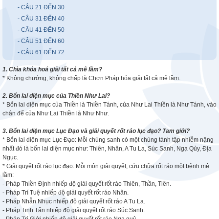
- CÂU 21 ĐẾN 30
- CÂU 31 ĐẾN 40
- CÂU 41 ĐẾN 50
- CÂU 51 ĐẾN 60
- CÂU 61 ĐẾN 72
1. Chìa khóa hoá giải tất cả mê lầm?
* Không chướng, không chấp là Chơn Pháp hóa giải tất cả mê lầm.
2. Bổn lai diện mục của Thiền Như Lai?
* Bổn lai diện mục của Thiền là Thiền Tánh, của Như Lai Thiền là Như Tánh, vào
chân đế của Như Lai Thiền là Như Như.
3. Bổn lai diện mục Lục Đạo và giải quyết rốt ráo lục đạo? Tam giới?
* Bổn lai diện mục Lục Đạo: Mỗi chúng sanh có một chủng tánh tập nhiễm nặng
nhất đó là bổn lai diện mục như: Thiên, Nhân, A Tu La, Súc Sanh, Ngạ Qủy, Địa
Ngục.
* Giải quyết rốt ráo lục đạo:
Mỗi môn giải quyết, cứu chữa rốt ráo một bệnh mê
lầm:
- Pháp Thiền Định nhiếp độ giải quyết rốt ráo Thiên, Thần, Tiên.
- Pháp Trí Tuệ nhiếp độ giải quyết rốt ráo Nhân.
- Pháp Nhẫn Nhục nhiếp độ giải quyết rốt ráo A Tu La.
- Pháp Tinh Tấn nhiếp độ giải quyết rốt ráo Súc Sanh.