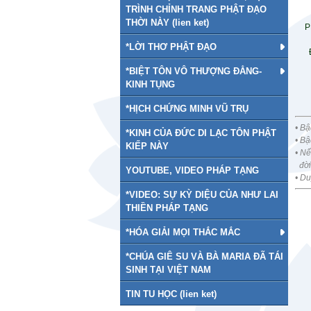
TRÌNH CHỈNH TRANG PHẬT ĐẠO
THỜI NÀY (lien ket)
P
*LỜI THƠ PHẬT ĐẠO
*BIỆT TÔN VÔ THƯỢNG ĐẲNG-
KINH TỤNG
*HỊCH CHỨNG MINH VŨ TRỤ
•
Bậc
*KINH CỦA ĐỨC DI LẠC TÔN PHẬT
• Bậ
KIẾP NÀY
• Nế
đời 
YOUTUBE, VIDEO PHÁP TẠNG
• Du
*VIDEO: SỰ KỲ DIỆU CỦA NHƯ LAI
THIỀN PHÁP TẠNG
*HÓA GIẢI MỌI THẮC MẮC
*CHÚA GIÊ SU VÀ BÀ MARIA ĐÃ TÁI
SINH TẠI VIỆT NAM
TIN TU HỌC (lien ket)