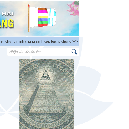
hứng minh chúng sanh cấp bậc tu chứng.″
–“PHẬT ra đời có thẩm quyền độc lập ch