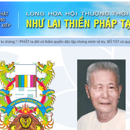
ứng.″
–“PHẬT ra đời có thẩm quyền độc lập chứng minh vũ trụ. BỒ TÁT có quyền c