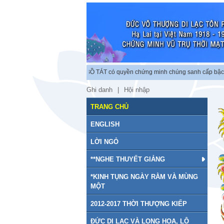
ộc lập chứng minh vũ trụ. BỒ TÁT có quyền chứng minh chúng sanh cấp bậc tu ch
Ghi danh
Hội nhập
TRANG CHỦ
ENGLISH
LỜI NGỎ
**NGHE THUYẾT GIẢNG
*KINH TỤNG NGÀY RẰM VÀ MÙNG
MỘT
2012-2017 THỜI THƯỢNG KIẾP
ĐỨC DI LẠC VÀ LONG HOA, LỘ