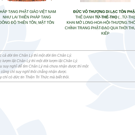
HÁP TẠNG PHẬT GIÁO VIỆT NAM
ĐỨC VÔ THƯỢNG DI LẠC TÔN PHẬ
NHƯ LAI THIỀN PHÁP TẠNG
THẾ DANH
TỪ-THẾ-THỌ
(...TỪ-THỊ
ĐÔNG ĐỘ THIỀN TÔN, MẬT TÔN
KHAI MỞ LONG-HOA-HỘI-THƯỢNG.THỜ
CHỈNH TRANG PHẬT-ĐẠO QUA THỜI TH
KIẾP
 cả đời tìm Chân Lý thì một đời tìm Chân Lý.
c lượm lặt Chân Lý thì một đời lượm lặt Chân Lý.
u suy nghĩ để tìm Chân Lý mà chưa nhận được thì một
cũng chỉ suy nghĩ thôi chẳng nhận được.
y chỉ có đức tin Thiện Tri Thức mà biết thôi.