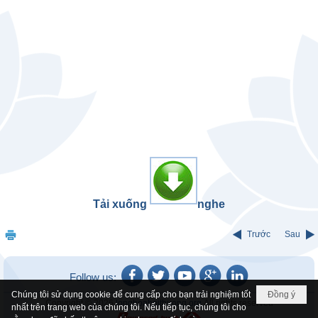
Tải xuống
nghe
Trước
Sau
Follow us:
Chúng tôi sử dụng cookie để cung cấp cho bạn trải nghiệm tốt
Đồng ý
Copyright © 2026
longhoahoithuong.org
All rights reserved
nhất trên trang web của chúng tôi. Nếu tiếp tục, chúng tôi cho