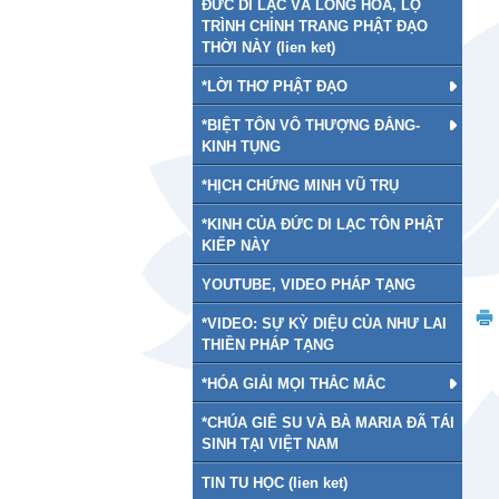
ĐỨC DI LẠC VÀ LONG HOA, LỘ
TRÌNH CHỈNH TRANG PHẬT ĐẠO
THỜI NÀY (lien ket)
*LỜI THƠ PHẬT ĐẠO
*BIỆT TÔN VÔ THƯỢNG ĐẲNG-
KINH TỤNG
*HỊCH CHỨNG MINH VŨ TRỤ
*KINH CỦA ĐỨC DI LẠC TÔN PHẬT
KIẾP NÀY
YOUTUBE, VIDEO PHÁP TẠNG
*VIDEO: SỰ KỲ DIỆU CỦA NHƯ LAI
THIỀN PHÁP TẠNG
*HÓA GIẢI MỌI THẮC MẮC
*CHÚA GIÊ SU VÀ BÀ MARIA ĐÃ TÁI
SINH TẠI VIỆT NAM
TIN TU HỌC (lien ket)