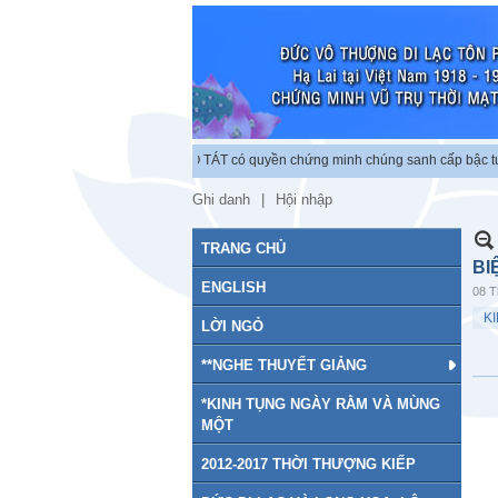
ộc lập chứng minh vũ trụ. BỒ TÁT có quyền chứng minh chúng sanh cấp bậc tu chứ
Ghi danh
Hội nhập
TRANG CHỦ
BI
ENGLISH
08 T
K
LỜI NGỎ
**NGHE THUYẾT GIẢNG
*KINH TỤNG NGÀY RẰM VÀ MÙNG
MỘT
2012-2017 THỜI THƯỢNG KIẾP