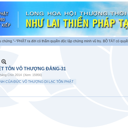
ng.″
–“PHẬT ra đời có thẩm quyền độc lập chứng minh vũ trụ. BỒ TÁT có quyền ch
ỆT TÔN VÔ THƯỢNG ĐẲNG-31
háng Chín 2014
(Xem: 15956)
INH CỦA ĐỨC VÔ THƯỢNG DI LẠC TÔN PHẬT