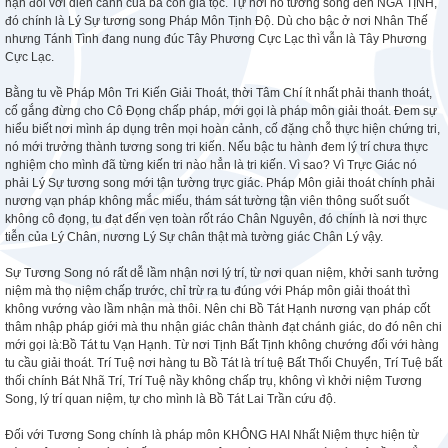
hận đối với diễn cảnh của bà con gia tộc. Tự nơi nó tương song đến NGÃ TỊNH,
đó chính là Lý Sự tương song Pháp Môn Tịnh Độ. Dù cho bậc ở nơi Nhân Thế
nhưng Tánh Tình đang nung đúc Tây Phương Cực Lạc thì vẫn là Tây Phương
Cực Lạc.
Bằng tu về Pháp Môn Tri Kiến Giải Thoát, thời Tâm Chí ít nhất phải thanh thoát,
cố gắng đừng cho Cô Đọng chấp pháp, mới gọi là pháp môn giải thoát. Đem sự
hiểu biết nơi mình áp dụng trên mọi hoàn cảnh, cố đặng chỗ thực hiện chứng tri,
nó mới trưởng thành tương song tri kiến. Nếu bậc tu hành đem lý trí chưa thực
nghiệm cho mình đã từng kiến tri nào hẳn là tri kiến. Vì sao? Vì Trực Giác nó
phải Lý Sự tương song mới tận tường trực giác. Pháp Môn giải thoát chính phải
nương vạn pháp không mắc miếu, thám sát tường tận viên thông suốt suốt
không cô đọng, tu đạt đến vẹn toàn rốt ráo Chân Nguyên, đó chính là nơi thực
tiễn của Lý Chân, nương Lý Sự chân thật mà tường giác Chân Lý vậy.
Sự Tương Song nó rất dễ lầm nhận nơi lý trí, từ nơi quan niệm, khởi sanh tưởng
niệm mà thọ niệm chấp trước, chỉ trừ ra tu đúng với Pháp môn giải thoát thì
không vướng vào lầm nhận mà thôi. Nên chi Bồ Tát Hạnh nương vạn pháp cốt
thâm nhập pháp giới mà thu nhận giác chân thành đạt chánh giác, do đó nên chi
mới gọi là:Bồ Tát tu Vạn Hạnh. Từ nơi Tịnh Bất Tịnh không chướng đối với hàng
tu cầu giải thoát. Trí Tuệ nơi hàng tu Bồ Tát là trí tuệ Bất Thối Chuyển, Trí Tuệ bất
thối chính Bát Nhã Trí, Trí Tuệ nầy không chấp trụ, không vì khởi niệm Tương
Song, lý trí quan niệm, tự cho mình là Bồ Tát Lai Trần cứu độ.
Đối với Tương Song chính là pháp môn KHÔNG HAI Nhất Niệm thực hiện từ