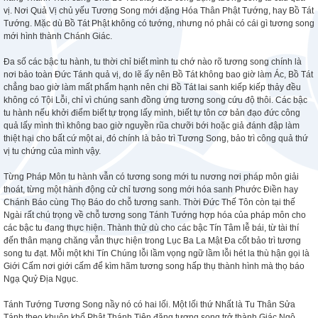
vị. Nơi Quả Vị chủ yếu Tương Song mới đặng Hóa Thân Phật Tướng, hay Bồ Tát
Tướng. Mặc dù Bồ Tát Phật không có tướng, nhưng nó phải có cái gì tương song
mới hình thành Chánh Giác.
Đa số các bậc tu hành, tu thời chỉ biết mình tu chớ nào rõ tương song chính là
nơi bảo toàn Đức Tánh quả vị, do lẽ ấy nên Bồ Tát không bao giờ làm Ác, Bồ Tát
chẳng bao giờ làm mất phẩm hạnh nên chi Bồ Tát lai sanh kiếp kiếp thảy đều
không có Tội Lỗi, chỉ vì chúng sanh đồng ứng tương song cứu độ thôi. Các bậc
tu hành nếu khởi điểm biết tự trọng lấy mình, biết tự tôn cơ bản đạo đức công
quả lấy mình thì không bao giờ nguyền rũa chưỡi bới hoặc giả đánh đập làm
thiệt hại cho bất cứ một ai, đó chính là bảo trì Tương Song, bảo trì công quả thứ
vị tu chứng của mình vậy.
Từng Pháp Môn tu hành vẫn có tương song mới tu nương nơi pháp môn giải
thoát, từng một hành động cử chỉ tương song mới hóa sanh Phước Điền hay
Chánh Báo cùng Thọ Báo do chỗ tương sanh. Thời Đức Thế Tôn còn tại thế
Ngài rất chú trọng về chỗ tương song Tánh Tướng hợp hóa của pháp môn cho
các bậc tu đang thực hiện. Thành thử dù cho các bậc Tín Tâm lễ bái, từ tài thí
đến thân mạng chăng vẫn thực hiện trong Lục Ba La Mật Đa cốt bảo trì tương
song tu đạt. Mỗi một khi Tín Chúng lỗi lầm vọng ngữ lầm lỗi hét la thù hận gọi là
Giới Cấm nơi giới cấm để kìm hãm tương song hấp thụ thành hình mà thọ báo
Ngạ Quỷ Địa Ngục.
Tánh Tướng Tương Song nầy nó có hai lối. Một lối thứ Nhất là Tu Thân Sửa
Tánh theo khuôn khổ Phật Thánh Tiên đặng tương song trở thành Giác Ngộ