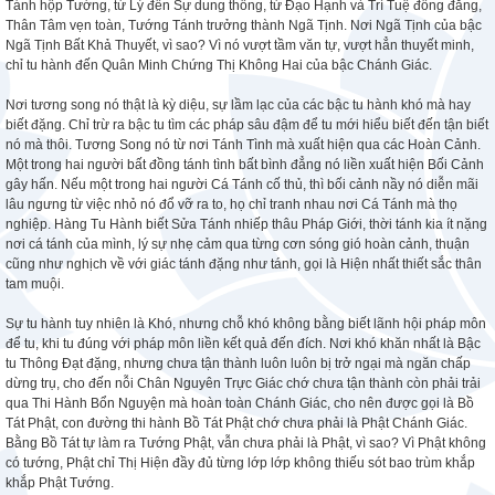
Tánh hộp Tướng, từ Lý đến Sự dung thông, từ Đạo Hạnh và Trí Tuệ đồng đẳng,
Thân Tâm vẹn toàn, Tướng Tánh trưởng thành Ngã Tịnh. Nơi Ngã Tịnh của bậc
Ngã Tịnh Bất Khả Thuyết, vì sao? Vì nó vượt tầm văn tự, vượt hẳn thuyết minh,
chỉ tu hành đến Quân Minh Chứng Thị Không Hai của bậc Chánh Giác.
Nơi tương song nó thật là kỳ diệu, sự lầm lạc của các bậc tu hành khó mà hay
biết đặng. Chỉ trừ ra bậc tu tìm các pháp sâu đậm để tu mới hiểu biết đến tận biết
nó mà thôi. Tương Song nó từ nơi Tánh Tình mà xuất hiện qua các Hoàn Cảnh.
Một trong hai người bất đồng tánh tình bất bình đẳng nó liền xuất hiện Bối Cảnh
gây hấn. Nếu một trong hai người Cá Tánh cố thủ, thì bối cảnh nầy nó diễn mãi
lâu ngưng từ việc nhỏ nó đổ vỡ ra to, họ chỉ tranh nhau nơi Cá Tánh mà thọ
nghiệp. Hàng Tu Hành biết Sửa Tánh nhiếp thâu Pháp Giới, thời tánh kia ít nặng
nơi cá tánh của mình, lý sự nhẹ cảm qua từng cơn sóng gió hoàn cảnh, thuận
cũng như nghịch về với giác tánh đặng như tánh, gọi là Hiện nhất thiết sắc thân
tam muội.
Sự tu hành tuy nhiên là Khó, nhưng chỗ khó không bằng biết lãnh hội pháp môn
để tu, khi tu đúng với pháp môn liền kết quả đến đích. Nơi khó khăn nhất là Bậc
tu Thông Đạt đặng, nhưng chưa tận thành luôn luôn bị trở ngại mà ngăn chấp
dừng trụ, cho đến nỗi Chân Nguyên Trực Giác chớ chưa tận thành còn phải trải
qua Thi Hành Bổn Nguyện mà hoàn toàn Chánh Giác, cho nên được gọi là Bồ
Tát Phật, con đường thi hành Bồ Tát Phật chớ chưa phải là Phật Chánh Giác.
Bằng Bồ Tát tự làm ra Tướng Phật, vẫn chưa phải là Phật, vì sao? Vì Phật không
có tướng, Phật chỉ Thị Hiện đầy đủ từng lớp lớp không thiếu sót bao trùm khắp
khắp Phật Tướng.