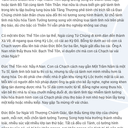
hoặc tánh Bồ Tát cùng tánh Tiên Thần. Hai nữa là chưa biết gìn giữ tánh tình
trong khi tu tập buông lung bừa bãi Tăng Thượng phê bình chỉ trích tất cả Đạo
Chúng chính bản thân chưa sửa đổi thì nó tương song hình thành, từ chỗ tánh
tình mà hữu hóa Tánh Tướng tương song với những loại tánh tình nói trên phải
thọ báo, dù cho bậc có Thiền Trí vẫn phải thọ nghiệp không sai chạy.
Có một khi Đức Thế Tôn còn tại thế, Ngài cùng Tứ Chúng đi kinh đàn đến thành
Xá Vệ, đi ngang qua rừng Kỳ Lộc, có cái ao Kỳ Đô. Bỗng từ dưới ao có con cá
Chạch vươn đầu lên bái chào Đức Bổn Sư ba lần, Ngài gật đầu ba cái. Ông A
Nan nhìn thấy thưa hỏi: Bạch Thế Tôn, vì duyên chi mà con cá Chạch lại vái
chào Ngài?
Đức Thế Tôn nói: Nầy A Nan. Con cá Chạch cách nay gần Một Trăm Năm là một
Tu Sĩ, tánh tình bôi bát tu thì có tu, nhưng tu lấy cá tánh nơi mình nhiều hơn là
dung hòa. Do đó phải che chiếc nhà ở gần khu rừng Kỳ Lộc trước mặt là cái ao.
Mỗi khi có người đến hỏi pháp được ông ta giải cho kẻ ấy nghe, nghe xong khen
tặng tán dương được nhà Tu Sĩ đãi cơm nước tử tế. Bằng nghe xong thưa hỏi,
vặn bẽ thì nhà tu sĩ kia chưỡi mắng đuổi đi, do tánh tình tập nhiễm tánh tướng
hữu hóa thành hình con cá Chạch phải chịu thọ báo ở nơi nhỏ hẹp bùn lầy tong
một kiếp hoặc nhiều kiếp. Nay gặp Ta mừng rỡ vái chào.
Đức Bổn Sư Ngài Vô Thượng Chánh Giác, tận thấu từng lớp lớp của chúng
sanh, mỗi nơi, mỗi chốn tánh tướng Tương Song hợp hóa trưởng thành nhiều
loài, nhiều súc vật nhiều lớp lan thứ bậc. Tất cả đều có Tánh, có tướng hình