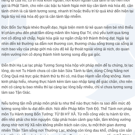
riêng tư của nó, có trí hóa khôn ngoan, nơi khôn ngoan của tánh trí đó nên mới
gọi là Phật Tánh, cho nên các bậc tu hành Ngài mới tùy căn tánh mà hóa độ, căn
tánh chính là cái tánh tương song, nhanh trí hoặc thiểu trí từ quá khứ đến hiện tại
Ngài tùy nó mà hóa độ gọi là căn tánh tập nhiễm.
Đức Bổn Sư Ngài khéo thuyết đạo, Ngài biện minh từ kẻ quan niệm bé nhỏ thiểu
trí phàm phu đến phát tâm dũng mãnh lên hàng Đại Trí, chủ yếu lướt qua từng
nơi cô động sở chấp, Ngài hóa giải sự ngăn chấp trở thành thông đạt. Ngài lại
nhìn đến kẻ thường sa đắm nơi thương con, thương cháu sống trong cái sống ái
nịch bao vây của pháp giới mà cứu độ kẻ ấy thoát ngoài vòng ái nịch, do quan
niệm vướng nơi cô đọng thành hình tương song đầy gai góc.
Đến thời Hạ Lai lạc pháp Tương Song hòa hộp với pháp môn để tu chứng, bị lạc
lỏng, do nơi Tu Hành chưa có căn bản Sửa Tánh tu tâm, dùng Công Năng nơi
Công Quả mà trực giác thành thử tu thì có, mà Đạo Hạnh vẫn rỗng không. Xem
kinh pháp hiểu, nhưng thực hành kém làm sao nhập tạng để giác chân, cho nên
mới có càng tu bao nhiêu thì lại càng lạc lỏng bấy nhiêu, chỉ vì chưa tương song
làm sao Tận Giác.
Nếu tường tận mỗi pháp môn phải tu như thế nào thực hiện ra sao đến mức độ
tương song liền tu đạt đến đích. Nói đến Pháp Môn Tịnh Độ. Thể Tánh nơi pháp
môn Tu Hành trong Bốn Tướng: TỪ BI HỶ XÃ. Từ mỗi công việc tu hành từ lớn,
đến nhỏ phải cho tròn nguyện. Gặp phải hoàn cảnh gay hấn, tâm không vướng
đọng nhờ nơi Hỷ Xã nên không phiền trách oán cừu, tu một thời gian đương
nhiên Thân Tâm sống nơi Thường Lạc, không còn lòng đau khổ, chẳng còn sân