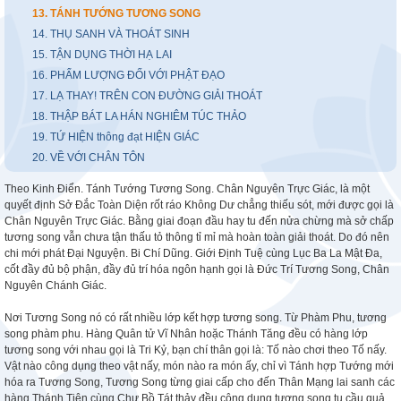
13. TÁNH TƯỚNG TƯƠNG SONG
14. THỤ SANH VÀ THOÁT SINH
15. TẬN DỤNG THỜI HẠ LAI
16. PHẨM LƯỢNG ĐỐI VỚI PHẬT ĐẠO
17. LẠ THAY! TRÊN CON ĐƯỜNG GIẢI THOÁT
18. THẬP BÁT LA HÁN NGHIÊM TÚC THẢO
19. TỨ HIỆN thông đạt HIỆN GIÁC
20. VỀ VỚI CHÂN TÔN
Theo Kinh Điển. Tánh Tướng Tương Song. Chân Nguyên Trực Giác, là một
quyết định Sở Đắc Toàn Diện rốt ráo Không Dư chẳng thiếu sót, mới được gọi là
Chân Nguyên Trực Giác. Bằng giai đoạn đầu hay tu đến nửa chừng mà sở chấp
tương song vẫn chưa tận thấu tỏ thông tỉ mỉ mà hoàn toàn giải thoát. Do đó nên
chi mới phát Đại Nguyện. Bi Chí Dũng. Giới Định Tuệ cùng Lục Ba La Mật Đa,
cốt đầy đủ bộ phận, đầy đủ trí hóa ngôn hạnh gọi là Đức Trí Tương Song, Chân
Nguyên Chánh Giác.
Nơi Tương Song nó có rất nhiều lớp kết hợp tương song. Từ Phàm Phu, tương
song phàm phu. Hàng Quân tử Vĩ Nhân hoặc Thánh Tăng đều có hàng lớp
tương song với nhau gọi là Tri Kỷ, bạn chí thân gọi là: Tố nào chơi theo Tố nấy.
Vật nào công dụng theo vật nấy, món nào ra món ấy, chỉ vì Tánh hợp Tướng mới
hóa ra Tương Song, Tương Song từng giai cấp cho đến Thân Mạng lai sanh các
hàng Thánh Tiên cùng Chư Bồ Tát thảy đều công dụng tương song tu cầu quả