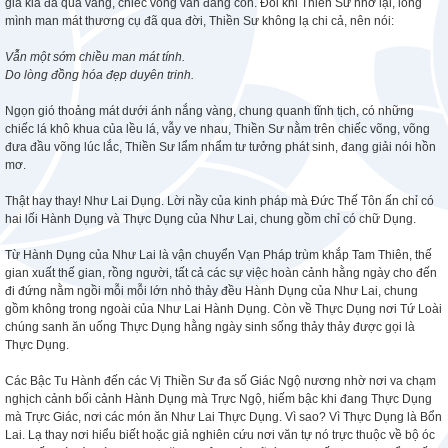
già kia đã quá vãng, chiếc võng vẫn đang còn. Đôi khi Thiền Sư nhớ lại, lòng
mình man mát thương cụ đã qua đời, Thiền Sư không lạ chi cả, nên nói:
Vẫn một sớm chiều man mát tính.
Do lòng đồng hóa đẹp duyên trinh.
Ngọn gió thoảng mát dưới ánh nắng vàng, chung quanh tĩnh tịch, có những
chiếc lá khô khua của lều lá, vẫy ve nhau, Thiền Sư nằm trên chiếc võng, võng
đưa đầu võng lúc lắc, Thiền Sư lẩm nhẩm tư tưởng phát sinh, đang giải nói hồn
mơ.
Thật hay thay! Như Lai Dụng. Lời nầy của kinh pháp mà Đức Thế Tôn ấn chỉ có
hai lối Hành Dụng và Thực Dụng của Như Lai, chung gồm chỉ có chữ Dụng.
Từ Hành Dụng của Như Lai là vận chuyển Vạn Pháp trùm khắp Tam Thiên, thế
gian xuất thế gian, rồng người, tất cả các sự việc hoàn cảnh hằng ngày cho đến
đi đứng nằm ngồi mỗi mỗi lớn nhỏ thảy đều Hành Dụng của Như Lai, chung
gồm không trong ngoài của Như Lai Hành Dụng. Còn về Thực Dụng nơi Tứ Loài
chúng sanh ăn uống Thực Dụng hằng ngày sinh sống thảy thảy được gọi là
Thực Dụng.
Các Bậc Tu Hành đến các Vị Thiền Sư đa số Giác Ngộ nương nhờ nơi va chạm
nghịch cảnh bối cảnh Hành Dụng mà Trực Ngộ, hiếm bậc khi đang Thực Dụng
mà Trực Giác, nơi các món ăn Như Lai Thực Dụng. Vì sao? Vì Thực Dụng là Bổn
Lai. Lạ thay nơi hiểu biết hoặc giả nghiên cứu nơi văn tự nó trực thuộc về bộ óc