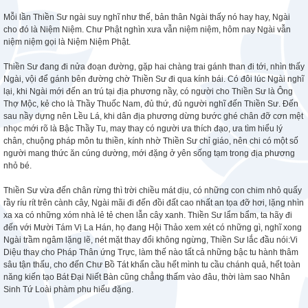
Mỗi lần Thiền Sư ngài suy nghĩ như thế, bản thân Ngài thấy nó hay hay, Ngài
cho đó là Niệm Niệm. Chư Phật nghìn xưa vẫn niệm niệm, hôm nay Ngài vẫn
niệm niệm gọi là Niệm Niệm Phật.
Thiền Sư đang đi nửa đoạn đường, gặp hai chàng trai gánh than đi tới, nhìn thấy
Ngài, vội để gánh bên đường chờ Thiền Sư đi qua kính bái. Có đôi lúc Ngài nghĩ
lại, khi Ngài mới đến an trú tại địa phương nầy, có người cho Thiền Sư là Ông
Thợ Mộc, kẻ cho là Thầy Thuốc Nam, đủ thứ, đủ người nghĩ đến Thiền Sư. Đến
sau nầy dựng nên Lều Lá, khi dân địa phương dừng bước ghé chân đỡ cơn mệt
nhọc mới rõ là Bậc Thầy Tu, may thay có người ưa thích đạo, ưa tìm hiểu lý
chân, chuộng pháp môn tu thiền, kính nhờ Thiền Sư chỉ giáo, nên chi có một số
người mang thức ăn cúng dường, mới đặng ở yên sống tạm trong địa phương
nhỏ bé.
Thiền Sư vừa đến chân rừng thì trời chiều mát dịu, có những con chim nhỏ quấy
rầy ríu rít trên cành cây, Ngài mãi đi đến đồi đất cao nhất an tọa đỡ hơi, lặng nhìn
xa xa có những xóm nhà lẻ tẻ chen lẫn cây xanh. Thiền Sư lẩm bẩm, ta hãy đi
đến với Mười Tám Vị La Hán, họ đang Hội Thảo xem xét có những gì, nghĩ xong
Ngài trầm ngâm lặng lẽ, nét mặt thay đổi không ngừng, Thiền Sư lắc đầu nói:Vi
Diệu thay cho Pháp Thân ứng Trực, làm thế nào tất cả những bậc tu hành thâm
sâu tận thấu, cho đến Chư Bồ Tát khẩn cầu hết mình tu cầu chánh quả, hết toàn
năng kiến tạo Bát Đại Niết Bàn cũng chẳng thấm vào đâu, thời làm sao Nhân
Sinh Tứ Loài phàm phu hiểu đặng.