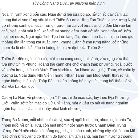
Tùy Công Năng Đức.Tùy phương hiện hình.
Ngài thi vịnh xong bốn câu, Ngài đứng lên sửa bộ áo, lấy chiếc gậy cầm tay,
thong thả đi vào rừng sâu là nơi Thiền Sư an dưỡng Tọa Thiền, dọc đường Ngài
gỡ những cành gai, của những người hái củi vứt bừa bãi, cho đến khi vào tận
chỗ, Ngài nhặt một ít củi khô để lại phòng đêm lạnh đốt lên, xong đâu đó, hớp
một hơi nước, Ngài ngồi Tĩnh Tọa trên tảng đá, như nhiên tịch tịnh, thả theo gió
thoảng lần lần trong khi Xuất Định. Phong Cảnh ở khu rừng trãng, có những
mõm đá lô nhô, bắt đầu in tuồng theo cơn định của Thiền Sư.
Thiền Sư đến ngôi chùa cổ, mái chùa cong cong hai cánh, vừa rộng vừa thấp,
tựa như Chim Phụng Hoàng trãi cánh che chở khách thập phương. Ngài bước
vào bên trong chùa có Mười Tám Vị chia ra Ba Nhóm đang Hội Thảo, về chân lý
đường tu. Ngài dùng Nhĩ Viễn Thông, Nhãn Tạng Tam Muội Định, thấy rõ, tai
nghe không thiếu sót, Thập Bát La Hán không hề hay biết, trong hội thảo có vị
Đại Đại La Hán dự.
Các vị La Hán, về phương diện Y Phục thì đủ màu sắc, tùy theo Địa Phương
Giới. Phần sở thích mặc do Cử Chỉ Hành, mỗi vị đều có nét vẻ trang nghiêm
ngôn hạnh, tất cả ai nhìn thấy phải kính nhường.
Trong Ba Nhóm, mỗi nhóm có sáu vị, sáu vị ngồi hình tròn, nhóm ngồi phía Tả,
nhóm ngồi về phía Hữu, còn một nhóm ngồi ngay trước Chánh Điện Trung
Ương. Dưới nền chùa trãi bằng ngọc thạch màu xanh, những cây cột là toàn Mã
Não đính kim cương trở thành đỏ trắng lấm tấm sáng, mùi thơm hương thoảng,