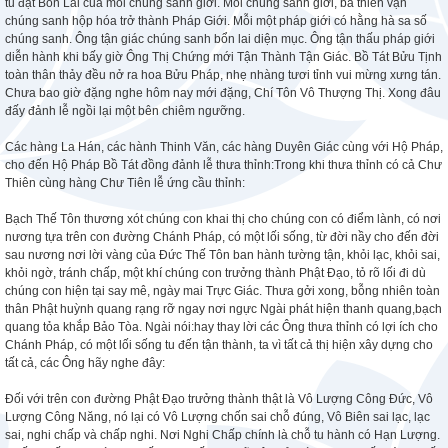
tu đạt Bổn Lai của mỗi chúng sanh giới. Mỗi chúng sanh giới, bá thiên vạn
chúng sanh hộp hóa trở thành Pháp Giới. Mỗi một pháp giới có hằng hà sa số
chúng sanh. Ông tận giác chúng sanh bổn lai diện mục. Ông tận thấu pháp giới
diễn hành khi bấy giờ Ông Thị Chứng mới Tận Thành Tận Giác. Bồ Tát Bửu Tịnh
toàn thân thảy đều nở ra hoa Bửu Pháp, nhẹ nhàng tươi tỉnh vui mừng xưng tán.
Chưa bao giờ đặng nghe hôm nay mới đặng, Chí Tôn Vô Thượng Thị. Xong đâu
đấy đảnh lễ ngồi lại một bên chiêm ngưỡng.
Các hàng La Hán, các hành Thinh Văn, các hàng Duyên Giác cùng với Hộ Pháp,
cho đến Hộ Pháp Bồ Tát đồng đảnh lễ thưa thỉnh:Trong khi thưa thỉnh có cả Chư
Thiên cùng hàng Chư Tiên lễ ứng cầu thỉnh:
Bạch Thế Tôn thương xót chúng con khai thị cho chúng con có điểm lành, có nơi
nương tựa trên con đường Chánh Pháp, có một lối sống, từ đời nầy cho đến đời
sau nương nơi lời vàng của Đức Thế Tôn ban hành tường tận, khỏi lạc, khỏi sai,
khỏi ngờ, tránh chấp, một khí chúng con trưởng thành Phật Đạo, tỏ rõ lối đi dù
chúng con hiện tại say mê, ngày mai Trực Giác. Thưa gởi xong, bỗng nhiên toàn
thân Phật huỳnh quang rạng rỡ ngay nơi ngực Ngài phát hiện thanh quang,bạch
quang tỏa khắp Bảo Tòa. Ngài nói:hay thay lời các Ông thưa thỉnh có lợi ích cho
Chánh Pháp, có một lối sống tu đến tận thành, ta vì tất cả thị hiện xây dựng cho
tất cả, các Ông hãy nghe đây:
Đối với trên con đường Phật Đạo trưởng thành thật là Vô Lượng Công Đức, Vô
Lượng Công Năng, nó lại có Vô Lượng chốn sai chỗ đúng, Vô Biên sai lạc, lạc
sai, nghi chấp và chấp nghi. Nơi Nghi Chấp chính là chỗ tu hành có Hạn Lượng.