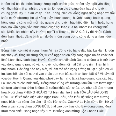
Nhóm thứ ba, là nhóm Trung Ương, ngồi chính giữa, nhóm nầy ngồi yên, lặng
yên thu nhận rất an nhiên, thu nhận từ ngọn gió thoảng đưa hay di chuyển,
chung gồm đầy đủ Sáu Pháp Thần Thông. Nên chi đồng nghe tiếng nhạc trời trỗi
khắp mười phương, họ lại đồng thấy thanh quang, huỳnh quang, bạch quang,
hồng quang cùng mỗi mỗi hào quang di chuyển, báo hiệu điềm lành hoặc hung
bạo, họ vẫn nghe, vẫn nhìn nhận cuộc hội thảo của hai nhóm kia không thiếu
sót. Nhiều khi nhóm nầy thường nghĩ Lạ Thay, Lạ thay! Xuất Ly rồi Nhập Cảnh,
đến thanh thoát, đặng bình an, do đó nhóm trung ương công dụng an lành duy
nhất.
Bỗng nhiên có một vị trong nhóm. Vị nầy đứng vào hàng đầu bậc La Hán, khuôn
mặt thay đổi từng lúc từng hồi, từ chỗ ngạc nhiên nầy sang ngạc nhiên khác nói
lên? Lành thay, lành thay! Huyền Cơ vận chuyển ánh Quang chúng ta bị mờ thay
vào dòng quang rạng rỡ vận chuyển cho đến nổi mặt đất rung rinh, thân hình
nhẹ nhỏm. Các ông nào hay biết, thì làm thế nào vọng tưởng tu đạt huyền cơ vũ
trụ, làm thế nào đòi ngự trị vạn pháp trọn vẹn bất sanh an lành bất tử? Vị nầy nói
vừa dứt Huỳnh Quang tỏa khắp phơi bày, làm cho tất cả hào quang của các bậc
La Hán chưa còn nhìn thấy. Tiếng nhạc cùng với hương đàm lần đưa thơm ngát,
có từng cánh hoa từ hư không rãi xuống khắp sân chùa, tựa như trãi tấm nhung
hoa. Ngôi chùa PHỤNG HOÀNG TỰ biến dần trở thành TÒA LÂU ĐÀI LONG
BỬU TỰ, tất cả toàn diện đính ngọc Bảo Châu, nền thêu dệt bằng kim cương
ngọc bích hoa vàng lấm tấm mã não trân châu. Các vị A La Hán đứng lên, trở về
đơn vị gần cổng chùa LONG BỬU, thật cao qúy thay cho Bảy dòng quang đưa
lượn theo chiều sóng nhạc đẩy đưa, in tuồng đón mừng Bậc Chánh Giác.