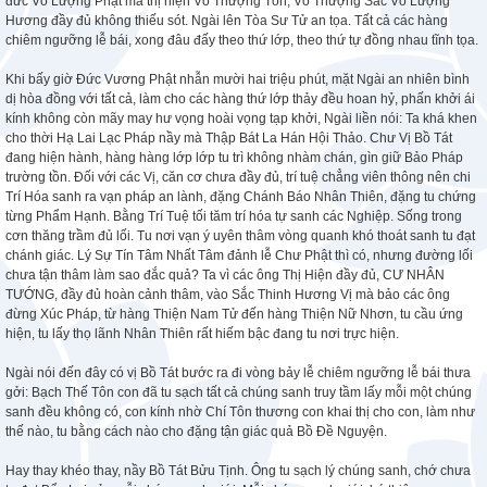
đức Vô Lượng Phật mà thị hiện Vô Thượng Tôn, Vô Thượng Sắc Vô Lượng
Hương đầy đủ không thiếu sót. Ngài lên Tòa Sư Tử an tọa. Tất cả các hàng
chiêm ngưỡng lễ bái, xong đâu đấy theo thứ lớp, theo thứ tự đồng nhau tĩnh tọa.
Khi bấy giờ Đức Vương Phật nhẫn mười hai triệu phút, mặt Ngài an nhiên bình
dị hòa đồng với tất cả, làm cho các hàng thứ lớp thảy đều hoan hỷ, phấn khởi ái
kính không còn mãy may hư vọng hoài vọng tạp khởi, Ngài liền nói: Ta khá khen
cho thời Hạ Lai Lạc Pháp nầy mà Thập Bát La Hán Hội Thảo. Chư Vị Bồ Tát
đang hiện hành, hàng hàng lớp lớp tu trì không nhàm chán, gìn giữ Bảo Pháp
trường tồn. Đối với các Vị, căn cơ chưa đầy đủ, trí tuệ chẳng viên thông nên chi
Trí Hóa sanh ra vạn pháp an lành, đặng Chánh Báo Nhân Thiên, đặng tu chứng
từng Phẩm Hạnh. Bằng Trí Tuệ tối tăm trí hóa tự sanh các Nghiệp. Sống trong
cơn thăng trầm đủ lối. Tu nơi vạn ý uyên thâm vòng quanh khó thoát sanh tu đạt
chánh giác. Lý Sự Tín Tâm Nhất Tâm đảnh lễ Chư Phật thì có, nhưng đường lối
chưa tận thâm làm sao đắc quả? Ta vì các ông Thị Hiện đầy đủ, CƯ NHÂN
TƯỚNG, đầy đủ hoàn cảnh thâm, vào Sắc Thinh Hương Vị mà bảo các ông
đừng Xúc Pháp, từ hàng Thiện Nam Tử đến hàng Thiện Nữ Nhơn, tu cầu ứng
hiện, tu lấy thọ lãnh Nhân Thiên rất hiếm bậc đang tu nơi trực hiện.
Ngài nói đến đây có vị Bồ Tát bước ra đi vòng bảy lễ chiêm ngưỡng lễ bái thưa
gởi: Bạch Thế Tôn con đã tu sạch tất cả chúng sanh truy tầm lấy mỗi một chúng
sanh đều không có, con kính nhờ Chí Tôn thương con khai thị cho con, làm như
thế nào, tu bằng cách nào cho đặng tận giác quả Bồ Đề Nguyện.
Hay thay khéo thay, nầy Bồ Tát Bửu Tịnh. Ông tu sạch lý chúng sanh, chớ chưa