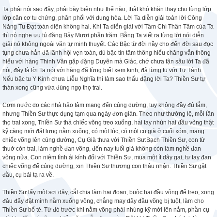
Ta phải nói sao đây, phải bày biện như thế nào, thật khó khăn thay cho từng lớp
lớp căn cơ tu chứng, phân phối với dung hòa. Lời Ta diễn giải toàn lời Công
Năng Tu Đạt toàn diện không hai. Khi Ta diễn giải với Tâm Chí Thân Tâm của Ta
thì nó nghe ưu tú đặng Bảy Mươi phần trăm. Bằng Ta viết ra từng lời nói diễn
giải nó không ngoài văn tự minh thuyết. Các Bậc từ đời nầy cho đến đời sau đọc
tụng chưa hẳn đã lãnh hội vẹn toàn, dù bậc tín tâm thông hiểu chăng vẫn thông
hiểu với hàng Thinh Văn gặp đặng Duyên mà Giác, chớ chưa tận sâu lời Ta đã
nói, đây là lời Ta nói với hàng đã từng biết xem kinh, đã từng tu với Tự Tánh.
Nếu bậc tu Y Kinh chưa Liễu Nghĩa thì làm sao thấu đặng lời Ta? Thiền Sư tự
thán xong cũng vừa đúng ngọ thọ trai.
Cơm nước do các nhà hảo tâm mang đến cúng dường, tuy không đầy đủ lắm,
nhưng Thiền Sư thực dụng tạm qua ngày đơn giản. Theo như thường lệ, mỗi lần
thọ trai xong, Thiền Sư thả chiếc võng treo xuống, hai tay nhún hai đầu võng thật
kỹ càng mới đặt lưng nằm xuống, có một lúc, có một cụ già ở cuối xóm, mang
chiếc võng lên cúng dường, Cụ Già thưa với Thiền Sư:Bạch Thiền Sư, con từ
thuở còn trai, làm nghề đan võng, đến nay tuổi già không còn làm nghề đan
võng nữa. Con niệm tình ái kính đối với Thiền Sư, mua một ít dây gai, tự tay đan
chiếc võng để cúng dường, xin Thiền Sư thương con thâu nhận. Thiền Sư gật
đầu, cụ bái tạ ra về.
Thiền Sư lấy một sợi dây, cắt chia làm hai đoạn, buộc hai đầu võng để treo, xong
đâu đấy đặt mình nằm xuống võng, chẳng may dây đầu võng bị tuột, làm cho
Thiền Sư bổ té. Từ đó trước khi nằm võng phải nhúng kỹ mới lên nằm, phần cụ