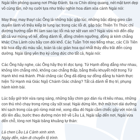
Ngài liền phóng quang nơi Pháp Đảnh, tỉa ra Chín dòng quang, nét mặt tươi đẹp
vô cùng tận, nở nụ cười tựa như triệu nghìn hoa đàm xòa cánh Ngài nói:
May thay, may thay! các Ông là những bậc gặp lúc, những bậc đặng gieo căn
duyên lành vô triệu kiếp bị lung lạc trong các lối đi, gặp bậc Thiện Tri Thức chỉ
đường hướng dẫn thì làm sao lạc lối mà sợ sệt van xin? Ngài vừa nói đến đây
tất cả vui mừng vô kể, đồng đảnh lễ, đồng chiêm ngưỡng, đồng ái kính chẳng
khác Cha Lành cứu bầy con đói khổ. Các Tuần Trời reo tiếng nhạc, các Cõi Tiên
trãi hoa đầy đủ màu sắc, toàn là các giàn hoa quí nhất thảy đều trãi đến cúng
dường. Ngài lặng yên thọ ký công đức cho tất cả, Ngài nói:
Các Ông hãy nghe, các Ông hãy thọ trì đọc tụng. Tứ Hạnh đồng đẳng như nhau,
không lớn chẳng nhỏ, không cao chẳng thấp, bằng thiếu khuyết một trong Tứ
Hạnh khó mà thành. Phải chăng các Ông đã đặng sự đồng đẳng tu hành thực
hiện Tứ Hạnh mà Giác Ngộ Chánh Giác chăng? Tất cả đảnh lễ thọ trì, phụng
hành kính bái.
Lúc bấy giờ trời vừa rạng sáng, những bầy chim gọi đàn ríu rít kêu nhau, những
con thú nhỏ chạy trong rừng cây sột soạt. Ngài đứng lên, thở một hơi dài dưỡng
khí sạch trong của gió rừng mát mẻ, xong đâu đó Ngài cầm chiếc gậy với nón lá
đội lên đầu, bước theo đường mòn trở về Lều Lá, Ngài sắp đến nơi, Ngài vừa
đến chỗ, lòng nơi Ngài bâng khuâng tự thán:
Lá chen Lều Lá Cảnh xinh xinh.
Ngày đến, năm đi chuyến lộ trình.