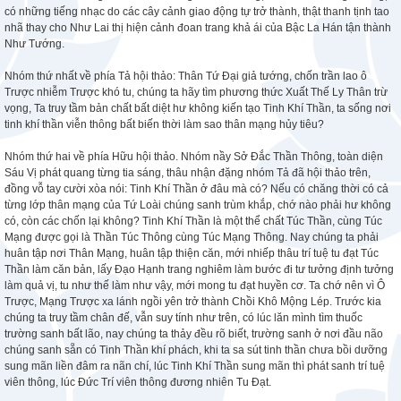
có những tiếng nhạc do các cây cảnh giao động tự trở thành, thật thanh tịnh tao
nhã thay cho Như Lai thị hiện cảnh đoan trang khả ái của Bậc La Hán tận thành
Như Tướng.
Nhóm thứ nhất về phía Tả hội thảo: Thân Tứ Đại giả tướng, chốn trần lao ô
Trược nhiễm Trược khó tu, chúng ta hãy tìm phương thức Xuất Thế Ly Thân trừ
vọng, Ta truy tầm bản chất bất diệt hư không kiến tạo Tinh Khí Thần, ta sống nơi
tinh khí thần viễn thông bất biến thời làm sao thân mạng hủy tiêu?
Nhóm thứ hai về phía Hữu hội thảo. Nhóm nầy Sở Đắc Thần Thông, toàn diện
Sáu Vị phát quang từng tia sáng, thâu nhận đặng nhóm Tả đã hội thảo trên,
đồng vỗ tay cười xòa nói: Tinh Khí Thần ở đâu mà có? Nếu có chăng thời có cả
từng lớp thân mạng của Tứ Loài chúng sanh trùm khắp, chớ nào phải hư không
có, còn các chốn lại không? Tinh Khí Thần là một thể chất Túc Thần, cùng Túc
Mạng được gọi là Thần Túc Thông cùng Túc Mạng Thông. Nay chúng ta phải
huân tập nơi Thân Mạng, huân tập thiện căn, mới nhiếp thâu trí tuệ tu đạt Túc
Thần làm căn bản, lấy Đạo Hạnh trang nghiêm làm bước đi tư tưởng định tưởng
làm quả vị, tu như thế làm như vậy, mới mong tu đạt huyền cơ. Ta chớ nên vì Ô
Trược, Mạng Trược xa lánh ngồi yên trở thành Chồi Khô Mộng Lép. Trước kia
chúng ta truy tầm chân đế, vẫn suy tính như trên, có lúc lăn mình tìm thuốc
trường sanh bất lão, nay chúng ta thảy đều rõ biết, trường sanh ở nơi đầu não
chúng sanh sẵn có Tinh Thần khí phách, khi ta sa sút tinh thần chưa bồi dưỡng
sung mãn liền đâm ra nãn chí, lúc Tinh Khí Thần sung mãn thì phát sanh trí tuệ
viên thông, lúc Đức Trí viên thông đương nhiên Tu Đạt.