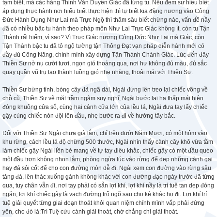
tạm biết, mà các hàng Thinh Văn Duyên Giác đã từng tu. Nếu đem sự hiểu biết
áp dụng thực hành nơi hiểu biết thực hiện thì tự biết kia đặng nương vào Công
Đức Hành Dụng Như Lai mà Trực Ngộ thì thâm sâu biết chừng nào, vấn đề nầy
đã có nhiều bậc tu hành theo pháp môn Như Lai Trực Giác không ít, còn tu Tận
Thành rất hiếm, vì sao? Vì Trực Giác nương Công Đức Như Lai mà Giác, còn
Tận Thành bậc tu đã tỏ ngộ tường tận Thông Đạt vạn pháp diễn hành mới có
đầy đủ Công Năng, chính mình xây dựng Tận Thành Chánh Giác. Lúc đến đây
Thiền Sư nở nụ cười tươi, ngọn gió thoảng qua, nơi hư không đủ màu, đủ sắc
quay quần vũ trụ tạo thành luồng gió nhẹ nhàng, thoải mái với Thiền Sư.
Thiền Sư bừng tỉnh, bóng cây đã ngã dài, Ngài đứng lên treo lại chiếc võng về
chỗ cũ, Thiền Sư vẽ mặt trầm ngâm suy nghĩ, Ngài bước lại hạ thấp mái hiên
đóng khuông cửa sổ, cùng hai cánh cửa lớn của lều lá, Ngài đưa tay lấy chiếc
gậy cùng chiếc nón đội lên đầu, nhẹ bước ra đi về hướng tây bắc.
Đối với Thiền Sư Ngài chưa già lắm, chỉ trên dưới Năm Mươi, có một hôm vào
khu rừng, cách lều lá độ chừng 500 thước, Ngài nhìn thấy cành cây khô vừa tầm
làm chiếc gậy Ngài liền bẻ mang về tự tay điêu khắc, chiếc gậy có một đầu quéo
một đầu trơn không nhọn lắm, phòng ngừa lúc vào rừng để dẹp những cành gai
hay đá sỏi cốt để cho con đường mòn dễ đi. Ngài xem con đường vào rừng sâu
tảng đá, lên thác xuống gành không khác với con đường đạo ngày trước đã từng
qua, tuy chân vẫn đi, nơi tay phải có sẵn lợi khí, lợi khí nầy là trí tuệ tan dẹp đóng
ngăn, lợi khí chiếc gậy là vạch đường trổ ngõ sau cho kẻ khác họ đi. Lợi khí trí
tuệ giải quyết từng giai đoạn thoát khỏi quan niệm chính mình vấp phải đứng
yên, cho đó là:Trí Tuệ cứu cánh giải thoát, chớ chẳng chi giải thoát.