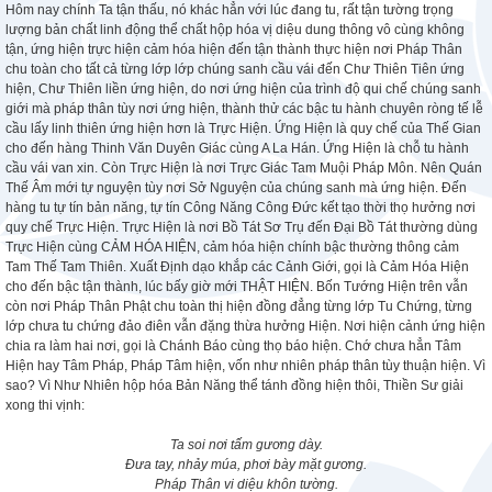
Hôm nay chính Ta tận thấu, nó khác hẳn với lúc đang tu, rất tận tường trọng
lượng bản chất linh động thể chất hộp hóa vị diệu dung thông vô cùng không
tận, ứng hiện trực hiện cảm hóa hiện đến tận thành thực hiện nơi Pháp Thân
chu toàn cho tất cả từng lớp lớp chúng sanh cầu vái đến Chư Thiên Tiên ứng
hiện, Chư Thiên liền ứng hiện, do nơi ứng hiện của trình độ qui chế chúng sanh
giới mà pháp thân tùy nơi ứng hiện, thành thử các bậc tu hành chuyên ròng tế lễ
cầu lấy linh thiên ứng hiện hơn là Trực Hiện. Ứng Hiện là quy chế của Thế Gian
cho đến hàng Thinh Văn Duyên Giác cùng A La Hán. Ứng Hiện là chỗ tu hành
cầu vái van xin. Còn Trực Hiện là nơi Trực Giác Tam Muội Pháp Môn. Nên Quán
Thế Âm mới tự nguyện tùy nơi Sở Nguyện của chúng sanh mà ứng hiện. Đến
hàng tu tự tín bản năng, tự tín Công Năng Công Đức kết tạo thời thọ hưởng nơi
quy chế Trực Hiện. Trực Hiện là nơi Bồ Tát Sơ Trụ đến Đại Bồ Tát thường dùng
Trực Hiện cùng CẢM HÓA HIỆN, cảm hóa hiện chính bậc thường thông cảm
Tam Thế Tam Thiên. Xuất Định dạo khắp các Cảnh Giới, gọi là Cảm Hóa Hiện
cho đến bậc tận thành, lúc bấy giờ mới THẬT HIỆN. Bốn Tướng Hiện trên vẫn
còn nơi Pháp Thân Phật chu toàn thị hiện đồng đẳng từng lớp Tu Chứng, từng
lớp chưa tu chứng đảo điên vẫn đặng thừa hưởng Hiện. Nơi hiện cảnh ứng hiện
chia ra làm hai nơi, gọi là Chánh Báo cùng thọ báo hiện. Chớ chưa hẳn Tâm
Hiện hay Tâm Pháp, Pháp Tâm hiện, vốn như nhiên pháp thân tùy thuận hiện. Vì
sao? Vì Như Nhiên hộp hóa Bản Năng thể tánh đồng hiện thôi, Thiền Sư giải
xong thi vịnh:
Ta soi nơi tấm gương dày.
Đưa tay, nhảy múa, phơi bày mặt gương.
Pháp Thân vi diệu khôn tường.