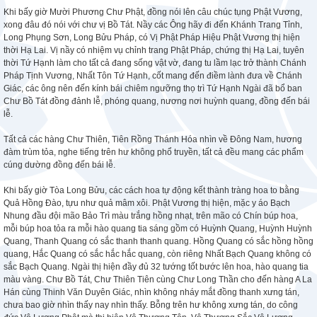
Khi bấy giờ Mười Phương Chư Phật, đồng nói lên câu chúc tụng Phật Vương,
xong đâu đó nói với chư vị Bồ Tát. Nầy các Ông hãy đi đến Khánh Trang Tỉnh,
Long Phụng Sơn, Long Bửu Pháp, có Vị Phật Pháp Hiệu Phật Vương thị hiện
thời Hạ Lai. Vị nầy có nhiệm vụ chỉnh trang Phật Pháp, chứng thị Hạ Lai, tuyên
thời Tứ Hạnh làm cho tất cả đang sống vật vờ, đang tu lầm lạc trở thành Chánh
Pháp Tịnh Vương, Nhất Tôn Tứ Hạnh, cốt mang đến điềm lành đưa về Chánh
Giác, các ông nên đến kính bái chiêm ngưỡng thọ trì Tứ Hạnh Ngài đã bổ ban
Chư Bồ Tát đồng đảnh lễ, phóng quang, nương nơi huỳnh quang, đồng đến bái
lễ.
Tất cả các hàng Chư Thiên, Tiên Rồng Thánh Hóa nhìn về Đông Nam, hương
đàm trùm tỏa, nghe tiếng trên hư không phổ truyền, tất cả đều mang các phẩm
cúng dường đồng đến bái lễ.
Khi bấy giờ Tòa Long Bửu, các cách hoa tự động kết thành tràng hoa to bằng
Quả Hồng Đào, tựu như quả mâm xôi. Phật Vương thị hiện, mặc y áo Bạch
Nhung đầu đội mão Bảo Trì màu trắng hồng nhạt, trên mão có Chín búp hoa,
mỗi búp hoa tỏa ra mỗi hào quang tia sáng gồm có Huỳnh Quang, Huỳnh Huỳnh
Quang, Thanh Quang có sắc thanh thanh quang. Hồng Quang có sắc hồng hồng
quang, Hắc Quang có sắc hắc hắc quang, còn riêng Nhất Bạch Quang không có
sắc Bạch Quang. Ngài thị hiện đầy đủ 32 tướng tốt bước lên hoa, hào quang tia
màu vàng. Chư Bồ Tát, Chư Thiên Tiên cùng Chư Long Thần cho đến hàng A La
Hán cùng Thinh Văn Duyên Giác, nhìn không nháy mắt đồng thanh xưng tán,
chưa bao giờ nhìn thấy nay nhìn thấy. Bỗng trên hư không xưng tán, do công