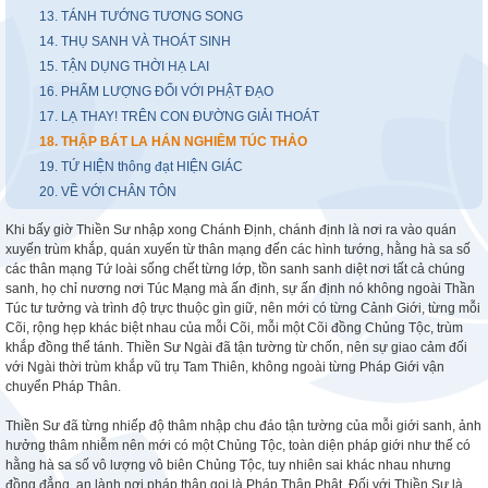
13. TÁNH TƯỚNG TƯƠNG SONG
14. THỤ SANH VÀ THOÁT SINH
15. TẬN DỤNG THỜI HẠ LAI
16. PHẨM LƯỢNG ĐỐI VỚI PHẬT ĐẠO
17. LẠ THAY! TRÊN CON ĐƯỜNG GIẢI THOÁT
18. THẬP BÁT LA HÁN NGHIÊM TÚC THẢO
19. TỨ HIỆN thông đạt HIỆN GIÁC
20. VỀ VỚI CHÂN TÔN
Khi bấy giờ Thiền Sư nhập xong Chánh Định, chánh định là nơi ra vào quán
xuyến trùm khắp, quán xuyến từ thân mạng đến các hình tướng, hằng hà sa số
các thân mạng Tứ loài sống chết từng lớp, tồn sanh sanh diệt nơi tất cả chúng
sanh, họ chỉ nương nơi Túc Mạng mà ấn định, sự ấn định nó không ngoài Thần
Túc tư tưởng và trình độ trực thuộc gìn giữ, nên mới có từng Cảnh Giới, từng mỗi
Cõi, rộng hẹp khác biệt nhau của mỗi Cõi, mỗi một Cõi đồng Chủng Tộc, trùm
khắp đồng thể tánh. Thiền Sư Ngài đã tận tường từ chốn, nên sự giao cảm đối
với Ngài thời trùm khắp vũ trụ Tam Thiên, không ngoài từng Pháp Giới vận
chuyển Pháp Thân.
Thiền Sư đã từng nhiếp độ thâm nhập chu đáo tận tường của mỗi giới sanh, ảnh
hưởng thâm nhiễm nên mới có một Chủng Tộc, toàn diện pháp giới như thế có
hằng hà sa số vô lượng vô biên Chủng Tộc, tuy nhiên sai khác nhau nhưng
đồng đẳng, an lành nơi pháp thân gọi là Pháp Thân Phật. Đối với Thiền Sư là