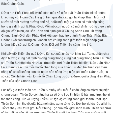
Bậc Chánh Giác.
Đứng nơi Phật Pháp bất ly thế gian giác để diễn giải Pháp Thân thì nó không
khác mấy với Hoàn Cầu thế giới trên quả địa cầu gọi là Pháp Thân. Mỗi một
Nước có một đường hướng chế độ, hoặc mỗi một gia đình có một nếp sống
trong gia đình gọi là Pháp Giới. Mỗi một con người có mỗi định hướng theo trình
độ giai cấp mình, do Bản Tánh chủ định gọi là Chúng Sanh Giới. Từ trong
Chúng Sanh Giới đến Pháp Giới kết nạp nhau trở thành Pháp Thân Phật. Bậc
Chánh Giác tận tường chu đáo từ nơi chúng sanh giới toàn diện pháp giới
không thiếu sót gọi là Chánh Giác. Đối với Thiền Sư cũng như thế.
Khi bấy giờ Thiền Sư quá tường tận sự xuất nhập nơi Như Lai Tạng, phân chia
định hướng cùng bất định hướng dung thông cùng bất dung thông Như Lai. Nên
chi Thiền Sư hộp hóa Như Lai, ứng hiện nơi Pháp Thân thị hiện, toàn thân Như
Lai Chánh Giác. Từ mỗi một lỗ chân lông của Thiền Sư đến bá thiên vạn triệu
hằng hà sa số không còn bờ ngăn nên đồng ứng hiện Bá Thiên Cảnh Giới, sa
số các Cõi thị hiện vẫn từ mỗi lỗ Chân Lông bước ra được gọi là Ứng Hiện Pháp
Thân của Bậc Chánh Giác.
Lúc bấy giờ toàn thân nơi Thiền Sư thảy đều mỗi lỗ chân lông có một vị thị hiện,
chung quanh Thiền Sư có hằng hà sa số ứng trực thị hiện lễ bái, ứng trực thọ trì
tán thán công đức vô lượng Thiền Sư, tận độ chúng sanh giai thành Phật Đạo.
Thiền Sư minh thuyết giải bày, nói năng xong từng lớp lớp thọ trì, lớp lớp ái kính.
Tất cả thảy đều thưa gởi. Mỗi Chủng Tộc của mỗi giới sanh mình. Thiền Sư cười
vỗ tay, tất cả đều vỗ tay xưng tán. Thiền Sư nói: Lạ thay! Trên con đường giải