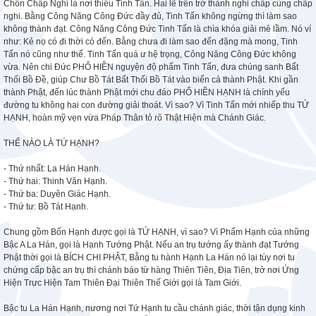
Chốn Chấp Nghi là nơi thiếu Tinh Tấn. Hai lẽ trên trở thành nghi chấp cùng chấp
nghi. Bằng Công Năng Công Đức đầy đủ, Tinh Tấn không ngừng thì làm sao
không thành đạt. Công Năng Công Đức Tinh Tấn là chìa khóa giải mê lầm. Nó ví
như: Kẻ nọ có đi thời có đến. Bằng chưa đi làm sao đến đặng mà mong, Tinh
Tấn nó cũng như thế. Tinh Tấn quá ư hệ trọng, Công Năng Công Đức không
vừa. Nên chi Đức PHỔ HIỀN nguyện độ phẩm Tinh Tấn, đưa chúng sanh Bất
Thối Bồ Đề, giúp Chư Bồ Tát Bất Thối Bồ Tát vào biển cả thành Phật. Khi gần
thành Phật, đến lúc thành Phật mới chu đáo PHỔ HIỀN HẠNH là chính yếu
đường tu không hai con đường giải thoát. Vì sao? Vì Tinh Tấn mới nhiếp thu TỨ
HẠNH, hoàn mỹ vẹn vừa Pháp Thân tỏ rõ Thật Hiện mà Chánh Giác.
THẾ NÀO LÀ TỨ HẠNH?
- Thứ nhất: La Hán Hạnh.
- Thứ hai: Thinh Văn Hạnh.
- Thứ ba: Duyên Giác Hạnh.
- Thứ tư: Bồ Tát Hạnh.
Chung gồm Bốn Hạnh được gọi là TỨ HẠNH, vì sao? Vì Phẩm Hạnh của những
Bậc A La Hán, gọi là Hạnh Tướng Phật. Nếu an trụ tướng ấy thành đạt Tướng
Phật thời gọi là BÍCH CHI PHẬT, Bằng tu hành Hạnh La Hán nó lại tùy nơi tu
chứng cấp bậc an trụ thì chánh báo từ hàng Thiên Tiên, Địa Tiên, trở nơi Ứng
Hiện Trực Hiện Tam Thiên Đại Thiên Thế Giới gọi là Tam Giới.
Bậc tu La Hán Hạnh, nương nơi Tứ Hạnh tu cầu chánh giác, thời tận dụng kinh