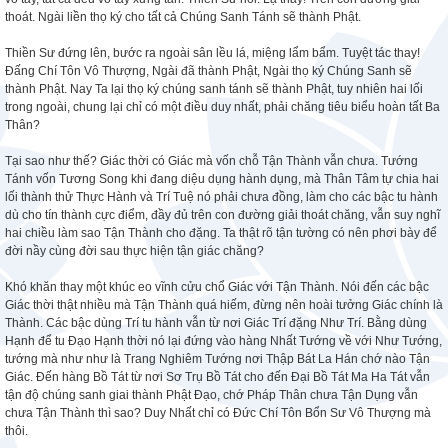
thoát. Ngài liền thọ ký cho tất cả Chúng Sanh Tánh sẽ thành Phật.
Thiền Sư đứng lên, bước ra ngoài sân lều lá, miệng lẩm bẩm. Tuyệt tác thay!
Đấng Chí Tôn Vô Thượng, Ngài đã thành Phật, Ngài thọ ký Chúng Sanh sẽ
thành Phật. Nay Ta lại thọ ký chúng sanh tánh sẽ thành Phật, tuy nhiên hai lối
trong ngoài, chung lại chỉ có một điều duy nhất, phải chăng tiêu biểu hoàn tất Ba
Thân?
Tại sao như thế? Giác thời có Giác mà vốn chỗ Tận Thành vẫn chưa. Tướng
Tánh vốn Tương Song khi đang diệu dụng hành dụng, mà Thân Tâm tự chia hai
lối thành thử Thực Hành và Trí Tuệ nó phải chưa đồng, làm cho các bậc tu hành
dù cho tín thành cực điểm, đầy đủ trên con đường giải thoát chăng, vẫn suy nghĩ
hai chiều làm sao Tận Thành cho đặng. Ta thật rõ tận tường có nên phơi bày để
đời nầy cùng đời sau thực hiện tận giác chăng?
Khó khăn thay một khúc eo vĩnh cửu chổ Giác với Tận Thành. Nói đến các bậc
Giác thời thật nhiều mà Tận Thành quá hiếm, đừng nên hoài tưởng Giác chính là
Thành. Các bậc dùng Trí tu hành vẫn từ nơi Giác Trí đặng Như Trí. Bằng dùng
Hạnh để tu Đạo Hạnh thời nó lại đứng vào hàng Nhất Tướng về với Như Tướng,
tướng mà như như là Trang Nghiêm Tướng nơi Thập Bát La Hán chớ nào Tận
Giác. Đến hàng Bồ Tát từ nơi Sơ Trụ Bồ Tát cho đến Đại Bồ Tát Ma Ha Tát vẫn
tận độ chúng sanh giai thành Phật Đạo, chớ Pháp Thân chưa Tận Dụng vẫn
chưa Tận Thành thì sao? Duy Nhất chỉ có Đức Chí Tôn Bổn Sư Vô Thượng mà
thôi.