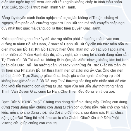
điển làm ngón tay chỉ, xem kinh cốt liễu nghĩa không chấp tự kinh thâu nhận
Trực Giác, gọi đó là thực hiện Thinh Văn Hạnh.
Bằng tùy duyên cảnh thuận nghịch mà trực giác không vì Thuận, chẳng vì
Nghịch, tâm phân đối chướng ngại nơi Tịnh Bất tịnh mà thối chuyển chấp nghi,
duy nhất trực giác mà đặng, gọi là thực hiện Duyên Giác Hạnh.
Khi ba phẩm hạnh trên đầy đủ, đương nhiên phát tâm dũng mãnh vào con
đường tu hành Bồ Tát Hạnh, vì sao? Vì Hạnh Bồ Tát tùy căn mà trực hiện bổn lai
diện mục nơi Bồ Tát. Khi Bồ Tát trực hiện Ứng Thân nơi Bồ Tát, Bồ Tát giả mê,
như nhiên có Phẩm Hạnh đầy đủ, có uy nghi, có những lời chánh đáng nằm sẵn
Tự Tánh của Bồ Tát xuất ra, không lệ thuộc giáo điều, nhưng không làm hại kinh
pháp của Đức Thế Tôn hướng dẫn. Vì sao? Vì những lời Trực Giác kia toàn lời
thị hiện chư Phật nay Bồ Tát thừa hành nên phát lời nói ấy. Các Ông chớ nên
phê phán lời Trực Giác, tự giác nói ra, hoặc giả chấp nghi mà dừng trụ thời
không bao giờ đến quả Bồ Đề, nay Ta vì thương các ông nên nhắc nhở để các
ông khỏi tổn thương con đường tu đạt. Ngài vừa nói đến đây thời trong hàng
Thinh Văn Duyên Giác cùng La Hán, Chư Thiên đều đứng lên thưa gởi:
Bạch Đức VƯƠNG PHẬT. Chúng con đang đi trên đường nầy. Chúng con đang
đứng trong đàng nầy, chúng con đang tu trên con đường nầy. Nếu chờ cho mãn
kiếp, nếu chờ cho đúng thời, nếu đợi cho đến lúc, chưa đặng gặp Phật, chưa
đặng gặp Đại Tăng thì mới làm sao tu cầu Chánh Giác? Xin chờ Đức Phật
Vương cứu giúp chúng con khai thị.