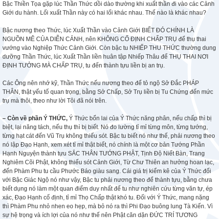
Bậc Thiền Tọa gặp lúc Thần Thức dồi dào thường khi xuất thần đi vào các Cảnh
Giới du hành. Lối xuất Thần này có hai lối khác nhau. Thế nào là khác nhau?
Bậc nương theo Thức, lúc Xuất Thần vào Cảnh Giới BIẾT ĐÓ CHÍNH LÀ
NGUỒN MÊ CỦA DIỄN CẢNH, nên KHÔNG CỐ ĐỊNH CHẤP TRỤ để thụ thai
vướng vào Nghiệp Thức Cảnh Giới. Còn bậc tu NHIẾP THU THỨC thường dung
dưỡng Thần Thức, lúc Xuất Thần liền huân tập Nhiếp Thâu để THỤ THAI NƠI
ĐỊNH TƯỞNG MÀ CHẤP TRỤ, tu đến thành tựu liền bị an trụ.
Các Ông nên nhớ kỹ, Thần Thức nếu nương theo để tỏ ngộ Sở Đắc PHÁP
THÂN, thật yếu tố quan trọng, bằng Sở Chấp, Sở Trụ liền bị Tu Chứng đến mức
trụ mà thôi, theo như lời Tôi đã nói trên.
– Còn về phần Ý THỨC,
Ý Thức bổn lai của Ý Thức năng phân, nếu chấp thì bị
biệt, lại năng tách, nếu thụ thì bị biết. Nó đo lường tỉ mỉ từng môn, từng tướng,
từng hạt cát đến Vũ Trụ không thiếu sót. Bậc tu biết nó như thế, phải nương theo
nó lập Đạo Hạnh, xem xét tỉ mỉ thật biết, nó chính là một cơ bản Tướng Phần
Hạnh Nguyện thành tựu SẮC THÂN TƯỚNG PHẬT, Tịnh Độ Niết Bàn, Trang
Nghiêm Cõi Phật, không thiếu sót Cảnh Giới, Từ Chư Thiên an hưởng hoan lạc,
đến Phàm Phu tu cầu Phước Báo giàu sang. Cái giá trị kiểm kê của Ý Thức đối
với Bậc Giác Ngộ nó như vậy, Bậc tu phải nương theo để thành tựu, bằng chưa
biết dụng nó làm một quan điểm duy nhất để tu như nghiên cứu từng văn tự, ép
xác, Đạo Hạnh cố định, tỉ mỉ Thọ Chấp thật khó tu. Đối với Ý Thức, mang nặng
thì Phàm Phu nhỏ nhen eo hẹp, mà bỏ nó ra thì Phi Đạo buông lung Tà Kiến. Vì
sự hệ trọng và ích lợi của nó như thế nên Phật căn dặn ĐỨC TRÍ TƯƠNG