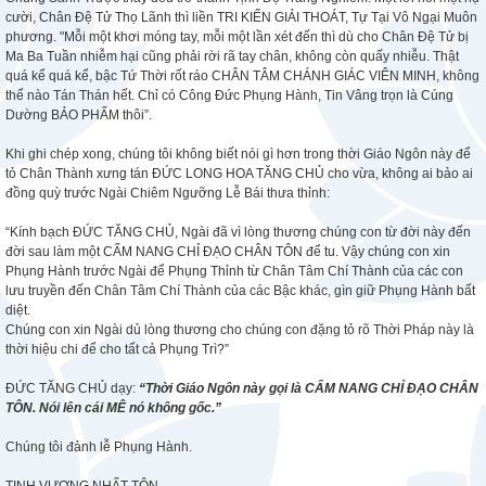
cười, Chân Đệ Tử Thọ Lãnh thì liền TRI KIẾN GIẢI THOÁT, Tự Tại Vô Ngại Muôn
phương. "Mỗi một khơi móng tay, mỗi một lần xét đến thì dù cho Chân Đệ Tử bị
Ma Ba Tuần nhiễm hại cũng phải rời rã tay chân, không còn quấy nhiễu. Thật
quá kể quá kể, bậc Tứ Thời rốt ráo CHÂN TÂM CHÁNH GIÁC VIÊN MINH, không
thể nào Tán Thán hết. Chỉ có Công Đức Phụng Hành, Tin Vâng trọn là Cúng
Dường BẢO PHẨM thôi”.
Khi ghi chép xong, chúng tôi không biết nói gì hơn trong thời Giáo Ngôn này để
tỏ Chân Thành xưng tán ĐỨC LONG HOA TĂNG CHỦ cho vừa, không ai bảo ai
đồng quỳ trước Ngài Chiêm Ngưỡng Lễ Bái thưa thỉnh:
“Kính bạch ĐỨC TĂNG CHỦ, Ngài đã vì lòng thương chúng con từ đời này đến
đời sau làm một CẨM NANG CHỈ ĐẠO CHÂN TÔN để tu. Vậy chúng con xin
Phụng Hành trước Ngài để Phụng Thỉnh từ Chân Tâm Chí Thành của các con
lưu truyền đến Chân Tâm Chí Thành của các Bậc khác, gìn giữ Phụng Hành bất
diệt.
Chúng con xin Ngài dủ lòng thương cho chúng con đặng tỏ rõ Thời Pháp này là
thời hiệu chi để cho tất cả Phụng Trì?”
ĐỨC TĂNG CHỦ dạy:
“Thời Giáo Ngôn này gọi là CẨM NANG CHỈ ĐẠO CHÂN
TÔN. Nói lên cái MÊ nó không gốc.”
Chúng tôi đảnh lễ Phụng Hành.