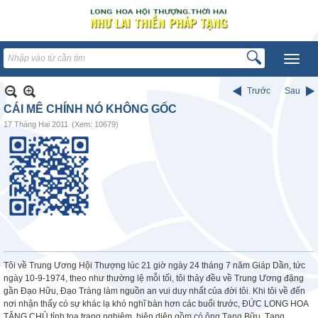
Trước
Sau
CÁI MÊ CHÍNH NÓ KHÔNG GỐC
17 Tháng Hai 2011
(Xem: 10679)
Tôi về Trung Ương Hội Thượng lúc 21 giờ ngày 24 tháng 7 năm Giáp Dần, tức
ngày 10-9-1974, theo như thường lệ mỗi tối, tôi thảy đều về Trung Ương đặng
gần Đạo Hữu, Đạo Tràng làm nguồn an vui duy nhất của đời tôi. Khi tôi về đến
nơi nhận thấy có sự khác lạ khó nghĩ bàn hơn các buổi trước, ĐỨC LONG HOA
TĂNG CHỦ tỉnh tọa trang nghiêm, hiện diện gồm có ông Tạng Bữu, Tạng