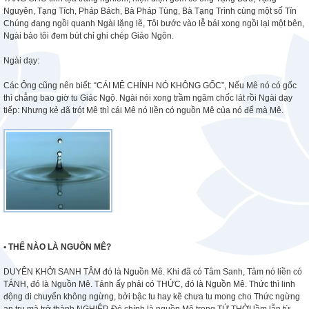
Nguyên, Tạng Tích, Pháp Bách, Bà Pháp Tùng, Bà Tạng Trình cùng một số Tín
Chúng đang ngồi quanh Ngài lặng lẽ, Tôi bước vào lễ bái xong ngồi lại một bên,
Ngài bảo tôi đem bút chỉ ghi chép Giáo Ngôn.
Ngài dạy:
Các Ông cũng nên biết: “CÁI MÊ CHÍNH NÓ KHÔNG GỐC”, Nếu Mê nó có gốc
thì chẳng bao giờ tu Giác Ngộ. Ngài nói xong trầm ngâm chốc lát rồi Ngài dạy
tiếp: Nhưng kẻ đã trót Mê thì cái Mê nó liền có nguồn Mê của nó để mà Mê.
• THẾ NÀO LÀ NGUỒN MÊ
?
DUYÊN KHỞI SANH TÂM đó là Nguồn Mê. Khi đã có Tâm Sanh, Tâm nó liền có
TÁNH, đó là Nguồn Mê. Tánh ấy phải có THỨC, đó là Nguồn Mê. Thức thì linh
động di chuyển không ngừng, bởi bậc tu hay kẽ chưa tu mong cho Thức ngừng