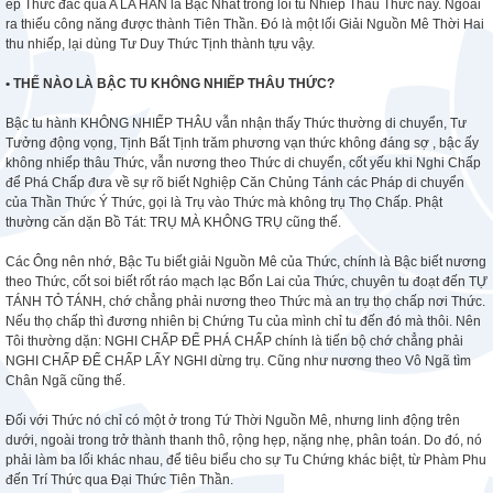
ép Thức đắc quả A LA HÁN là Bậc Nhất trong lối tu Nhiếp Thâu Thức nầy. Ngoài
ra thiếu công năng được thành Tiên Thần. Đó là một lối Giải Nguồn Mê Thời Hai
thu nhiếp, lại dùng Tư Duy Thức Tịnh thành tựu vậy.
• THẾ NÀO LÀ BẬC TU KHÔNG NHIẾP THÂU THỨC?
Bậc tu hành KHÔNG NHIẾP THÂU vẫn nhận thấy Thức thường di chuyển, Tư
Tưởng động vọng, Tịnh Bất Tịnh trăm phương vạn thức không đáng sợ , bậc ấy
không nhiếp thâu Thức, vẫn nương theo Thức di chuyển, cốt yếu khi Nghi Chấp
để Phá Chấp đưa về sự rõ biết Nghiệp Căn Chủng Tánh các Pháp di chuyển
của Thần Thức Ý Thức, gọi là Trụ vào Thức mà không trụ Thọ Chấp. Phật
thường căn dặn Bồ Tát: TRỤ MÀ KHÔNG TRỤ cũng thế.
Các Ông nên nhớ, Bậc Tu biết giải Nguồn Mê của Thức, chính là Bậc biết nương
theo Thức, cốt soi biết rốt ráo mạch lạc Bổn Lai của Thức, chuyên tu đoạt đến TỰ
TÁNH TỎ TÁNH, chớ chẳng phải nương theo Thức mà an trụ thọ chấp nơi Thức.
Nếu thọ chấp thì đương nhiên bị Chứng Tu của mình chỉ tu đến đó mà thôi. Nên
Tôi thường dặn: NGHI CHẤP ĐỂ PHÁ CHẤP chính là tiến bộ chớ chẳng phải
NGHI CHẤP ĐỂ CHẤP LẤY NGHI dừng trụ. Cũng như nương theo Vô Ngã tìm
Chân Ngã cũng thế.
Đối với Thức nó chỉ có một ở trong Tứ Thời Nguồn Mê, nhưng linh động trên
dưới, ngoài trong trở thành thanh thô, rộng hẹp, nặng nhẹ, phân toán. Do đó, nó
phải làm ba lối khác nhau, để tiêu biểu cho sự Tu Chứng khác biệt, từ Phàm Phu
đến Trí Thức qua Đại Thức Tiên Thần.