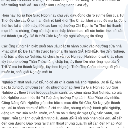
an trụ mà trở thành NGHIỆP. Đó chính là nguồn Mê trong TỨ THỜI lầm lẫn từ
trên xuống dưới để Thọ Chấp làm Chúng Sanh Giới vậy.
Hôm nay Tôi ra thời Giáo Ngôn này chủ yếu dạy, đồng chỉ rõ sự mê lầm của Tứ
Thời để cho các Ông nhận định rõ biết khỏi Thọ Chấp, khỏi an trụ để mà tu, đồng
thời lưu lại cho đời nầy, đời sau làm một hướng Chỉ Đạo, tu Tứ Thời trở thành
mục tiêu tu chứng, từng cấp bậc cao, thấp khác nhau, rốt ráo hoặc chưa rốt ráo
mà thành tựu vậy. Đó là thời Giáo Ngôn tùy nghi xử dụng tín dùng.
Các Ông cũng nên biết: Buổi ban đầu bậc tu hành bước vào ngưỡng cửa nhà
Phật, phát Bồ Đề Tâm thì trước tiên phải thi hành GIẢI NGHIỆP, Nói đến Nghiệp,
mỗi bậc tu đều có Nghiệp, kẻ chưa tu vẫn có Nghiệp, Nghiệp nó sai khác nhau
tùy theo tư tưởng Thần Thức năng chấp trụ, tùy theo lớn nhỏ rộng hẹp của Ý
THỨC mà trở thành Nghiệp, tùy theo Nghiệp Thức Thọ Chấp, nhưng cốt yếu
muốn tu, phải giải Nghiệp mới tu.
Nghiệp thì thật nhiều vô kể, nó có đủ khía cạnh mà Thọ Nghiệp. Do lẽ ấy, nên
bậc tu dùng đủ phương tiện, đủ phương pháp, tiêu trừ Giải Nghiệp. Sự Giải
Nghiệp tùy theo trí tuệ lướt qua hoàn cảnh, tạo công năng Giải Nghiệp, cứ giải
bớt Nghiệp bao nhiêu thì Trí Tuệ tăng trưởng Thọ Lãnh Bảo Pháp bấy nhiêu.
Công Năng Giải Nghiệp giúp cho bậc tu mau đến Sở Cầu, Sở Nguyện thành
tựu, dù tu hành chưa có kết quả chi cho lắm, nhưng có thật hành giải Nghiệp,
đặng Phước Báo Nhân Thiên, khỏi sa ba đường ác Ngạ Qủy, Súc Sanh, Địa
Ngục. Nếu tu hành quyết tâm trừ giải, đánh đổi lề lối nhỏ nhen của đời, để tiến
đến con đường Đạo rộng rãi thanh thoát chứng quả, thì rất cần đến Pháp Môn