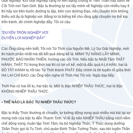
Giải Nghiệp. Khi Giãi Nghiệp rạng rỡ liền đặng chứng tri Tiên Thần hay sanh về
Cõi Trời nơi Tam Giới. Bậc tu thường tự soi lấy mình về Nghiệp còn nhiều hay ít
thì hãy soi trên bước đường tu tập, trên con đường Đạo, nếu Duyên tròn không
thiếu sót ấy là Nghiệp vơi. Bằng lơ là biếng trể cho rằng gặp chuyện nọ thế kia
trốn tránh, đó chính Nghiệp đầy. Tôi có câu:
“DUYÊN TRÒN NGHIỆP VƠI
DUYÊN LƠI NGHIỆP ĐẦY”
Các Ông cũng nên biết, Tôi nói Tứ Thời của Nguồn Mê, Lý Sự Giải Nghiệp, mới
thi hành phần nhất mà đã kết quả đáng kể là: MÌNH TỰ NÂNG LẤY MÌNH,
PHƯỚC BÁO NHÂN THIÊN, hưởng các cõi Trời. Nếu bậc tu Nhất Tâm THẬT
HÀNH, THẬT TU trong thời hai thì có lợi vô kể, một là đắc quả A LA HÁN, hai là
BỒ TÁT HẠNH tu rốt ráo Tứ Thời thành PHẬT. Đây chính là lời tuyên rõ giữa thời
HẠ LAI CHỈ ĐẠO, các Ông nên nghe rõ Thời Hai Tôi nói. Ngài dạy tiếp:
Thời Hai có hai lối tu, hai bậc tu. Một là Bậc NHIẾP THÂU THỨC, hai là Bậc
KHÔNG NHIẾP THÂU THỨC.
• THẾ NÀO LÀ BẬC TU NHIẾP THÂU THỨC?
Bậc tu thấy Thức thường di chuyển, tư tưởng động vọng quá nhiều mà trái lại sự
mong mỏi của bậc tu đến Thanh Tịnh. Vì lẽ ấy nên NHIẾP THÂU bằng cách kềm
chế động vọng, huân tập Tịnh Tâm, lìa bỏ Nghiệp Thức, Ý Thức dung dưỡng
Thần Thức gọi là Tu Tịnh, chủ quán Định Thần Tưởng Thức, sau khi luyện Thần