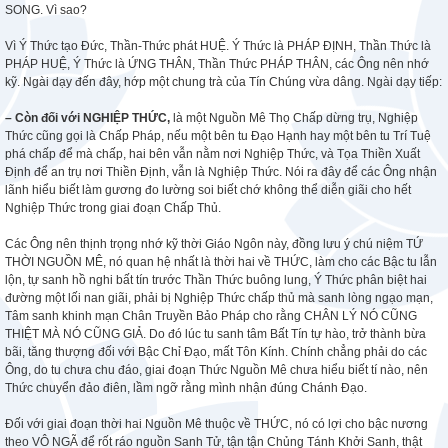
SONG. Vì sao?
Vì Ý Thức tạo Đức, Thần-Thức phát HUỆ. Ý Thức là PHÁP ĐỊNH, Thần Thức là
PHÁP HUỆ, Ý Thức là ỨNG THÂN, Thần Thức PHÁP THÂN, các Ông nên nhớ
kỹ. Ngài dạy đến đây, hớp một chung trà của Tín Chúng vừa dâng. Ngài dạy tiếp:
– Còn đối với NGHIỆP THỨC,
là một Nguồn Mê Thọ Chấp dừng trụ, Nghiệp
Thức cũng gọi là Chấp Pháp, nếu một bên tu Đạo Hạnh hay một bên tu Trí Tuệ
phá chấp để mà chấp, hai bên vẫn nằm nơi Nghiệp Thức, và Tọa Thiền Xuất
Định để an trụ nơi Thiền Định, vẫn là Nghiệp Thức. Nói ra đây để các Ông nhận
lãnh hiểu biết làm gương đo lường soi biết chớ không thể diễn giãi cho hết
Nghiệp Thức trong giai đoạn Chấp Thủ.
Các Ông nên thịnh trọng nhớ kỹ thời Giáo Ngôn này, đồng lưu ý chú niệm TỨ
THỜI NGUỒN MÊ, nó quan hệ nhất là thời hai về THỨC, làm cho các Bậc tu lẫn
lộn, tự sanh hồ nghi bất tín trước Thần Thức buông lung, Ý Thức phân biệt hai
đường một lối nan giãi, phải bị Nghiệp Thức chấp thủ mà sanh lòng ngạo mạn,
Tâm sanh khinh mạn Chân Truyền Bảo Pháp cho rằng CHÂN LÝ NÓ CŨNG
THIỆT MÀ NÓ CŨNG GIẢ. Do đó lúc tu sanh tâm Bất Tín tự hào, trở thành bừa
bãi, tăng thượng đối với Bậc Chỉ Đạo, mất Tôn Kính. Chính chẳng phải do các
Ông, do tu chưa chu đáo, giai đoạn Thức Nguồn Mê chưa hiểu biết tí nào, nên
Thức chuyển đảo điên, lầm ngỡ rằng mình nhận đúng Chánh Đạo.
Đối với giai đoạn thời hai Nguồn Mê thuộc về THỨC, nó có lợi cho bậc nương
theo VÔ NGÃ để rốt ráo nguồn Sanh Tử, tận tận Chủng Tánh Khởi Sanh, thật