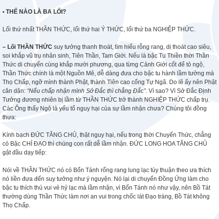
• THẾ NÀO LÀ BA LỐI
?
Lối thứ nhất THẦN THỨC, lối thứ hai Ý THỨC, lối thứ ba NGHIỆP THỨC.
– Lối THẦN THỨC
suy tưởng thanh thoát, tìm hiểu rỗng rang, dị thoát cao siêu,
soi khắp vũ trụ nhân sinh, Tiên Thần, Tam Giới. Nếu là bậc Tu Thiền thời Thần
Thức di chuyển cùng khắp mười phương, qua từng Cảnh Giới cốt để tỏ ngộ,
Thần Thức chính là một Nguồn Mê, dễ dàng đưa cho bậc tu hành lầm tưởng mà
Thọ Chấp, ngỡ mình thành Phật, thành Tiên cao cống Tự Ngã. Do lẽ ấy nên Phật
căn dặn:
“Nếu chấp nhận mình Sở Đắc thì chẳng Đắc”
. Vì sao? Vì Sở Đắc Định
Tưởng đương nhiên bị lầm từ THẦN THỨC trở thành NGHIỆP THỨC chấp trụ.
Các Ông thấy Ngộ là yếu tố nguy hại của sự lầm nhận chưa? Chúng tôi đồng
thưa:
Kính bạch ĐỨC TĂNG CHỦ, thật nguy hại, nếu trong thời Chuyển Thức, chẳng
có Bậc CHỈ ĐẠO thì chúng con rất dễ lầm nhận. ĐỨC LONG HOA TĂNG CHỦ
gật đầu dạy tiếp:
Nói về THẦN THỨC nó có Bổn Tánh rổng rang lung lạc tùy thuận theo ưa thích
nó liền đưa đến suy tưởng như ý nguyện. Nó lại di chuyển Đồng Ứng làm cho
bậc tu thích thú vui vẻ hỷ lạc mà lầm nhận, vì Bổn Tánh nó như vậy, nên Bồ Tát
thường dùng Thần Thức làm nơi an vui trong chốc lát Đạo tràng, Bồ Tát không
Thọ Chấp.