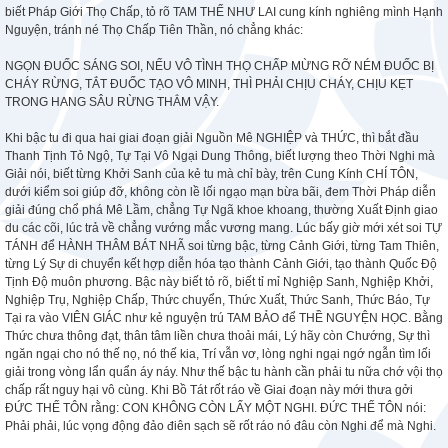
biết Pháp Giới Thọ Chấp, tỏ rõ TAM THẾ NHƯ LAI cung kính nghiêng mình Hạnh
Nguyện, tránh né Thọ Chấp Tiên Thần, nó chẳng khác:
NGỌN ĐUỐC SÁNG SOI, NẾU VÔ TÌNH THỌ CHẤP MỪNG RỠ NÉM ĐUỐC BỊ
CHÁY RỪNG, TẮT ĐUỐC TẠO VÔ MINH, THÌ PHẢI CHỊU CHÁY, CHỊU KẸT
TRONG HANG SÂU RỪNG THẲM VẬY.
Khi bậc tu đi qua hai giai đoạn giải Nguồn Mê NGHIỆP và THỨC, thì bắt đầu
Thanh Tịnh Tỏ Ngộ, Tự Tại Vô Ngại Dung Thông, biết lượng theo Thời Nghi mà
Giải nói, biết từng Khởi Sanh của kẻ tu mà chỉ bày, trên Cung Kính CHÍ TÔN,
dưới kiểm soi giúp đỡ, không còn lề lối ngạo mạn bừa bãi, đem Thời Pháp diễn
giải đúng chổ phá Mê Lầm, chẳng Tự Ngã khoe khoang, thường Xuất Định giao
du các cõi, lúc trả về chẳng vướng mắc vương mang. Lúc bấy giờ mới xét soi TỰ
TÁNH để HÀNH THÂM BÁT NHÃ soi từng bậc, từng Cảnh Giới, từng Tam Thiên,
từng Lý Sự di chuyển kết hợp diễn hóa tạo thành Cảnh Giới, tạo thành Quốc Độ
Tịnh Độ muôn phương. Bậc này biết tỏ rõ, biết tỉ mỉ Nghiệp Sanh, Nghiệp Khởi,
Nghiệp Trụ, Nghiệp Chấp, Thức chuyển, Thức Xuất, Thức Sanh, Thức Báo, Tự
Tại ra vào VIÊN GIÁC như kẻ nguyện trú TAM BẢO để THỀ NGUYỆN HỌC. Bằng
Thức chưa thông đạt, thân tâm liền chưa thoải mái, Lý hãy còn Chướng, Sự thì
ngăn ngại cho nó thế nọ, nó thế kia, Trí vẫn vơ, lòng nghi ngại ngớ ngẫn tìm lối
giải trong vòng lẩn quẩn áy náy. Như thế bậc tu hành cần phải tu nữa chớ vội thọ
chấp rất nguy hại vô cùng. Khi Bồ Tát rốt ráo về Giai đoạn này mới thưa gởi
ĐỨC THẾ TÔN rằng: CON KHÔNG CÒN LẤY MỘT NGHI. ĐỨC THẾ TÔN nói:
Phải phải, lúc vọng động đảo điên sạch sẽ rốt ráo nó đâu còn Nghi để mà Nghi.