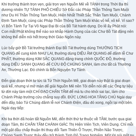
Khi trưởng thành trọn vẹn, giải trọn vẹn Nguồn Mê về TÁNH trong Thời Ba thì
đương nhiên TỰ TÁNH PHỔ CHIẾU Sở Đắc các Pháp Thần Thông Tam Muội
như Du Hí Thần Thông Tam Muội, Hiện Nhất Thiết Sắc Thân Tam Muội, Chánh
Định Tam Muội, cùng các Pháp Thần Thông Tam Muội khác vô kể, vô kể. Vì sao?
Vì Bổn Tánh Tự Tại Vô Ngại Đại Bi của Bồ Tát hành dụng. Do lẽ ấy Phật nói:
Con mắt Phật không thể nào soi khắp Hành Dụng của các Chư Bồ Tát đặng nên
không thể diễn nói hết trong thời Giáo Ngôn này.
Lúc bấy giờ Bồ Tát trưởng thành Đại Bồ Tát thường dùng THƯỜNG TỊCH
QUANG để cung kính NHƯ LAI, thường dùng DIỆU ÂM QUANG để đãnh lễ Chư
PHẬT, thường dùng KIM SẮC QUANG đặng trang chỉnh QUỐC ĐỘ, thường
dùng DIỆU SANH QUANG để CỨU ĐỘ CHÚNG SANH, làm cho tất cả Thường
An, Thường Lạc. Đó chính là Bổn Nguyện Tự Tánh.
Đến giai đoạn thời tư tức là Tứ Thời Nguồn Mê, giai đoạn này thật là giai đoạn
quá kể, nhưng vì mở màn để giải Nguồn Mê nên Tôi diễn nói để các Ông tự liệu
từ đời này làm một CHỈ ĐẠO CHÂN TÂM để mà tu cho khỏi sai lạc, làm cho
Chánh Pháp trường cửu chẳng suy đồi. ĐỨC LONG HOA TĂNG CHỦ Ngài dạy
đến đây, bảo Tứ Chúng đãnh lễ nơi Chánh Điện, đâu đó xong, ngồi lại một bên.
Ngài dạy tiếp:
Khi ba thời đã hoàn tất Nguồn Mê, đến thời thứ tư thuộc về TÂM, bước qua giai
đoạn Tâm, thì CHÂN TÂM CHÁNH GIÁC Thị Hiện Viên Tịch, Viên Dung. Chỉ mỗi
một gật đầu chấp thuận thì thay đổi Tam Thiên Ô Trược, Phiền Não Trược,
Chúng Sanh Trược thảy đều trở thành Tịnh Độ Trang Nghiêm. Một lời nói một nụ