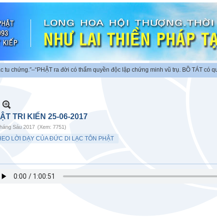
chứng.″
–“PHẬT ra đời có thẩm quyền độc lập chứng minh vũ trụ. BỒ TÁT có quyền
ẬT TRI KIẾN 25-06-2017
háng Sáu 2017
(Xem: 7751)
HEO LỜI DẠY CỦA ĐỨC DI LẠC TÔN PHẬT