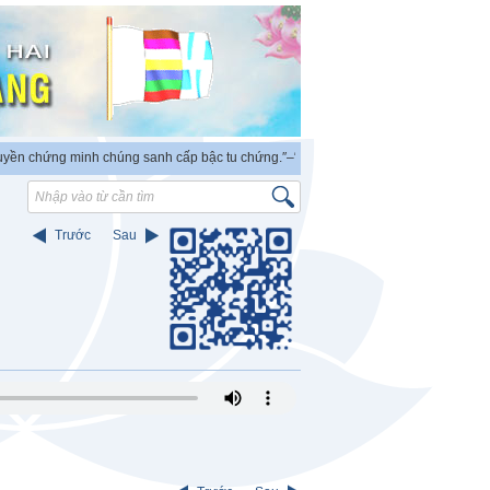
 chứng minh chúng sanh cấp bậc tu chứng.″
–“PHẬT ra đời có thẩm quyền độc lập 
Trước
Sau