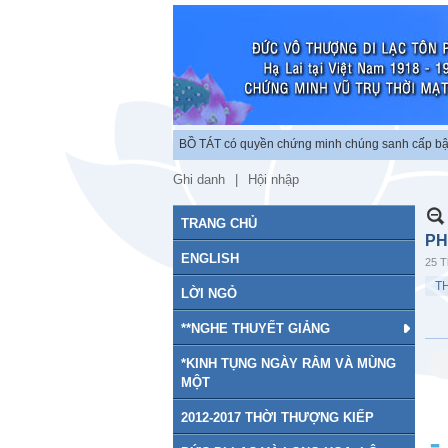
 độc lập chứng minh vũ trụ. BỒ TÁT có quyền chứng minh chúng sanh cấp bậc tu 
Ghi danh
Hội nhập
TRANG CHỦ
PH
ENGLISH
25 T
T
LỜI NGỎ
**NGHE THUYẾT GIẢNG
*KINH TỤNG NGÀY RẰM VÀ MÙNG
MỘT
2012-2017 THỜI THƯỢNG KIẾP