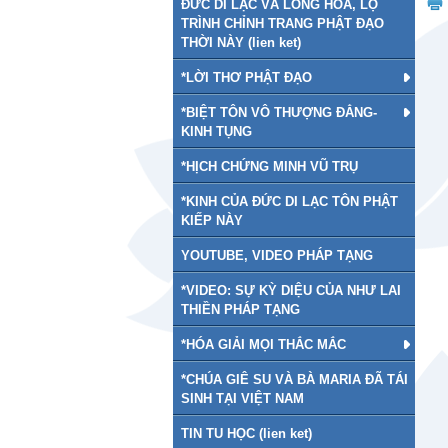
ĐỨC DI LẠC VÀ LONG HOA, LỘ
TRÌNH CHỈNH TRANG PHẬT ĐẠO
THỜI NÀY (lien ket)
*LỜI THƠ PHẬT ĐẠO
*BIỆT TÔN VÔ THƯỢNG ĐẲNG-
KINH TỤNG
*HỊCH CHỨNG MINH VŨ TRỤ
*KINH CỦA ĐỨC DI LẠC TÔN PHẬT
KIẾP NÀY
YOUTUBE, VIDEO PHÁP TẠNG
*VIDEO: SỰ KỲ DIỆU CỦA NHƯ LAI
THIỀN PHÁP TẠNG
*HÓA GIẢI MỌI THẮC MẮC
*CHÚA GIÊ SU VÀ BÀ MARIA ĐÃ TÁI
SINH TẠI VIỆT NAM
TIN TU HỌC (lien ket)