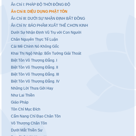
Ấn Chỉ I: PHÁP ĐỘ THỜI ĐÔNG ĐỘ
Ấn Chỉ II: DIỆU DỤNG PHẬT TÔN
Ấn Chỉ III: DƯỚI SỰ NHẬN ĐỊNH BẤT ĐỒNG
Ấn Chỉ IV: BẢO PHẨM XUẤT THẾ CHƠN KINH
Dưới Sự Nhận Định Vũ Trụ với Con Người
Chân Nguyên Thực Tế Luận
Cái Mê Chính Nó Không Gốc
Khai Thị Ngộ Nhập: Bốn Tướng Giải Thoát
Biệt Tôn Vô Thượng Đẳng. I
Biệt Tôn Vô Thượng Đẳng. II
Biệt Tôn Vô Thượng Đẳng. III
Biệt Tôn Vô Thượng Đẳng. IV
Những Lời Thưa Gởi Hay
Như Lai Thiền
Giáo Pháp
Tôn Chỉ Mục Đích
Cẩm Nang Chỉ Đạo Chân Tôn
Vô Thượng Chân Tôn
Dưới Mắt Thiền Sư