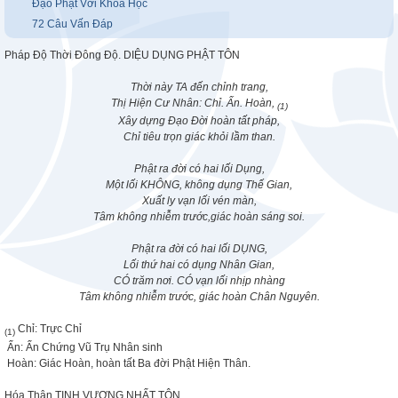
Đạo Phật Với Khoa Học
72 Câu Vấn Đáp
Pháp Độ Thời Đông Độ. DIỆU DỤNG PHẬT TÔN
Thời này TA đến chỉnh trang,
Thị Hiện Cư Nhân: Chỉ. Ấn. Hoàn,
(1)
Xây dựng Đạo Đời hoàn tất pháp,
Chỉ tiêu trọn giác khỏi lầm than.
Phật ra đời có hai lối Dụng,
Một lối KHÔNG, không dụng Thế Gian,
Xuất ly vạn lối vén màn,
Tâm không nhiễm trước,giác hoàn sáng soi.
Phật ra đời có hai lối DỤNG,
Lối thứ hai có dụng Nhân Gian,
CÓ trăm nơi. CÓ vạn lối nhịp nhàng
Tâm không nhiễm trước, giác hoàn Chân Nguyên.
Chỉ: Trực Chỉ
(1)
Ấn: Ấn Chứng Vũ Trụ Nhân sinh
Hoàn: Giác Hoàn, hoàn tất Ba đời Phật Hiện Thân.
Hóa Thân TỊNH VƯƠNG NHẤT TÔN