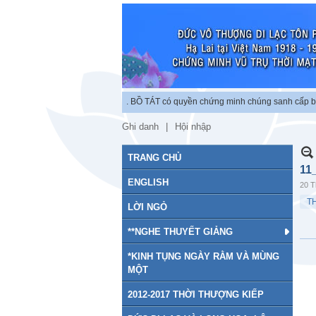
n độc lập chứng minh vũ trụ. BỒ TÁT có quyền chứng minh chúng sanh cấp bậc tu
Ghi danh
Hội nhập
TRANG CHỦ
11
ENGLISH
20 T
T
LỜI NGỎ
**NGHE THUYẾT GIẢNG
*KINH TỤNG NGÀY RẰM VÀ MÙNG
MỘT
2012-2017 THỜI THƯỢNG KIẾP