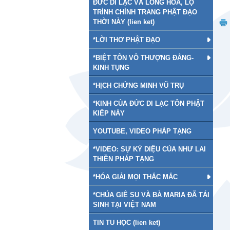
ĐỨC DI LẠC VÀ LONG HOA, LỘ
TRÌNH CHỈNH TRANG PHẬT ĐẠO
THỜI NÀY (lien ket)
*LỜI THƠ PHẬT ĐẠO
*BIỆT TÔN VÔ THƯỢNG ĐẲNG-
KINH TỤNG
*HỊCH CHỨNG MINH VŨ TRỤ
*KINH CỦA ĐỨC DI LẠC TÔN PHẬT
KIẾP NÀY
YOUTUBE, VIDEO PHÁP TẠNG
*VIDEO: SỰ KỲ DIỆU CỦA NHƯ LAI
THIỀN PHÁP TẠNG
*HÓA GIẢI MỌI THẮC MẮC
*CHÚA GIÊ SU VÀ BÀ MARIA ĐÃ TÁI
SINH TẠI VIỆT NAM
TIN TU HỌC (lien ket)