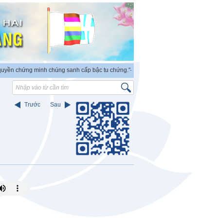
n chứng minh chúng sanh cấp bậc tu chứng.″
–“PHẬT ra đời có thẩm quyền độc lập
Trước
Sau