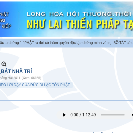
 chứng.″
–“PHẬT ra đời có thẩm quyền độc lập chứng minh vũ trụ. BỒ TÁT có quyề
_BÁT NHÃ TRÍ
háng Hai 2011
(Xem: 66155)
HEO LỜI DẠY CỦA ĐỨC DI LẠC TÔN PHẬT