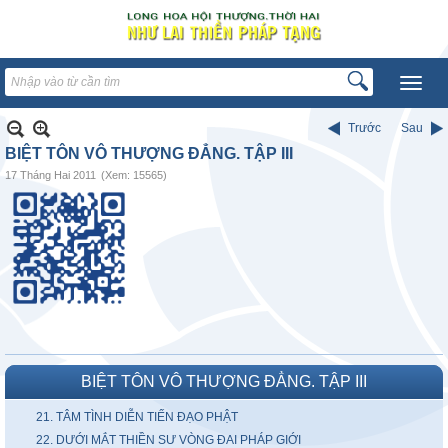
Trước
Sau
BIỆT TÔN VÔ THƯỢNG ĐẲNG. TẬP III
17 Tháng Hai 2011
(Xem: 15565)
BIỆT TÔN VÔ THƯỢNG ĐẲNG. TẬP III
21. TÂM TÌNH DIỄN TIẾN ĐẠO PHẬT
22. DƯỚI MẮT THIỀN SƯ VÒNG ĐAI PHÁP GIỚI