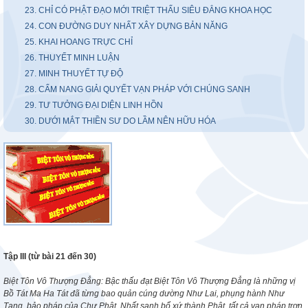
23. CHỈ CÓ PHẬT ĐẠO MỚI TRIỆT THẤU SIÊU ĐẲNG KHOA HỌC
24. CON ĐƯỜNG DUY NHẤT XÂY DỰNG BẢN NĂNG
25. KHAI HOANG TRỰC CHỈ
26. THUYẾT MINH LUẬN
27. MINH THUYẾT TỰ ĐỘ
28. CẨM NANG GIẢI QUYẾT VẠN PHÁP VỚI CHÚNG SANH
29. TƯ TƯỞNG ĐẠI DIỆN LINH HỒN
30. DƯỚI MẮT THIỀN SƯ DO LẦM NÊN HỮU HÓA
Tập III
(từ bài
21 đến 30)
Biệt Tôn Vô Thượng Đẳng: Bậc thấu đạt Biệt Tôn Vô Thượng Đẳng là những vị
Bồ Tát Ma Ha Tát đã từng bao quản cúng dường Như Lai, phụng hành Như
Tạng, bảo pháp của Chư Phật. Nhất sanh bổ xứ thành Phật, tất cả vạn pháp trơn