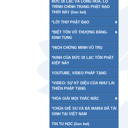
ĐỨC DI LẠC VÀ LONG HOA, LỘ
TRÌNH CHỈNH TRANG PHẬT ĐẠO
THỜI NÀY (lien ket)
*LỜI THƠ PHẬT ĐẠO
*BIỆT TÔN VÔ THƯỢNG ĐẲNG-
KINH TỤNG
*HỊCH CHỨNG MINH VŨ TRỤ
*KINH CỦA ĐỨC DI LẠC TÔN PHẬT
KIẾP NÀY
YOUTUBE, VIDEO PHÁP TẠNG
*VIDEO: SỰ KỲ DIỆU CỦA NHƯ LAI
THIỀN PHÁP TẠNG
*HÓA GIẢI MỌI THẮC MẮC
*CHÚA GIÊ SU VÀ BÀ MARIA ĐÃ TÁI
SINH TẠI VIỆT NAM
TIN TU HỌC (lien ket)