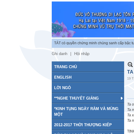
c lập chứng minh vũ trụ. BỒ TÁT có quyền chứng minh chúng sanh cấp bậc tu chứ
Ghi danh
Hội nhập
TRANG CHỦ
TA
ENGLISH
19 T
LỜI NGỎ
**NGHE THUYẾT GIẢNG
Ta o
*KINH TỤNG NGÀY RẰM VÀ MÙNG
Ta m
MỘT
Ta x
Ta n
2012-2017 THỜI THƯỢNG KIẾP
TỊN