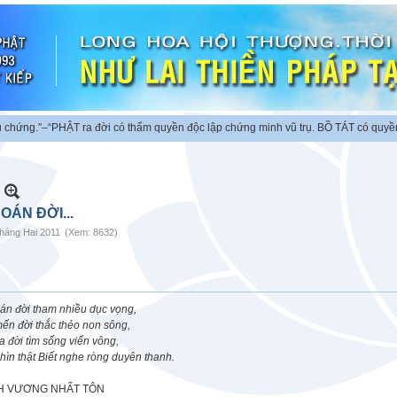
ng.″
–“PHẬT ra đời có thẩm quyền độc lập chứng minh vũ trụ. BỒ TÁT có quyền ch
 OÁN ĐỜI...
háng Hai 2011
(Xem: 8632)
án đời tham nhiều dục vọng,
ến đời thắc thẻo non sông,
a đời tìm sống viển vông,
hìn thật Biết nghe ròng duyên thanh.
H VƯƠNG NHẤT TÔN