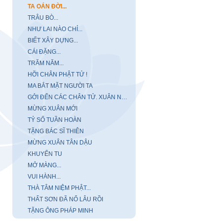
TA OÁN ĐỜI...
TRÂU BÒ...
NHƯ LAI NÀO CHỈ...
BIẾT XÂY DỰNG...
CÁI ĐẶNG...
TRĂM NĂM...
HỠI CHÂN PHẬT TỬ !
MA BẮT MẶT NGƯỜI TA
GỞI ĐẾN CÁC CHÂN TỬ. XUÂN NĂM MẬU THÂN
MỪNG XUÂN MỚI
TỶ SỐ TUẦN HOÀN
TẶNG BÁC SĨ THIÊN
MỪNG XUÂN TÂN DẬU
KHUYẾN TU
MỞ MÀNG...
VUI HÀNH...
THÀ TÂM NIỆM PHẬT...
THẤT SƠN ĐÃ NỔ LÂU RỒI
TẶNG ÔNG PHÁP MINH