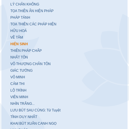
LÝ CHÂN KHÔNG
TỌA THIỀN ẨN HIỆN PHÁP
PHÁP TÁNH
TOẠ THIỀN CÁC PHÁP HIỆN
HỮU HOÁ
VỀ TÂM
HIỆN SINH
THIỀN PHÁP CHẤP
NHẤT TÔN
VÔ THƯỢNG CHÂN TÔN
GIÁC TƯỚNG
VÔ MINH
CẢM THI
LỘ TRÌNH
VIÊN MINH
NHÌN TRĂNG...
LƯU BÚT SAU CÙNG: Tứ Tuyệt
TÌNH DUY NHẤT
KHAI BÚT XUÂN CANH NGỌ