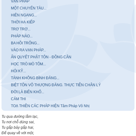
VẠN PHÁP
MỘT CHUYẾN TÀU...
HIÊN NGANG...
THỜI HẠ KIẾP
TRƠ TRƠ...
PHÁP NÀO...
BA HỒI TRỐNG...
VÀO RA VẠN PHÁP...
ẤN QUYẾT PHẬT TÔN - ĐỒNG CÂN
HỌC TRÒ MÒ TÔM...
HỎI KỸ...
TÁNH KHÔNG BÌNH ĐẲNG...
BIỆT TÔN VÔ THƯỢNG ĐẲNG. THỰC TIỄN CHÂN LÝ
ĐỜI LÀ BIỂN KHỔ...
CẢM THI
TOẠ THIỀN CÁC PHÁP HIỆN Tâm Pháp Vô Nhị
Tu qua đường lầm lạc,
Tu nơi chỗ đúng sai,
Tu gấp bảy gấp hai,
Để quay về với một,