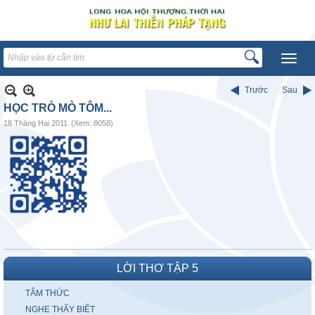
Trước
Sau
HỌC TRÒ MÒ TÔM...
18 Tháng Hai 2011
(Xem: 8058)
LỜI THƠ TẬP 5
TÂM THỨC
NGHE THẤY BIẾT