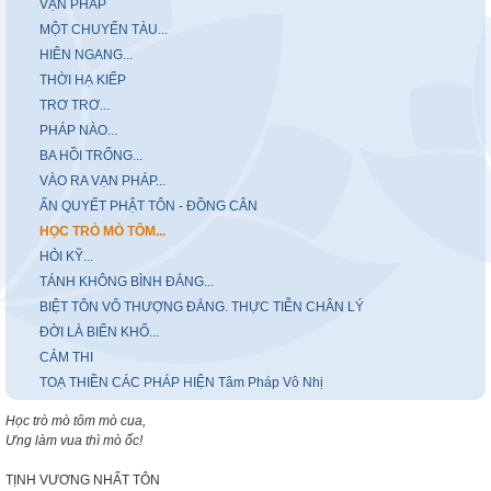
VẠN PHÁP
MỘT CHUYẾN TÀU...
HIÊN NGANG...
THỜI HẠ KIẾP
TRƠ TRƠ...
PHÁP NÀO...
BA HỒI TRỐNG...
VÀO RA VẠN PHÁP...
ẤN QUYẾT PHẬT TÔN - ĐỒNG CÂN
HỌC TRÒ MÒ TÔM...
HỎI KỸ...
TÁNH KHÔNG BÌNH ĐẲNG...
BIỆT TÔN VÔ THƯỢNG ĐẲNG. THỰC TIỄN CHÂN LÝ
ĐỜI LÀ BIỂN KHỔ...
CẢM THI
TOẠ THIỀN CÁC PHÁP HIỆN Tâm Pháp Vô Nhị
Học trò mò tôm mò cua,
Ưng làm vua thì mò ốc!
TỊNH VƯƠNG NHẤT TÔN