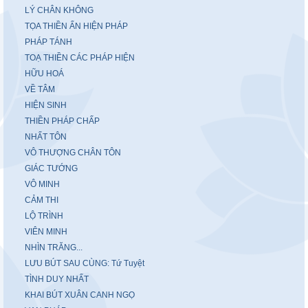
LÝ CHÂN KHÔNG
TỌA THIỀN ẨN HIỆN PHÁP
PHÁP TÁNH
TOẠ THIỀN CÁC PHÁP HIỆN
HỮU HOÁ
VỀ TÂM
HIỆN SINH
THIỀN PHÁP CHẤP
NHẤT TÔN
VÔ THƯỢNG CHÂN TÔN
GIÁC TƯỚNG
VÔ MINH
CẢM THI
LỘ TRÌNH
VIÊN MINH
NHÌN TRĂNG...
LƯU BÚT SAU CÙNG: Tứ Tuyệt
TÌNH DUY NHẤT
KHAI BÚT XUÂN CANH NGỌ