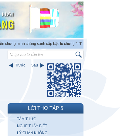
ứng minh chúng sanh cấp bậc tu chứng.″
–“PHẬT ra đời có thẩm quyền độc lập chứ
Trước
Sau
LỜI THƠ TẬP 5
TÂM THỨC
NGHE THẤY BIẾT
LÝ CHÂN KHÔNG