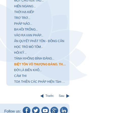
MỘT CHUYẾN TÀU...
HIÊN NGANG...
THỜI HẠ KIẾP
TRƠ TRƠ...
PHÁP NÀO...
BA HỒI TRỐNG...
VÀO RA VẠN PHÁP...
ẤN QUYẾT PHẬT TÔN - ĐỒNG CÂN
HỌC TRÒ MÒ TÔM...
HỎI KỸ...
TÁNH KHÔNG BÌNH ĐẲNG...
BIỆT TÔN VÔ THƯỢNG ĐẲNG. THỰC TIỄN CHÂN LÝ
ĐỜI LÀ BIỂN KHỔ...
CẢM THI
TOẠ THIỀN CÁC PHÁP HIỆN Tâm Pháp Vô Nhị
Trước
Sau
Follow us: