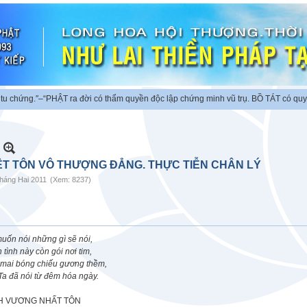
ng.″
–“PHẬT ra đời có thẩm quyền độc lập chứng minh vũ trụ. BỒ TÁT có quyền ch
ỆT TÔN VÔ THƯỢNG ĐẲNG. THỰC TIỄN CHÂN LÝ
háng Hai 2011
(Xem: 8237)
uốn nói những gì sẽ nói,
 tình này còn gói nơi tim,
 mai bóng chiếu gương thềm,
Ta đã nói từ đêm hóa ngày.
H VƯƠNG NHẤT TÔN