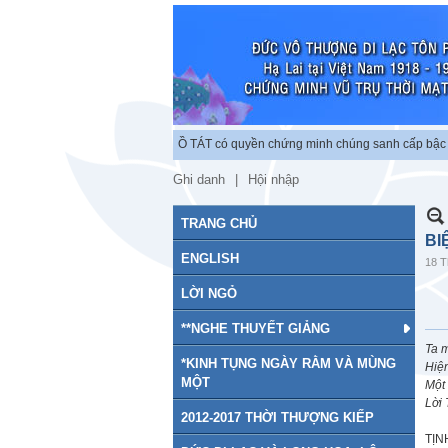
ộc lập chứng minh vũ trụ. BỒ TÁT có quyền chứng minh chúng sanh cấp bậc tu chứ
Ghi danh
Hội nhập
TRANG CHỦ
BI
ENGLISH
18 T
LỜI NGỎ
**NGHE THUYẾT GIẢNG
Ta m
*KINH TỤNG NGÀY RẰM VÀ MÙNG
Hiện
MỘT
Một
Lời 
2012-2017 THỜI THƯỢNG KIẾP
TỊN