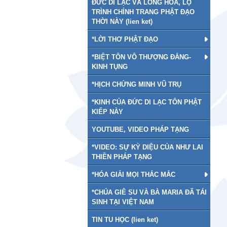
ĐỨC DI LẠC VÀ LONG HOA, LỘ
TRÌNH CHỈNH TRANG PHẬT ĐẠO
THỜI NÀY (lien ket)
*LỜI THƠ PHẬT ĐẠO
*BIỆT TÔN VÔ THƯỢNG ĐẲNG-
KINH TỤNG
*HỊCH CHỨNG MINH VŨ TRỤ
*KINH CỦA ĐỨC DI LẠC TÔN PHẬT
KIẾP NÀY
YOUTUBE, VIDEO PHÁP TẠNG
*VIDEO: SỰ KỲ DIỆU CỦA NHƯ LAI
THIỀN PHÁP TẠNG
*HÓA GIẢI MỌI THẮC MẮC
*CHÚA GIÊ SU VÀ BÀ MARIA ĐÃ TÁI
SINH TẠI VIỆT NAM
TIN TU HỌC (lien ket)