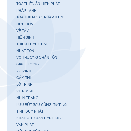
TỌA THIỀN ẨN HIỆN PHÁP
PHÁP TÁNH
TOẠ THIỀN CÁC PHÁP HIỆN
HỮU HOÁ
VỀ TÂM
HIỆN SINH
THIỀN PHÁP CHẤP
NHẤT TÔN
VÔ THƯỢNG CHÂN TÔN
GIÁC TƯỚNG
VÔ MINH
CẢM THI
LỘ TRÌNH
VIÊN MINH
NHÌN TRĂNG...
LƯU BÚT SAU CÙNG: Tứ Tuyệt
TÌNH DUY NHẤT
KHAI BÚT XUÂN CANH NGỌ
VẠN PHÁP