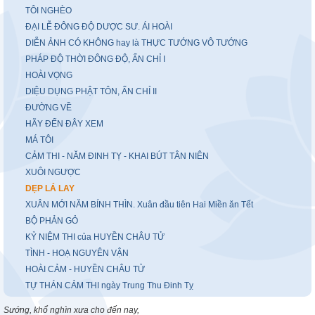
TÔI NGHÈO
ĐẠI LỄ ĐÔNG ĐỘ DƯỢC SƯ. ÁI HOÀI
DIỄN ẢNH CÓ KHÔNG hay là THỰC TƯỚNG VÔ TƯỚNG
PHÁP ĐỘ THỜI ĐÔNG ĐỘ, ẤN CHỈ I
HOÀI VỌNG
DIỆU DỤNG PHẬT TÔN, ẤN CHỈ II
ĐƯỜNG VỀ
HÃY ĐẾN ĐÂY XEM
MÁ TÔI
CẢM THI - NĂM ĐINH TỴ - KHAI BÚT TÂN NIÊN
XUÔI NGƯỢC
DẸP LÁ LAY
XUÂN MỚI NĂM BÍNH THÌN. Xuân đầu tiên Hai Miền ăn Tết
BỘ PHẢN GỎ
KỶ NIỆM THI của HUYỀN CHÂU TỬ
TÌNH - HOẠ NGUYÊN VẬN
HOÀI CẢM - HUYỀN CHÂU TỬ
TỰ THÁN CẢM THI ngày Trung Thu Đinh Tỵ
Sướng, khổ nghìn xưa cho đến nay,