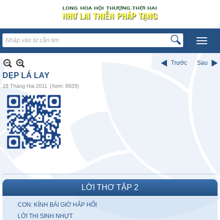
Trước
Sau
DẸP LÁ LAY
18 Tháng Hai 2011
(Xem: 8929)
LỜI THƠ TẬP 2
CON: KÍNH BÁI GIỜ HẤP HỐI
LỜI THI SINH NHỰT