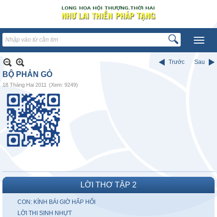
Trước
Sau
BỘ PHẢN GỎ
18 Tháng Hai 2011
(Xem: 9249)
LỜI THƠ TẬP 2
CON: KÍNH BÁI GIỜ HẤP HỐI
LỜI THI SINH NHỰT