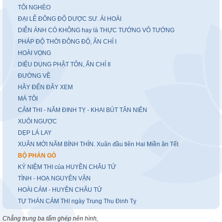
TÔI NGHÈO
ĐẠI LỄ ĐÔNG ĐỘ DƯỢC SƯ. ÁI HOÀI
DIỄN ẢNH CÓ KHÔNG hay là THỰC TƯỚNG VÔ TƯỚNG
PHÁP ĐỘ THỜI ĐÔNG ĐỘ, ẤN CHỈ I
HOÀI VỌNG
DIỆU DỤNG PHẬT TÔN, ẤN CHỈ II
ĐƯỜNG VỀ
HÃY ĐẾN ĐÂY XEM
MÁ TÔI
CẢM THI - NĂM ĐINH TỴ - KHAI BÚT TÂN NIÊN
XUÔI NGƯỢC
DẸP LÁ LAY
XUÂN MỚI NĂM BÍNH THÌN. Xuân đầu tiên Hai Miền ăn Tết
BỘ PHẢN GỎ
KỶ NIỆM THI của HUYỀN CHÂU TỬ
TÌNH - HOẠ NGUYÊN VẬN
HOÀI CẢM - HUYỀN CHÂU TỬ
TỰ THÁN CẢM THI ngày Trung Thu Đinh Tỵ
Chẳng trung ba tấm ghép nên hình,