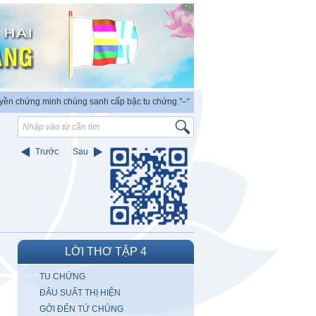
chứng minh chúng sanh cấp bậc tu chứng.″
–“PHẬT ra đời có thẩm quyền độc lập c
Trước
Sau
LỜI THƠ TẬP 4
TU CHỨNG
ĐÂU SUẤT THỊ HIỆN
GỞI ĐẾN TỨ CHÚNG