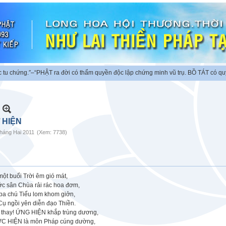
chứng.″
–“PHẬT ra đời có thẩm quyền độc lập chứng minh vũ trụ. BỒ TÁT có quyền 
 HIỆN
háng Hai 2011
(Xem: 7738)
ột buổi Trời êm gió mát,
ớc sân Chùa rải rác hoa đơm,
ba chú Tiểu lom khom giởn,
Cụ ngồi yên diễn đạo Thiền.
 thay! ỨNG HIỆN khắp trùng dương,
C HIỆN là môn Pháp cúng dường,