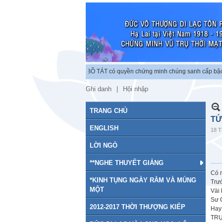
 độc lập chứng minh vũ trụ. BỒ TÁT có quyền chứng minh chúng sanh cấp bậc tu 
Ghi danh
Hội nhập
TRANG CHỦ
TỨ
ENGLISH
18 T
LỜI NGỎ
**NGHE THUYẾT GIẢNG
Có m
*KINH TỤNG NGÀY RẰM VÀ MÙNG
Trư
MỘT
Vài 
Sư 
2012-2017 THỜI THƯỢNG KIẾP
Hay
TRỰ