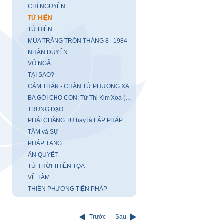
CHÍ NGUYỆN
TỨ HIỆN
TỨ HIỆN
MÙA TRĂNG TRÒN THÁNG 8 - 1984
NHÂN DUYÊN
VÔ NGÃ
TẠI SAO?
CẢM THÁN - CHÂN TỬ PHƯƠNG XA
BA GỞI CHO CON: Từ Thị Kim Xoa (Hong Kong)
TRUNG ĐẠO
PHẢI CHĂNG TU hay là LẬP PHÁP TRÍ
TÂM và SỰ
PHÁP TẠNG
ẤN QUYẾT
TỨ THỜI THIỀN TỌA
VỀ TÂM
THIỀN PHƯƠNG TIỆN PHÁP
Trước
Sau