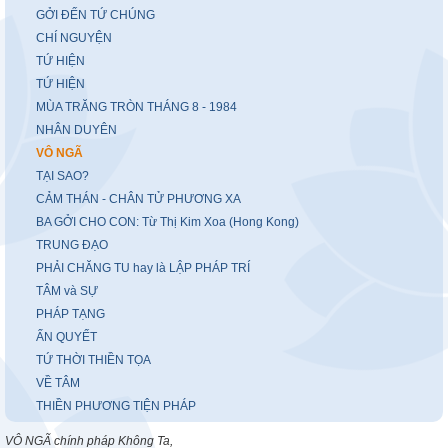
GỞI ĐẾN TỨ CHÚNG
CHÍ NGUYỆN
TỨ HIỆN
TỨ HIỆN
MÙA TRĂNG TRÒN THÁNG 8 - 1984
NHÂN DUYÊN
VÔ NGÃ
TẠI SAO?
CẢM THÁN - CHÂN TỬ PHƯƠNG XA
BA GỞI CHO CON: Từ Thị Kim Xoa (Hong Kong)
TRUNG ĐẠO
PHẢI CHĂNG TU hay là LẬP PHÁP TRÍ
TÂM và SỰ
PHÁP TẠNG
ẤN QUYẾT
TỨ THỜI THIỀN TỌA
VỀ TÂM
THIỀN PHƯƠNG TIỆN PHÁP
VÔ NGÃ chính pháp Không Ta,