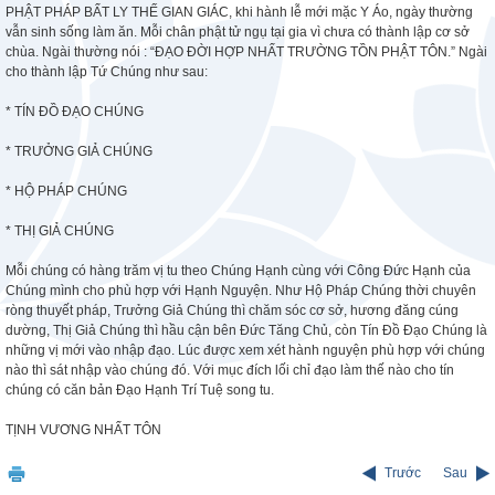
PHẬT PHÁP BẤT LY THẾ GIAN GIÁC, khi hành lễ mới mặc Y Áo, ngày thường
vẫn sinh sống làm ăn. Mỗi chân phật tử ngụ tại gia vì chưa có thành lập cơ sở
chùa. Ngài thường nói : “ĐẠO ĐỜI HỢP NHẤT TRƯỜNG TỒN PHẬT TÔN.” Ngài
cho thành lập Tứ Chúng như sau:
* TÍN ĐỒ ĐẠO CHÚNG
* TRƯỞNG GIẢ CHÚNG
* HỘ PHÁP CHÚNG
* THỊ GIẢ CHÚNG
Mỗi chúng có hàng trăm vị tu theo Chúng Hạnh cùng với Công Đức Hạnh của
Chúng mình cho phù hợp với Hạnh Nguyện. Như Hộ Pháp Chúng thời chuyên
ròng thuyết pháp, Trưởng Giả Chúng thì chăm sóc cơ sở, hương đăng cúng
dường, Thị Giả Chúng thì hầu cận bên Đức Tăng Chủ, còn Tín Đồ Đạo Chúng là
những vị mới vào nhập đạo. Lúc được xem xét hành nguyện phù hợp với chúng
nào thì sát nhập vào chúng đó. Với mục đích lối chỉ đạo làm thế nào cho tín
chúng có căn bản Đạo Hạnh Trí Tuệ song tu.
TỊNH VƯƠNG NHẤT TÔN
Trước
Sau