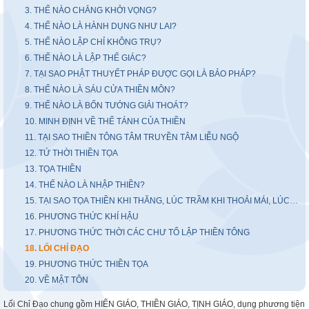
3. THẾ NÀO CHẲNG KHỞI VỌNG?
4. THẾ NÀO LÀ HÀNH DỤNG NHƯ LAI?
5. THẾ NÀO LẬP CHỈ KHÔNG TRỤ?
6. THẾ NÀO LÀ LẬP THỂ GIÁC?
7. TẠI SAO PHẬT THUYẾT PHÁP ĐƯỢC GỌI LÀ BẢO PHÁP?
8. THẾ NÀO LÀ SÁU CỬA THIỀN MÔN?
9. THẾ NÀO LÀ BỐN TƯỚNG GIẢI THOÁT?
10. MINH ĐỊNH VỀ THỂ TÁNH CỦA THIỀN
11. TẠI SAO THIỀN TÔNG TÂM TRUYỀN TÂM LIỄU NGỘ
12. TỨ THỜI THIỀN TỌA
13. TỌA THIỀN
14. THẾ NÀO LÀ NHẬP THIỀN?
15. TẠI SAO TỌA THIỀN KHI THĂNG, LÚC TRẦM KHI THOẢI MÁI, LÚC UỂ OẢI?
16. PHƯƠNG THỨC KHÍ HẬU
17. PHƯƠNG THỨC THỜI CÁC CHƯ TỔ LẬP THIỀN TÔNG
18. LỐI CHỈ ĐẠO
19. PHƯƠNG THỨC THIỀN TỌA
20. VỀ MẬT TÔN
Lối Chỉ Đạo chung gồm HIỂN GIÁO, THIỀN GIÁO, TỊNH GIÁO, dụng phương tiện