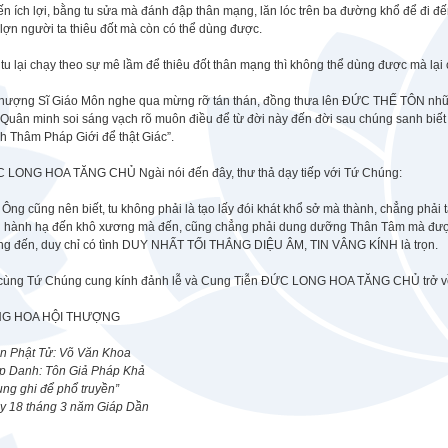
ến ích lợi, bằng tu sửa mà đánh đập thân mạng, lăn lóc trên ba đường khổ để đi đế
lợn người ta thiêu đốt mà còn có thể dùng được.
tu lại chạy theo sự mê lầm để thiêu đốt thân mạng thì không thể dùng được mà lại 
hượng Sĩ Giáo Môn nghe qua mừng rỡ tán thán, đồng thưa lên ĐỨC THẾ TÔN những l
Quân minh soi sáng vạch rõ muôn điều để từ đời này đến đời sau chúng sanh biết 
h Thâm Pháp Giới để thật Giác”.
 LONG HOA TĂNG CHỦ Ngài nói đến đây, thư thả dạy tiếp với Tứ Chúng:
Ông cũng nên biết, tu không phải là tạo lấy đói khát khổ sở mà thành, chẳng phải
i hành hạ đến khô xương mà đến, cũng chẳng phải dung dưỡng Thân Tâm mà được,
ng đến, duy chỉ có tình DUY NHẤT TỐI THẮNG DIỆU ÂM, TIN VÂNG KÍNH là trọn.
 cùng Tứ Chúng cung kính đảnh lễ và Cung Tiễn ĐỨC LONG HOA TĂNG CHỦ trở về
G HOA HỘI THƯỢNG
n Phật Tử: Võ Văn Khoa
p Danh: Tôn Giả Pháp Khả
ng ghi để phổ truyền”
y 18 tháng 3 năm Giáp Dần