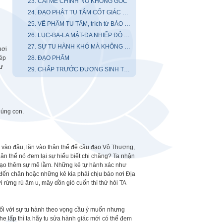
23. CÁI MÊ CHÍNH NÓ KHÔNG GỐC
24. ĐẠO PHẬT TU TÂM CỐT GIÁC TÂM
25. VỀ PHẨM TU TÂM, trích từ BẢO PHẨM XUẤT THẾ CHƠN KINH
26. LỤC-BA-LA MẬT-ĐA NHIẾP ĐỘ LỤC-ĐẠO
27. SỰ TU HÀNH KHÓ MÀ KHÔNG KHÓ...
hơi
 ép
28. ĐẠO PHẨM
hư
29. CHẤP TRƯỚC ĐƯƠNG SINH THỌ NGÃ
húng con.
ăn vào đầu, lăn vào thân thể để cầu đạo Vô Thượng,
hân thể nó đem lại sự hiểu biết chi chăng? Ta nhận
n tạo thêm sự mê lầm. Những kẻ tự hành xác như
u đến chân hoặc những kẻ kia phải chịu báo nơi Địa
 rừng rú âm u, mây dồn gió cuốn thì thử hỏi TA
 đối với sự tu hành theo vọng cầu ý muốn nhưng
he lấp thì ta hãy tu sửa hành giác mới có thể đem