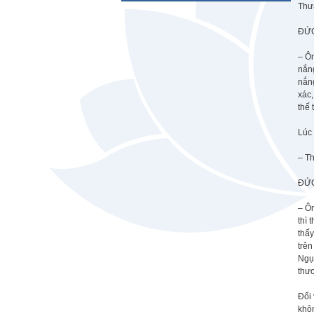
Thư
ĐỨC
– Ôn
nắng
nắng
xác,
thế 
Lúc
– T
ĐỨC
– Ôn
thì 
thấy
trên
Ngục
thư
Đối 
khôn