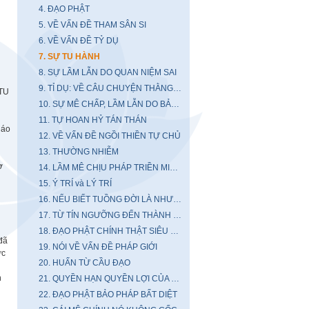
4. ĐẠO PHẬT
5. VỀ VẤN ĐỀ THAM SÂN SI
6. VỀ VẤN ĐỀ TỶ DỤ
7. SỰ TU HÀNH
8. SỰ LẦM LẪN DO QUAN NIỆM SAI
9. TỈ DỤ: VỀ CÂU CHUYỆN THẰNG CHĂN TRÂU
TU
10. SỰ MÊ CHẤP, LẦM LẪN DO BẢO THỦ CÁ TÁNH
11. TỰ HOAN HỶ TÁN THÁN
iáo
12. VỀ VẤN ĐỀ NGỒI THIỀN TỰ CHỦ
13. THƯỜNG NHIỄM
ờ
14. LẦM MÊ CHỊU PHÁP TRIỀN MIÊN...
15. Ý TRÍ và LÝ TRÍ
16. NẾU BIẾT TUỒNG ĐỜI LÀ NHƯ THẾ...
17. TỪ TÍN NGƯỠNG ĐẾN THÀNH TÂM
18. ĐẠO PHẬT CHÍNH THẬT SIÊU ĐẲNG
đã
19. NÓI VỀ VẤN ĐỀ PHÁP GIỚI
ức
20. HUẤN TỪ CẦU ĐẠO
n
21. QUYỀN HẠN QUYỀN LỢI CỦA BẬC TU
22. ĐẠO PHẬT BẢO PHÁP BẤT DIỆT