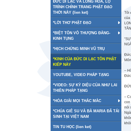
ĐỨC DI LẠC VÀ LONG HOA, LỘ
TRÌNH CHỈNH TRANG PHẬT ĐẠO
THỜI NÀY (lien ket)
Tôi 
của
*LỜI THƠ PHẬT ĐẠO
LON
TĂNG
*BIỆT TÔN VÔ THƯỢNG ĐẲNG-
KINH TỤNG
“SỰ
NGÀ
*HỊCH CHỨNG MINH VŨ TRỤ
Đức
*KINH CỦA ĐỨC DI LẠC TÔN PHẬT
Môn
KIẾP NÀY
– Hô
YOUTUBE, VIDEO PHÁP TẠNG
Đức
*VIDEO: SỰ KỲ DIỆU CỦA NHƯ LAI
ĐỨC
THIỀN PHÁP TẠNG
– C
*HÓA GIẢI MỌI THẮC MẮC
con 
nói
*CHÚA GIÊ SU VÀ BÀ MARIA ĐÃ TÁI
Ngài
SINH TẠI VIỆT NAM
khô
khỏ
TIN TU HỌC (lien ket)