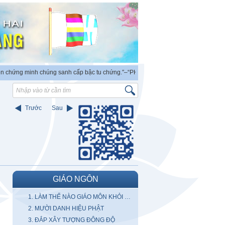
 minh chúng sanh cấp bậc tu chứng.″
–“PHẬT ra đời có thẩm quyền độc lập chứng 
Trước
Sau
GIÁO NGÔN
1. LÀM THẾ NÀO GIÁO MÔN KHỎI BỊ DIỆT VONG
2. MƯỜI DANH HIỆU PHẬT
3. ĐẮP XÂY TƯỢNG ĐÔNG ĐỘ