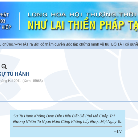
″
–“PHẬT ra đời có thẩm quyền độc lập chứng minh vũ trụ. BỒ TÁT có quyền chứng
 SỰ TU HÀNH
háng Hai 2011
(Xem: 15966)
Sự Tu Hành Không Đem Đến Hiểu Biết Để Phá Mê Chấp Thì
Đương Nhiên Tu Ngàn Năm Cũng Không Lấy Được Một Ngày Tu.
–T.V.