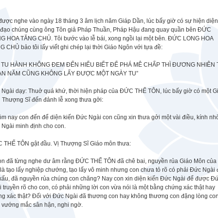
được nghe vào ngày 18 tháng 3 âm lịch năm Giáp Dần, lúc bấy giờ có sự hiện diện
 đạo chúng cùng ông Tôn giả Pháp Thuần, Pháp Hậu đang quay quần bên ĐỨC
G HOA TĂNG CHỦ. Tôi bước vào lễ bái, xong ngồi lại một bên. ĐỨC LONG HOA
 CHỦ bảo tôi lấy viết ghi chép lại thời Giáo Ngôn với tựa đề:
 TU HÀNH KHÔNG ĐEM ĐẾN HIỂU BIẾT ĐỂ PHÁ MÊ CHẤP THÌ ĐƯƠNG NHIÊN 
N NĂM CŨNG KHÔNG LẤY ĐƯỢC MỘT NGÀY TU”
 Ngài dạy: Thuở quá khứ, thời hiện pháp của ĐỨC THẾ TÔN, lúc bấy giờ có một G
 Thượng Sĩ đến đảnh lễ xong thưa gởi:
m nay con đến để diện kiến Đức Ngài con cũng xin thưa gởi một vài điều, kính nh
 Ngài minh định cho con.
 THẾ TÔN gật đầu. Vị Thượng Sĩ Giáo môn thưa:
on đã từng nghe dư âm rằng ĐỨC THẾ TÔN đã chê bai, nguyền rủa Giáo Môn của
là tạo lấy nghiệp chướng, tạo lấy vô minh nhưng con chưa tỏ rõ có phải Đức Ngài 
 xấu, đã nguyền rủa chúng con chăng? Nay con xin diện kiến Đức Ngài để được Đ
 truyền rõ cho con, có phải những lời con vừa nói là một bằng chứng xác thật hay
ng xác thật? Đối với Đức Ngài đã thương con hay không thương con đặng lòng co
i vướng mắc sân hận, nghi ngờ.