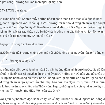
a gởi xong Thượng Sĩ Giáo môn ngồi lại một bên.
 THẾ TÔN dạy rằng:
g cũng nên biết, TA nhìn thấy những bậc tu hành theo Giáo Môn của ông là phơi
, đánh đập hành xác để cầu quả Vô Thượng, thì thử hỏi đương nhiên lại tạo cái p
, tạo cái đánh đập để lấy đó làm đề mục mà đi đến nơi Địa Ngục, nơi này cũng bị
 bị nghiền xác rải rác khắp nơi. TA thấy hành động như vậy không ích lợi, TA nói n
thì thử hỏi TA thương hay TA nguyền rủa?
 bấy giờ Thượng Sĩ Giáo Môn thưa:
hật Đức Ngài đã thương chúng con mà nói chứ không phải nguyền rủa, phỉ báng c
 THẾ TÔN Ngài lại dạy tiếp:
g cũng nên biết, có kẻ tu nhìn mặt trời, trần truồng dầm mình dưới nước, lấy đá l
thử hỏi mặt trời kia đã thuyết diễn cho kẻ ấy được những gì? Đá đập vào đầu, vào t
 tu tập mà hành động như vậy, nó sẽ không đem lại sự hữu ích nào, trái lại nó cò
 đương nhiên tự tạo sự lầm lẫn phải chịu báo nơi Hỏa Ngục, rồi bị thiêu đốt từ đầ
 luân chuyển xoay chiều của Thủy Hồng Ngục, những kẻ kia cũng lại tự tạo lấy nơi
ơng hay TA nguyền rủa Giáo Môn của các Ông?
với sự tu, sự hành có đặc điểm ích lợi vô kể một khi bậc tu làm đúng với nó, bằng
g hiểu vọng cầu đó là cái gì, ý muốn nó sẽ đưa ta về đâu khi mà ta đã bị vô minh c