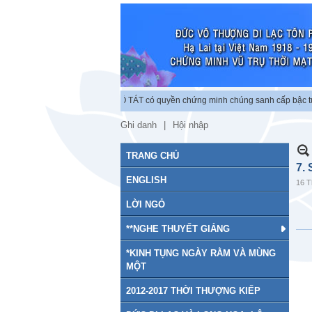
ập chứng minh vũ trụ. BỒ TÁT có quyền chứng minh chúng sanh cấp bậc tu chứng.
Ghi danh
Hội nhập
TRANG CHỦ
7.
ENGLISH
16 T
LỜI NGỎ
**NGHE THUYẾT GIẢNG
*KINH TỤNG NGÀY RẰM VÀ MÙNG
MỘT
2012-2017 THỜI THƯỢNG KIẾP