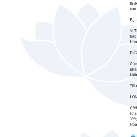
ta đ
con 
Bậc 
Vị T
bậc 
Hàn
ĐỨC
Các 
phả
khô
Tôi
LON
Châ
Phá
“Phụ
Ngà