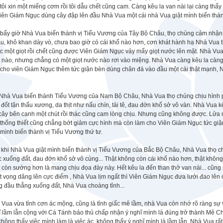
tôi xin một miếng cơm rồi tôi dẫu chết cũng cam. Càng kêu la van nài lại càng thấ
viên Giám Ngục dùng cây đập lên đầu Nhà Vua một cái nhà Vua giật mình biến thàn
bấy giờ Nhà Vua biến thành vị Tiểu Vương của Tây Bộ Châu, thọ chủng cảm nhận c
âu, khô khan dày vò, chưa bao giờ có cái khổ nào hơn, cơn khát hành hạ Nhà Vua t
 một giọt rồi chết cũng được Viên Giám Ngục vảy mấy giọt nước lên mặt. Nhà Vua
 nào, nhưng chẳng có một giọt nước nào rơi vào miệng. Nhà Vua càng kêu la càng
cho viên Giám Ngục thêm tức giận bèn dùng chân đá vào đầu một cái thật mạnh, N
Nhà Vua biến thành Tiểu Vương của Nam Bộ Châu, Nhà Vua thọ chủng chịu hình phạ
đốt tận thấu xương, da thịt như nấu chín, tái tê, đau đớn khổ sở vô vàn. Nhà Vua
cây bên cạnh một chút rồi thác cũng cam lòng chịu. Nhưng cũng không được. Lửa 
 thống thiết cũng chẳng bớt giảm cực hình mà còn làm cho Viên Giám Ngục tức gi
 mình biến thành vị Tiểu Vương thứ tư.
khi Nhà Vua giật mình biến thành vị Tiểu Vương của Bắc Bộ Châu, Nhà Vua thọ ch
c xuống đất, đau đớn khổ sở vô cùng... Thật không còn cái khổ nào hơn, thật kh
 còn sướng hơn là mang chịu đọa đày này. Hết kêu la đến than thở van nài... cũng
t vọng dâng lên cực điểm , Nhà Vua lịm ngất thì Viên Giám Ngục đưa lưởi đao lên c
 đầu thẳng xuống đất, Nhà Vua choàng tỉnh...
Vua vừa tỉnh cơn ác mộng, cũng là tỉnh giấc mê lầm, nhà Vua còn nhớ rõ ràng sự v
 lầm lẫn cộng với Cá Tánh bảo thủ chấp nhận ý nghĩ mình là đúng trở thành Mê 
không thấy việc mình làm là việc ác, không thấy ý nghĩ mình là lầm lẫn. Nhà Vua rất