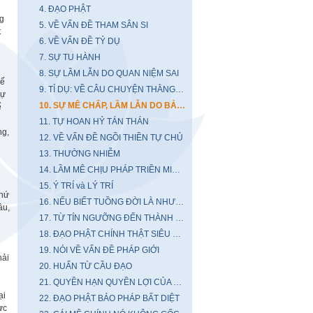
4. ĐẠO PHẬT
ng
5. VỀ VẤN ĐỀ THAM SÂN SI
t
6. VỀ VẤN ĐỀ TỶ DỤ
7. SỰ TU HÀNH
8. SỰ LẦM LẪN DO QUAN NIỆM SAI
hế
9. TỈ DỤ: VỀ CÂU CHUYỆN THẰNG CHĂN TRÂU
sự
10. SỰ MÊ CHẤP, LẦM LẪN DO BẢO THỦ CÁ TÁNH
ể
11. TỰ HOAN HỶ TÁN THÁN
ng,
12. VỀ VẤN ĐỀ NGỒI THIỀN TỰ CHỦ
13. THƯỜNG NHIỄM
14. LẦM MÊ CHỊU PHÁP TRIỀN MIÊN...
15. Ý TRÍ và LÝ TRÍ
thứ
16. NẾU BIẾT TUỒNG ĐỜI LÀ NHƯ THẾ...
âu,
17. TỪ TÍN NGƯỠNG ĐẾN THÀNH TÂM
18. ĐẠO PHẬT CHÍNH THẬT SIÊU ĐẲNG
19. NÓI VỀ VẤN ĐỀ PHÁP GIỚI
hải
20. HUẤN TỪ CẦU ĐẠO
21. QUYỀN HẠN QUYỀN LỢI CỦA BẬC TU
ại
22. ĐẠO PHẬT BẢO PHÁP BẤT DIỆT
ực