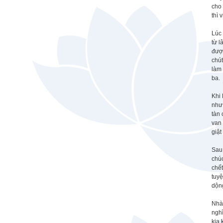
cho 
thì 
Lúc 
từ l
được
chút
làm 
ba.
Khi 
như 
tàn 
van
giật
Sau 
chú
chết
tuyệ
dộng
Nhà 
nghĩ
kia 