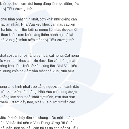
y khổ cực hơn, cơn đói bụng dâng lên cực điểm; tức
h vị Tiểu Vương thứ hai.
hịu hình phạt nhịn khát, cơn khát như giếng cạn
hật tàn nhẫn. Nhà Vua kêu khóc van nài, cầu xin
 há hốc mồm, thè lưỡi ra mong liếm láp được một
 than khóc, cơn khát càng thêm hành hạ mà lại
hà Vua giật mình biến thành vị Tiểu Vương thứ
t cởi trần phơi nắng trên bãi cát nóng. Cát nóng
 kêu van than khóc cầu xin được lăn vào bóng mát
nóng kéo dài... khổ sở đến cùng tận. Nhà Vua kêu
ận, dùng chỉa ba đâm vào mặt nhà Vua, Nhà Vua
ủng chịu hình phạt treo cẳng ngược trên cành đầu
ông còn đau đớn nào bằng. Nhà Vua chỉ mong được
 không làm sao thoát khỏi cực hình, cơn đau đớn
hém đứt sợi dây treo, Nhà Vua bị rơi từ trên cao
iệc từ khởi thủy đến kết chung... Do một thoáng
Chấp. Vì bảo thủ nên vị Vua Trung Ương Bộ Châu
 hối hận, bèn sai hầu cận trả tự do cho bốn vị Tiểu