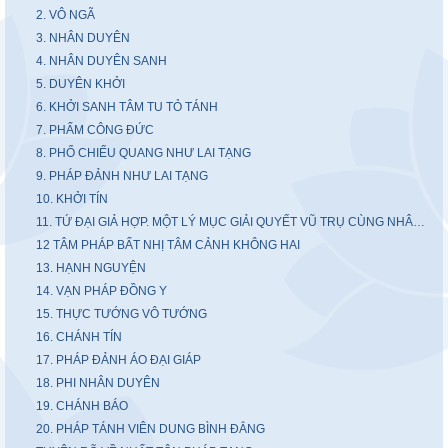
2. VÔ NGÃ
3. NHÂN DUYÊN
4. NHÂN DUYÊN SANH
5. DUYÊN KHỞI
6. KHỞI SANH TÂM TU TỎ TÁNH
7. PHẨM CÔNG ĐỨC
8. PHỔ CHIẾU QUANG NHƯ LAI TẠNG
9. PHÁP ĐẢNH NHƯ LAI TẠNG
10. KHỞI TÍN
11. TỨ ĐẠI GIẢ HỢP. MỘT LÝ MỤC GIẢI QUYẾT VŨ TRỤ CÙNG NHÂN SINH
12 TÂM PHÁP BẤT NHỊ TÂM CẢNH KHÔNG HAI
13. HẠNH NGUYỆN
14. VẠN PHÁP ĐỒNG Y
15. THỰC TƯỚNG VÔ TƯỚNG
16. CHÁNH TÍN
17. PHÁP ĐẢNH ÁO ĐẠI GIÁP
18. PHI NHÂN DUYÊN
19. CHÁNH BÁO
20. PHÁP TÁNH VIÊN DUNG BÌNH ĐẲNG