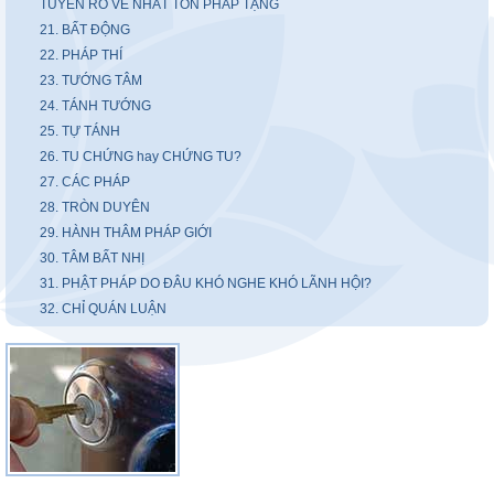
TUYÊN RÕ VỀ NHẤT TÔN PHÁP TẠNG
21. BẤT ĐỘNG
22. PHÁP THÍ
23. TƯỚNG TÂM
24. TÁNH TƯỚNG
25. TỰ TÁNH
26. TU CHỨNG hay CHỨNG TU?
27. CÁC PHÁP
28. TRÒN DUYÊN
29. HÀNH THÂM PHÁP GIỚI
30. TÂM BẤT NHỊ
31. PHẬT PHÁP DO ĐÂU KHÓ NGHE KHÓ LÃNH HỘI?
32. CHỈ QUÁN LUẬN