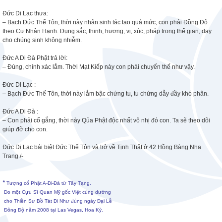
Đức Di Lạc thưa:
– Bạch Đức Thế Tôn, thời này nhân sinh tác tạo quá mức, con phải Đồng Độ
theo Cư Nhân Hạnh. Dụng sắc, thinh, hương, vị, xúc, pháp trong thế gian, dạy
cho chúng sinh không nhiễm.
Đức A Di Đà Phật trả lời:
– Đúng, chính xác lắm. Thời Mạt Kiếp này con phải chuyển thế như vậy.
Đức Di Lạc :
– Bạch Đức Thế Tôn, thời này lắm bậc chứng tu, tu chứng dẫy đầy khó phân.
Đức A Di Đà :
– Con phải cố gắng, thời này Qủa Phật độc nhất vô nhị đó con. Ta sẽ theo dõi
giúp đỡ cho con.
Đức Di Lạc bái biệt Đức Thế Tôn và trở về Tịnh Thất ở 42 Hồng Bàng Nha
Trang./-
*
Tượng cổ Phật A-Di-Đà từ Tây Tạng.
Do một Cựu Sĩ Quan Mỹ gốc Việt cúng dường
cho Thiền Sư Bồ Tát Di Như đúng ngày Đại Lễ
Đông Độ năm 2008 tại Las Vegas, Hoa Kỳ.