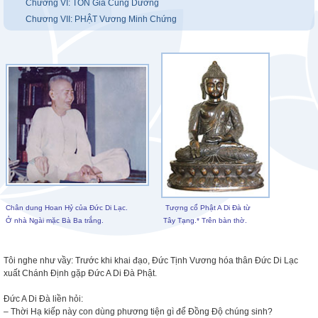
Chương VI: TÔN Giả Cúng Dường
Chương VII: PHẬT Vương Minh Chứng
Chân dung Hoan Hỷ của Đức Di Lạc.
Tượng cổ Phật A Di Đà từ
Ở nhà Ngài mặc Bà Ba trắng.
Tây Tạng.*
Trên bàn thờ.
Tôi nghe như vầy: Trước khi khai đạo, Đức Tịnh Vương hóa thân Đức Di Lạc
xuất Chánh Định gặp Đức A Di Đà Phật.
Đức A Di Đà liền hỏi:
– Thời Hạ kiếp này con dùng phương tiện gì để Đồng Độ chúng sinh?