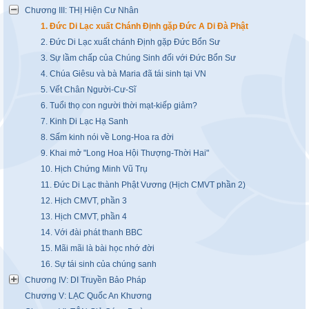
Chương III: THỊ Hiện Cư Nhân
1. Đức Di Lạc xuất Chánh Định gặp Đức A Di Đà Phật
2. Đức Di Lạc xuất chánh Định gặp Đức Bổn Sư
3. Sự lầm chấp của Chúng Sinh đối với Đức Bổn Sư
4. Chúa Giêsu và bà Maria đã tái sinh tại VN
5. Vết Chân Người-Cư-Sĩ
6. Tuổi thọ con người thời mạt-kiếp giảm?
7. Kinh Di Lạc Hạ Sanh
8. Sấm kinh nói về Long-Hoa ra đời
9. Khai mở "Long Hoa Hội Thượng-Thời Hai"
10. Hịch Chứng Minh Vũ Trụ
11. Đức Di Lạc thành Phật Vương (Hịch CMVT phần 2)
12. Hịch CMVT, phần 3
13. Hịch CMVT, phần 4
14. Với đài phát thanh BBC
15. Mãi mãi là bài học nhớ đời
16. Sự tái sinh của chúng sanh
Chương IV: DI Truyền Bảo Pháp
Chương V: LẠC Quốc An Khương