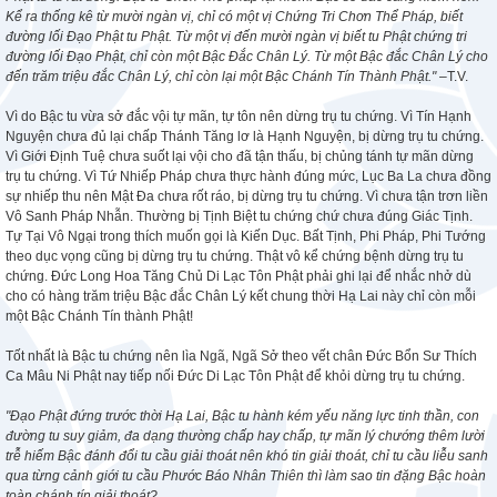
Kể ra thống kê từ mười ngàn vị, chỉ có một vị Chứng Tri Chơn Thể Pháp, biết
đường lối Đạo Phật tu Phật. Từ một vị đến mười ngàn vị biết tu Phật chứng tri
đường lối Đạo Phật, chỉ còn một Bậc Đắc Chân Lý. Từ một Bậc đắc Chân Lý cho
đến trăm triệu đắc Chân Lý, chỉ còn lại một Bậc Chánh Tín Thành Phật."
–T.V.
Vì do Bậc tu vừa sở đắc vội tự mãn, tự tôn nên dừng trụ tu chứng. Vì Tín Hạnh
Nguyện chưa đủ lại chấp Thánh Tăng lơ là Hạnh Nguyện, bị dừng trụ tu chứng.
Vì Giới Định Tuệ chưa suốt lại vội cho đã tận thấu, bị chủng tánh tự mãn dừng
trụ tu chứng. Vì Tứ Nhiếp Pháp chưa thực hành đúng mức, Lục Ba La chưa đồng
sự nhiếp thu nên Mật Đa chưa rốt ráo, bị dừng trụ tu chứng. Vì chưa tận trơn liền
Vô Sanh Pháp Nhẫn. Thường bị Tịnh Biệt tu chứng chứ chưa đúng Giác Tịnh.
Tự Tại Vô Ngại trong thích muốn gọi là Kiến Dục. Bất Tịnh, Phi Pháp, Phi Tướng
theo dục vọng cũng bị dừng trụ tu chứng. Thật vô kể chứng bệnh dừng trụ tu
chứng. Đức Long Hoa Tăng Chủ Di Lạc Tôn Phật phải ghi lại để nhắc nhở dù
cho có hàng trăm triệu Bậc đắc Chân Lý kết chung thời Hạ Lai này chỉ còn mỗi
một Bậc Chánh Tín thành Phật!
Tốt nhất là Bậc tu chứng nên lìa Ngã, Ngã Sở theo vết chân Đức Bổn Sư Thích
Ca Mâu Ni Phật nay tiếp nối Đức Di Lạc Tôn Phật để khỏi dừng trụ tu chứng.
"Đạo Phật đứng trước thời Hạ Lai, Bậc tu hành kém yếu năng lực tinh thần, con
đường tu suy giảm, đa dạng thường chấp hay chấp, tự mãn lý chướng thêm lười
trễ hiếm Bậc đánh đổi tu cầu giải thoát nên khó tin giải thoát, chỉ tu cầu liễu sanh
qua từng cảnh giới tu cầu Phước Báo Nhân Thiên thì làm sao tin đặng Bậc hoàn
toàn chánh tín giải thoát?