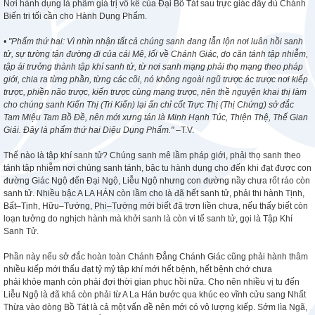
Nơi hành dụng là phẩm giá trị vô kể của Đại Bồ Tát sau trực giác đầy đủ Chánh
Biến tri tối cần cho Hành Dụng Phẩm.
• "Phẩm thứ hai: Vì nhìn nhận tất cả chúng sanh đang lẫn lộn nơi luân hồi sanh
tử, sự tường tận đường đi của cái Mê, lối về Chánh Giác, do căn tánh tập nhiễm,
tập ái trưởng thành tập khí sanh tử, từ nơi sanh mạng phải thọ mạng theo pháp
giới, chia ra từng phần, từng các cõi, nó không ngoài ngũ trược ác trược nơi kiếp
trược, phiền não trược, kiến trược cùng mạng trược, nên thề nguyện khai thị làm
cho chúng sanh Kiến Thị (Tri Kiến) lại ấn chỉ cốt Trực Thị (Thị Chứng) sở đắc
Tam Miệu Tam Bồ Đề, nên mới xưng tán là Minh Hạnh Túc, Thiện Thệ, Thế Gian
Giải. Đây là phẩm thứ hai Diệu Dụng Phẩm."
–T.V.
Thế nào là tập khí sanh tử? Chúng sanh mê lầm pháp giới, phải thọ sanh theo
tánh tập nhiễm nơi chúng sanh tánh, bậc tu hành dụng cho đến khi đạt được con
đường Giác Ngộ đến Đại Ngộ, Liễu Ngộ nhưng con đường nầy chưa rốt ráo còn
sanh tử. Nhiều bậc A LA HÁN còn lầm cho là đã hết sanh tử, phải thi hành Tịnh,
Bất–Tịnh, Hữu–Tướng, Phi–Tướng mới biết đã trơn liền chưa, nếu thấy biết còn
loạn tưởng do nghịch hành mà khởi sanh là còn vi tế sanh tử, gọi là Tập Khí
Sanh Tử.
Phần này nếu sở đắc hoàn toàn Chánh Đẳng Chánh Giác cũng phải hành thâm
nhiều kiếp mới thấu đạt tỷ mỷ tập khí mới hết bệnh, hết bệnh chớ chưa
phải khỏe mạnh còn phải đợi thời gian phục hồi nữa. Cho nên nhiều vị tu đến
Liễu Ngộ là đã khá còn phải từ A La Hán bước qua khúc eo vĩnh cửu sang Nhất
Thừa vào dòng Bồ Tát là cả một vấn đề nên mới có vô lượng kiếp. Sớm lìa Ngã,