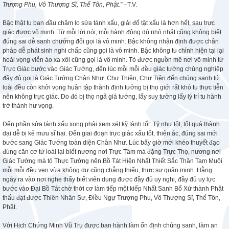
Trượng Phu, Vô Thượng Sĩ, Thế Tôn, Phật."
–T.V.
Bậc thật tu ban đầu chăm lo sửa tánh xấu, giải đố tật xấu là hơn hết, sau trực
giác được vô minh. Từ mỗi lời nói, mỗi hành động dù nhỏ nhặt cũng không biết
đúng sai dễ sanh chướng đối gọi là vô minh. Bậc không nhận định được chân
pháp dễ phát sinh nghi chấp cũng gọi là vô minh. Bậc không tu chỉnh hiện tại lại
hoài vọng viễn ảo xa xôi cũng gọi là vô minh. Tỏ được nguồn mê nơi vô minh từ
Trực Giác bước vào Giác Tướng, đến lúc mỗi mỗi đều giác tướng chủng nghiệp
đầy đủ gọi là Giác Tướng Chân Như. Chư Thiên, Chư Tiên đến chúng sanh tứ
loài đều còn khởi vọng huân tập thành định tưởng bị thọ giới rất khó tu thực tiễn
nên không trực giác. Do đó bị thọ ngã giả tướng, lấy suy tưởng lấy lý trí tu hành
trở thành hư vọng.
Đến phần sửa tánh xấu xong phải xem xét kỹ tánh tốt: Tỷ như tốt, tốt quá thành
dại dễ bị kẻ mưu sĩ hại. Đến giai đoạn trực giác xấu tốt, thiện ác, đúng sai mới
bước sang Giác Tướng toàn diện Chân Như. Lúc bấy giờ mới khéo thuyết đạo
đúng căn cơ tứ loài lại biết nương nơi Trực Tâm mà đặng Trực Thọ, nương nơi
Giác Tướng mà tỏ Thực Tướng nên Bồ Tát Hiện Nhất Thiết Sắc Thân Tam Muội
mỗi mỗi đều vẹn vừa không dư cũng chẳng thiếu, thực sự quân minh. Hằng
ngày ra vào nơi nghe thấy biết viên dung được đầy đủ uy nghi, đầy đủ uy lực
bước vào Đại Bồ Tát chờ thời cơ làm tiếp một kiếp Nhất Sanh Bổ Xứ thành Phật
thấu đạt được Thiên Nhân Sư, Điều Ngự Trượng Phu, Vô Thượng Sĩ, Thế Tôn,
Phật.
Với Hịch Chứng Minh Vũ Trụ được ban hành làm ổn định chúng sanh, làm an