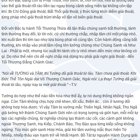
Đối với Bậc đang còn tu Phật Thừa, mỗi bước đi, mỗi lời nói, mỗi tư tưởng đều
vào thể giải thoát rốt ráo liền lạc ngay trong cảnh sống hiện tại không còn tập
khí. Bi Chí Dũng giải thoát, Bất Thối giải thoát, ý thức từng khởi điểm giải thoát,
từng pháp nhỏ giải thoát trùm khắp vô tận vô biên giải thoát.
Đối với Bậc tu hành Tối Thượng Thừa đã tận thấu chúng sanh bất thường, tánh
tình thường thay đổi, từ lời nói, cử chỉ thường chấp, nhập tâm chỉ một pháp nhỏ,
khi xuất tâm thì lớn lao như lửa bùng phát vô cùng tận. Còn hành động cũng bất
thường, khi nhập vào phát tâm rộng lớn tưởng chừng như Chúng Sanh và Như
Lai - Phật là một, nhưng lúc xuất thì tánh chi ly nhỏ nhen đến mức như không có
gì. Do như thế nên chi dễ nghi chấp mà dừng trụ phải giải nghi giải thoát - đến
Tối Thượng Đẳng Chánh Giác.
"Nói về TƯỚNG và TÂM, thì Tướng đã giải thoát từ lâu. Tâm chưa giải thoát. Khi
Đức Thế Tôn Ngài đạt Vô Thượng Chánh Giác, Ngài nói: Lạ thay! Tướng đã giải
thoát từ lâu, ngày nay ta mới giải thoát."
–T.V.
Tướng do hợp như thế nào liền hóa như thế ấy, tự nó dung thông không ngăn
ngại. Còn Tâm không chịu hợp chê khen, tốt xấu, thiện ác... còn ở tương đối
không hợp hóa được. Vì vậy Tâm bị vướng mắc Thiên Ngã, Nhân Ngã, Thọ Ngã
giả tướng trở thành Chúng Sanh Giới nên có trọng lượng và giới hạn, mỗi mỗi tự
tạo các nghiệp chủng, từ nghiệp chủng tạo thành các cõi, các cảnh giới không
ngoài Thượng Sanh, Hạ Kiếp, Chánh Báo, Thọ Báo qua từng kiếp sống không
ngừng. Tùy mức giới sanh Hợp Hóa, giải trừ tâm vướng mắc thực hiện Tứ
Nhiếp, nhiếp thâu vạn hạnh trở về Nhất Hạnh. Bồ Tát tự nguyện Hành Dụng giải