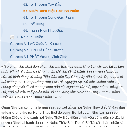
62. Tối Thượng Xây Đắp
63. Mười Danh Hiệu Chia Ba Phẩm
64. Tối Thượng Công Đức Phẩm
65. Thể Dụng
66. Thánh-Hiền Phật-Giác
C. Như Lai Thiền
Chương V: LẠC Quốc An Khương
Chương VI: TÔN Giả Cúng Dường
Chương VII: PHẬT Vương Minh Chứng
• "Từ phẩm thứ nhất đến phẩm thứ ba. Bậc nầy quán Như Lai, chỉ cho tất cả tâm
quán Như Lai, hành sự Như Lai ấn chỉ cho tất cả hành dụng nương Như Lai,
cứu độ bình đẳng, từ hàng Tiểu Căn đến Đại Căn thảy đều tận độ. Đạo hạnh trí
tuệ không hai. Cúng dường Như Lai Thề Nguyện Sự. Sở đắc Chánh Biến Tri,
chung cùng với tất cả chúng sanh hóa độ, Nghiêm Túc Độ, thực hiện Chứng Tri
Độ, Phổ Độ cứu khổ phiền não độ nên xưng tán: Như-Lai, Ứng-Cúng, Chánh-
Biến-Tri. Đó là Hành Dụng Phẩm."
–T.V.
Quán Như Lai có nghĩa là quán sát, soi xét tất cả nơi Nghe Thấy Biết. Vì đâu đâu
tứ loài không thể rời Nghe Thấy Biết để sống. Bồ Tát quán Như Lai hành sự
không Diệt, không sanh nơi Nghe Thấy Biết, điểm chính yếu để tu đến sở đắc là
nương Như Lai hành dụng nơi Nghe Thấy Biết. Do đó Bồ Tát cần thâm nhập sâu