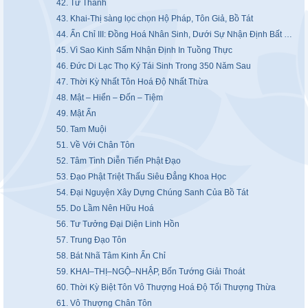
42. Tứ Thánh
43. Khai-Thị sàng lọc chọn Hộ Pháp, Tôn Giả, Bồ Tát
44. Ấn Chỉ III: Đồng Hoá Nhân Sinh, Dưới Sự Nhận Định Bất Đồng
45. Vì Sao Kinh Sấm Nhận Định In Tuồng Thực
46. Đức Di Lạc Thọ Ký Tái Sinh Trong 350 Năm Sau
47. Thời Kỳ Nhất Tôn Hoá Độ Nhất Thừa
48. Mật – Hiển – Đốn – Tiệm
49. Mật Ấn
50. Tam Muội
51. Về Với Chân Tôn
52. Tâm Tình Diễn Tiến Phật Đạo
53. Đạo Phật Triệt Thấu Siêu Đẳng Khoa Học
54. Đại Nguyện Xây Dựng Chúng Sanh Của Bồ Tát
55. Do Lầm Nên Hữu Hoá
56. Tư Tưởng Đại Diện Linh Hồn
57. Trung Đạo Tôn
58. Bát Nhã Tâm Kinh Ấn Chỉ
59. KHAI–THỊ–NGỘ–NHẬP, Bốn Tướng Giải Thoát
60. Thời Kỳ Biệt Tôn Vô Thượng Hoá Độ Tối Thượng Thừa
61. Vô Thượng Chân Tôn