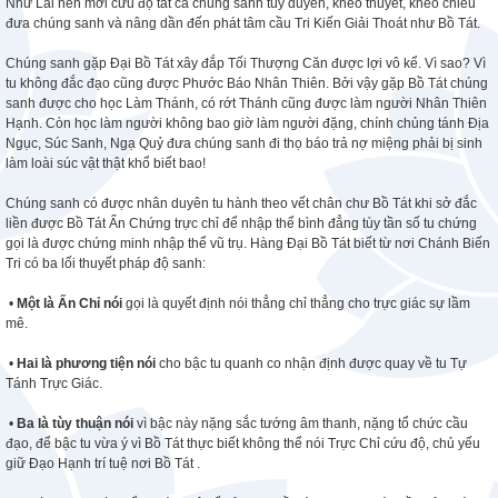
Như Lai nên mới cứu độ tất cả chúng sanh tùy duyên, khéo thuyết, khéo chiều
đưa chúng sanh và nâng dần đến phát tâm cầu Tri Kiến Giải Thoát như Bồ Tát.
Chúng sanh gặp Đại Bồ Tát xây đắp Tối Thượng Căn được lợi vô kể. Vì sao? Vì
tu không đắc đạo cũng được Phước Báo Nhân Thiên. Bởi vậy gặp Bồ Tát chúng
sanh được cho học Làm Thánh, có rớt Thánh cũng được làm người Nhân Thiên
Hạnh. Còn học làm người không bao giờ làm người đặng, chính chủng tánh Địa
Ngục, Súc Sanh, Ngạ Quỷ đưa chúng sanh đi thọ báo trả nợ miệng phải bị sinh
làm loài súc vật thật khổ biết bao!
Chúng sanh có được nhân duyên tu hành theo vết chân chư Bồ Tát khi sở đắc
liền được Bồ Tát Ấn Chứng trực chỉ để nhập thể bình đẳng tùy tần số tu chứng
gọi là được chứng minh nhập thể vũ trụ. Hàng Đại Bồ Tát biết từ nơi Chánh Biến
Tri có ba lối thuyết pháp độ sanh:
•
Một là Ấn Chỉ nói
gọi là quyết định nói thẳng chỉ thẳng cho trực giác sự lầm
mê.
•
Hai là phương tiện nói
cho bậc tu quanh co nhận định được quay về tu Tự
Tánh Trực Giác.
•
Ba là tùy thuận nói
vì bậc này nặng sắc tướng âm thanh, nặng tổ chức cầu
đạo, để bậc tu vừa ý vì Bồ Tát thực biết không thể nói Trực Chỉ cứu độ, chủ yếu
giữ Đạo Hạnh trí tuệ nơi Bồ Tát .