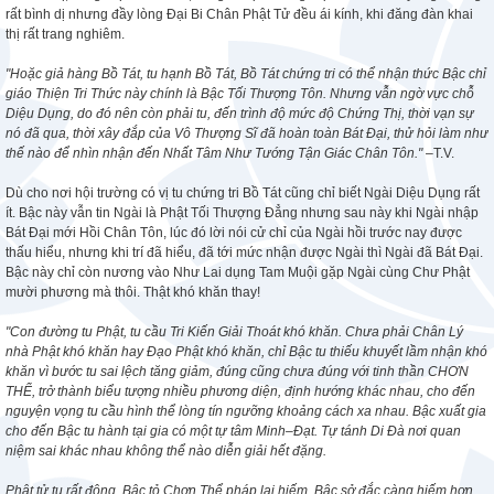
rất bình dị nhưng đầy lòng Đại Bi Chân Phật Tử đều ái kính, khi đăng đàn khai
thị rất trang nghiêm.
"Hoặc giả hàng Bồ Tát, tu hạnh Bồ Tát, Bồ Tát chứng tri có thể nhận thức Bậc chỉ
giáo Thiện Tri Thức này chính là Bậc Tối Thượng Tôn. Nhưng vẫn ngờ vực chỗ
Diệu Dụng, do đó nên còn phải tu, đến trình độ mức độ Chứng Thị, thời vạn sự
nó đã qua, thời xây đắp của Vô Thượng Sĩ đã hoàn toàn Bát Đại, thử hỏi làm như
thế nào để nhìn nhận đến Nhất Tâm Như Tướng Tận Giác Chân Tôn."
–T.V.
Dù cho nơi hội trường có vị tu chứng tri Bồ Tát cũng chỉ biết Ngài Diệu Dụng rất
ít. Bậc này vẫn tin Ngài là Phật Tối Thượng Đẳng nhưng sau này khi Ngài nhập
Bát Đại mới Hồi Chân Tôn, lúc đó lời nói cử chỉ của Ngài hồi trước nay được
thấu hiểu, nhưng khi trí đã hiểu, đã tới mức nhận được Ngài thì Ngài đã Bát Đại.
Bậc này chỉ còn nương vào Như Lai dụng Tam Muội gặp Ngài cùng Chư Phật
mười phương mà thôi. Thật khó khăn thay!
"Con đường tu Phật, tu cầu Tri Kiến Giải Thoát khó khăn. Chưa phải Chân Lý
nhà Phật khó khăn hay Đạo Phật khó khăn, chỉ Bậc tu thiếu khuyết lầm nhận khó
khăn vì bước tu sai lệch tăng giảm, đúng cũng chưa đúng với tinh thần CHƠN
THỂ, trở thành biểu tượng nhiều phương diện, định hướng khác nhau, cho đến
nguyện vọng tu cầu hình thể lòng tín ngưỡng khoảng cách xa nhau. Bậc xuất gia
cho đến Bậc tu hành tại gia có một tự tâm Minh–Đạt. Tự tánh Di Đà nơi quan
niệm sai khác nhau không thể nào diễn giải hết đặng.
Phật tử tu rất đông. Bậc tỏ Chơn Thể pháp lại hiếm. Bậc sở đắc càng hiếm hơn.