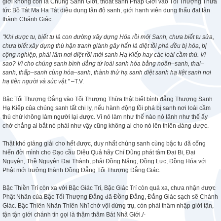
giới không còn là Chúng Sanh Giới, thoát sanh Pháp Giới vào Tối Thượng Thừa
tức Bồ Tát Ma Ha Tát diệu dụng tận độ sanh, giới hạnh viên dung thấu đạt tận
thành Chánh Giác.
"Khi được tu, biết tu là con đường xây dựng Hóa rồi mới Sanh, chưa biết tu sửa,
chưa biết xây dựng thù hận tranh giành gây hấn là diệt tồi phá đều bị hóa, bị
cộng nghiệp, phải lâm nơi diệt rồi mới sanh Hạ Kiếp hay các loài cầm thú. Vì
sao? Vì cho chúng sanh bình đẳng tứ loài sanh hóa bằng noãn–sanh, thai–
sanh, thấp–sanh cùng hóa–sanh, thành thử hạ sanh diệt sanh hạ liệt sanh nơi
hạ tiện người và súc vật."
–T.V.
Bậc Tối Thượng Đẳng vào Tối Thượng Thừa thật biết bình đẳng Thượng Sanh
Hạ Kiếp của chúng sanh tất chi ly, nếu hành động tồi phá bị sanh nơi loài cầm
thú chứ không làm người lại được. Vì nó làm như thế nào nó lãnh như thế ấy
chớ chẳng ai bắt nó phải như vậy cũng không ai cho nó lên thiên đàng được.
Thật khó giảng giải cho hết được, duy nhất chúng sanh cùng bậc tu đã cống
hiến đời mình cho Đạo cầu Diệu Quả hãy Chí Dũng phát tâm Đại Bi, Đại
Nguyện, Thề Nguyện Đại Thành, phải Đồng Năng, Đồng Lực, Đồng Hóa với
Phật mới trưởng thành Đồng Đẳng Tối Thượng Đẳng Giác.
Bậc Thiền Trí còn xa với Bậc Giác Trí, Bậc Giác Trí còn quá xa, chưa nhận được
Phật Nhãn của Bậc Tối Thượng Đẳng đã Đồng Đẳng, Đẳng Giác sạch sẽ Chánh
Giác. Bậc Thiên Nhãn Thiên Nhĩ chớ vội dừng trụ, còn phải thâm nhập giới tận,
tận tận giới chánh tín gọi là thậm thâm Bát Nhã Giới./-