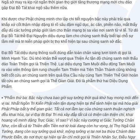
Ngã sở may ra kịp rút ngắn thời gian thọ giới tăng thượng mạng mới chu đáo
gặp Đại Bồ Tát khai ngộ sâu thêm nữa.
Khi được chư Phật chứng minh cho lập chi tiết nguyện bậc này phải trải qua
khắp xứ cốt thâm nhập đặng tỏ rõ sâu đậm ngũ dục, ác căn, phiền não, mắt thấy
đầy đủ các tướng pháp giới làm cho thân mạng bị sa vào nơi sanh tử vi tế. Từ đó
Đại Bồ Tát thề Đại Nguyện diệu dụng làm cho chúng sanh thấy biết tại chỗ sự
lầm mê mà tri kiến pháp giới bị thọ khổ hiện tại sau chúng sanh sở đắc.
Đại Bồ Tát diệu dụng thông suốt đúng đắn toàn chân sáng tươi bình dị gọi là
Minh Hạnh Túc. Dù khó khăn thề vượt qua Thiện Ác tận độ chúng sanh mới thấu
đáo Toàn Thiện gọi là Thiện Thệ. Lại diệu dụng Tam Muội điều động Tam Muội
ra vào viên thông làm rung chuyển Tam Thiên mà Tiên Thần Thánh cũng không
biết cốt cứu an chúng sanh trên quả Địa Cầu này cùng Tam Thiên Thế Giới hoàn
tất cứu an chúng sanh gọi là Thế Gian Giải. Đó là phẩm thứ hai Diệu Dụng
Phẩm.
• "Phẩm thứ ba: Bậc này chưa bao giờ suy tưởng thời quá khứ hay mong mỏi đến
vị lai. Nhất Ngôn Tri Kiến Phật nên tận dụng hiện tại thể tánh hiện tại mà hóa giải
Phật Pháp bất ly thế gian giác. Tất cả nơi lầm lạc của chúng sanh thuận nghịch
đều khai hóa, lại vì Đại Bi Đại Trí mà xây đắp tất cả có thiện căn thiện chí, khai
hoang vô minh đặng Trực Giác. Vì sao? Vì bậc này cương vị Giác Tướng Chân
Như, còn tất cả từ Thiên đến Tiên nơi tứ loài đang còn hư vọng, bị Thọ Ngã Giả
Tướng, đang còn suy tưởng quá khứ, mộng tưởng vị lai nơi ba thừa Chánh Báo
Phước Điền, do nơi thực tại hiện tại ấn chỉ mới gọi là Thiên Nhân Sư, Điều Ngự