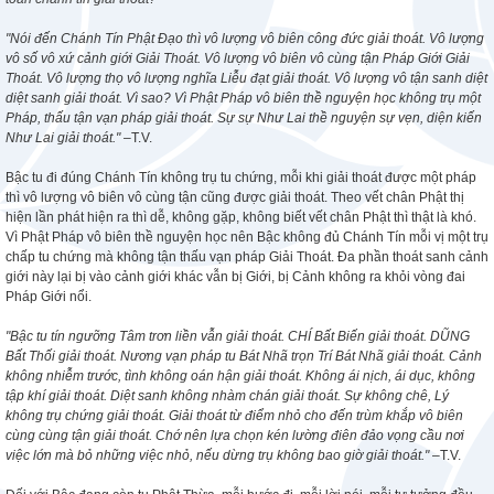
"Nói đến Chánh Tín Phật Đạo thì vô lượng vô biên công đức giải thoát. Vô lượng
vô số vô xứ cảnh giới Giải Thoát. Vô lượng vô biên vô cùng tận Pháp Giới Giải
Thoát. Vô lượng thọ vô lượng nghĩa Liễu đạt giải thoát. Vô lượng vô tận sanh diệt
diệt sanh giải thoát. Vì sao? Vì Phật Pháp vô biên thề nguyện học không trụ một
Pháp, thấu tận vạn pháp giải thoát. Sự sự Như Lai thề nguyện sự vẹn, diện kiến
Như Lai giải thoát."
–T.V.
Bậc tu đi đúng Chánh Tín không trụ tu chứng, mỗi khi giải thoát được một pháp
thì vô lượng vô biên vô cùng tận cũng được giải thoát. Theo vết chân Phật thị
hiện lần phát hiện ra thì dễ, không gặp, không biết vết chân Phật thì thật là khó.
Vì Phật Pháp vô biên thề nguyện học nên Bậc không đủ Chánh Tín mỗi vị một trụ
chấp tu chứng mà không tận thấu vạn pháp Giải Thoát. Đa phần thoát sanh cảnh
giới này lại bị vào cảnh giới khác vẫn bị Giới, bị Cảnh không ra khỏi vòng đai
Pháp Giới nổi.
"Bậc tu tín ngưỡng Tâm trơn liền vẫn giải thoát. CHÍ Bất Biến giải thoát. DŨNG
Bất Thối giải thoát. Nương vạn pháp tu Bát Nhã trọn Trí Bát Nhã giải thoát. Cảnh
không nhiễm trước, tình không oán hận giải thoát. Không ái nịch, ái dục, không
tập khí giải thoát. Diệt sanh không nhàm chán giải thoát. Sự không chê, Lý
không trụ chứng giải thoát. Giải thoát từ điểm nhỏ cho đến trùm khắp vô biên
cùng cùng tận giải thoát. Chớ nên lựa chọn kén lường điên đảo vọng cầu nơi
việc lớn mà bỏ những việc nhỏ, nếu dừng trụ không bao giờ giải thoát."
–T.V.