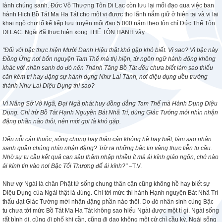
lành chúng sanh. Đức Vô Thượng Tôn Di Lạc còn lưu lại mối đạo qua việc ban
hành Hịch Bồ Tát Ma Ha Tát cho một vị được thọ lãnh nắm giữ ở hiện tại và vị lai
khai ngộ chư tổ kế tiếp lưu truyền mối đạo 5.000 năm theo tôn chỉ Đức Thế Tôn
DI LẠC. Ngài đã thực hiện xong THẾ TÔN HẠNH vậy.
"Đối với bậc thực hiện Mười Danh Hiệu thật khó gặp khó biết. Vì sao? Vì bậc này
Đồng Ứng nơi bổn nguyện Tam Thế mà thị hiện, từ ngôn ngữ hành động không
khác với nhân sanh do đó nên Thánh Tăng Bồ Tát đều chưa biết làm sao thiểu
căn kém trí hay đặng sự hành dụng Như Lai Tánh, nơi diệu dụng đều trưởng
thành Như Lai Diệu Dụng thì sao?
Vì Năng Sở Vô Ngã, Đại Ngã phát huy đồng đẳng Tam Thế mà Hành Dụng Diệu
Dụng. Chỉ trừ Bồ Tát Hạnh Nguyện Bát Nhã Trí, dùng Giác Tướng mới nhìn nhận
đặng phần nào thôi, nên mới gọi là khó gặp.
Đến nỗi cận thuộc, sống chung hay thân cận không hề hay biết, làm sao nhân
sanh quần chúng nhìn nhận đặng? Trừ ra những bậc tin vâng thực tiễn tu cầu.
Nhờ sự tu cầu kết quả cạn sâu thâm nhập nhiều ít mà ái kính giáo ngôn, chớ nào
ái kính tin vào nơi Bậc Tối Thượng để ái kính?"
–T.V.
Như vợ Ngài là chân Phật tử sống chung thân cận cũng không hề hay biết sự
Diệu Dụng của Ngài thật là đúng. Chỉ tới mức thi hành Hạnh nguyện Bát Nhã Trí
thấu đạt Giác Tướng mới nhận đặng phần nào thôi. Do đó nhân sinh cùng Bậc
tu chưa tới mức Bồ Tát Ma Ha Tát không sao hiểu Ngài được một tí gì. Ngài sống
rất bình dị, cũng đi phố khi cần, cũng đi dạo không một cử chỉ cầu kỳ. Ngài sống