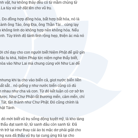
 sinh vật, hư không thảy đều có từ mầm chủng tử
 La tùy xứ sở đặt tên cho vũ trụ.
tri. Do đồng hợp đồng hóa, bất hợp bất hóa, nó là
ành ông Táo, ông Địa, ông Thần Tài... cúng lạy
tin không linh do không hợp nên không hóa. Nếu
inh. Tùy trình độ tánh tình rộng hẹp, thiện ác mà nó
mới chỉ dạy cho con người biết Niệm Phật để giữ gìn
ậc tu khá, Niệm Pháp tức niệm nghe thấy biết,
c hòa vào Như Lai mà chung cùng với Như Lai để
hưng khi ta cho vào biển cả, giọt nước biển liền
hất sắt... nó giống y như nước biển cũng có đủ
nhau như cha và con. Từ đó kết luận có cơ sở tin
 được. Như Chư Phật rất thương mến, cảm mến, chí
 Tát, tận thành như Chư Phật. Đó cũng chính là
hật Tánh.
ó mới biết vũ trụ sống động tuyệt mỹ, là kho tàng
 thấu đạt sanh tử, tử sanh đâu còn sanh tử. Đã
nh trở lại như thay cái áo bị mặc dơ phải giặt cho
 xưa đã thấu vũ trụ lại cung ứng trả lại cho