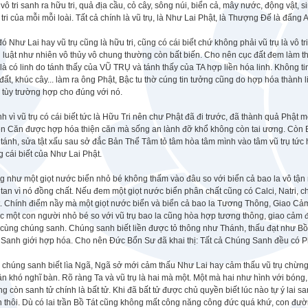
vô tri sanh ra hữu tri, quả địa cầu, cỏ cây, sông núi, biển cả, mây nước, động vật,
tri của mỗi mỗi loài. Tất cả chính là vũ trụ, là Như Lai Phật, là Thượng Đế là đấng A
ó Như Lai hay vũ trụ cũng là hữu tri, cũng có cái biết chứ không phải vũ trụ là vô 
 luật như nhiên vô thủy vô chung thường còn bất biến. Cho nên cục đất đem làm th
là có linh do tánh thấy của VŨ TRỤ và tánh thấy của TA hợp liền hóa linh. Không 
đất, khúc cây... làm ra ông Phật, Bậc tu thờ cúng tin tưởng cũng do hợp hóa thành l
, tùy trường hợp cho đúng với nó.
h vì vũ trụ có cái biết tức là Hữu Tri nên chư Phật đã đi trước, đã thành quả Phật 
n Căn được hợp hóa thiện căn mà sống an lành đỡ khổ không còn tai ương. Còn B
tánh, sửa tật xấu sau sở đắc Bản Thể Tâm tỏ tâm hòa tâm mình vào tâm vũ trụ tứ
 cái biết của Như Lai Phật.
 như một giọt nước biển nhỏ bé không thấm vào đâu so với biển cả bao la vô tận n
tan vì nó đồng chất. Nếu đem một giọt nước biển phân chất cũng có Calci, Natri, c
. Chính điểm nầy mà một giọt nước biển và biển cả bao la Tương Thông, Giao Cảm 
c một con người nhỏ bé so với vũ trụ bao la cũng hòa hợp tương thông, giao cảm
 cùng chúng sanh. Chúng sanh biết liền được tỏ thông như Thánh, thấu đạt như Bồ
 Sanh giới hợp hóa. Cho nên Đức Bổn Sư đã khai thị: Tất cả Chúng Sanh đều có P
chúng sanh biết lìa Ngã, Ngã sở mới cảm thấu Như Lai hay cảm thấu vũ trụ chừng đ
ận khó nghĩ bàn. Rõ ràng Ta và vũ trụ là hai mà một. Một mà hai như hình với bóng,
g còn sanh tử chính là bất tử. Khi đã bất tử được chủ quyền biết lúc nào tự ý lai sa
 thôi. Dù có lai trần Bồ Tát cũng không mất công năng công đức quá khứ, con đường