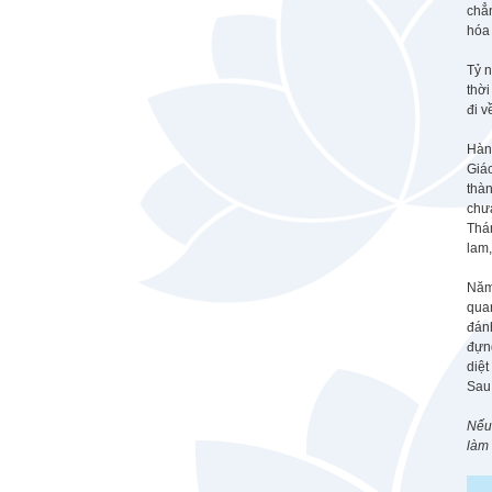
chẳn
hóa 
Tỷ n
thời
đi v
Hàng
Giác
thàn
chưa
Thán
lam,
Năm
qua
đán
đựng
diệt
Sau 
Nếu 
làm