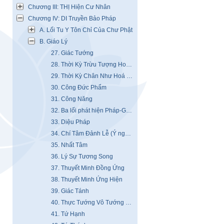
Chương III: THỊ Hiện Cư Nhân
Chương IV: DI Truyền Bảo Pháp
A. Lối Tu Y Tôn Chỉ Của Chư Phật
B. Giáo Lý
27. Giác Tướng
28. Thời Kỳ Trừu Tượng Hoá Độ Tiểu Thừa
29. Thời Kỳ Chân Như Hoá Độ Đại Thừa
30. Công Đức Phẩm
31. Công Năng
32. Ba lối phát hiện Pháp-Giới
33. Diệu Pháp
34. Chí Tâm Đảnh Lễ (Ý nghĩa xác thực Lời Nguyện A-Di-Đà)
35. Nhất Tâm
36. Lý Sự Tương Song
37. Thuyết Minh Đồng Ứng
38. Thuyết Minh Ứng Hiện
39. Giác Tánh
40. Thực Tướng Vô Tướng Tam Muội Pháp Môn
41. Tứ Hạnh