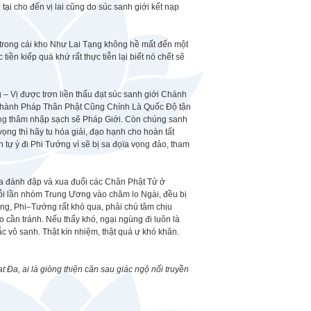
tại cho đến vị lai cũng do súc sanh giới kết nạp
ữ trong cái kho Như Lai Tạng không hề mất đến một
iền kiếp quá khứ rất thực tiễn lại biết nó chết sẽ
– Vị được trơn liền thấu đạt súc sanh giới Chánh
ạp thành Pháp Thân Phật Cũng Chính Là Quốc Độ tận
đặng thâm nhập sạch sẽ Pháp Giới. Còn chúng sanh
ng thì hãy tu hóa giải, đạo hạnh cho hoàn tất
tự ý đi Phi Tướng vì sẽ bị sa đọïa vọng đảo, tham
a đánh đập và xua đuổi các Chân Phật Tử ở
ỗi lần nhóm Trung Ương vào chăm lo Ngài, đều bị
g, Phi–Tướng rất khó qua, phải chú tâm chịu
o cần tránh. Nếu thấy khó, ngại ngùng đi luôn là
c vô sanh. Thật kín nhiệm, thật quá ư khó khăn.
 Đa, ai là giòng thiện căn sau giác ngộ nối truyền