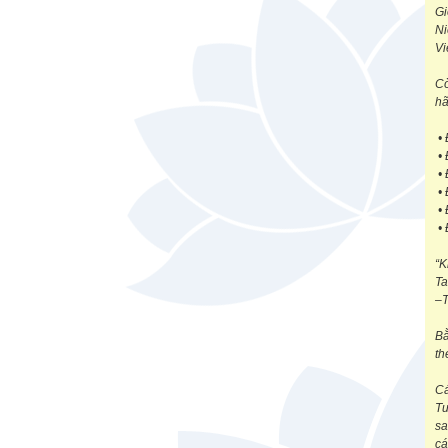
Gi
Ni
Vi
Cò
hã
• 
• 
• 
• 
• 
• 
“K
Ta
–T
Bằ
th
Cá
Tư
sa
cá