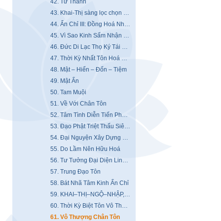
42. Tứ Thánh
43. Khai-Thị sàng lọc chọn Hộ Pháp, Tôn Giả, Bồ Tát
44. Ấn Chỉ III: Đồng Hoá Nhân Sinh, Dưới Sự Nhận Định Bất Đồng
45. Vì Sao Kinh Sấm Nhận Định In Tuồng Thực
46. Đức Di Lạc Thọ Ký Tái Sinh Trong 350 Năm Sau
47. Thời Kỳ Nhất Tôn Hoá Độ Nhất Thừa
48. Mật – Hiển – Đốn – Tiệm
49. Mật Ấn
50. Tam Muội
51. Về Với Chân Tôn
52. Tâm Tình Diễn Tiến Phật Đạo
53. Đạo Phật Triệt Thấu Siêu Đẳng Khoa Học
54. Đại Nguyện Xây Dựng Chúng Sanh Của Bồ Tát
55. Do Lầm Nên Hữu Hoá
56. Tư Tưởng Đại Diện Linh Hồn
57. Trung Đạo Tôn
58. Bát Nhã Tâm Kinh Ấn Chỉ
59. KHAI–THỊ–NGỘ–NHẬP, Bốn Tướng Giải Thoát
60. Thời Kỳ Biệt Tôn Vô Thượng Hoá Độ Tối Thượng Thừa
61. Vô Thượng Chân Tôn