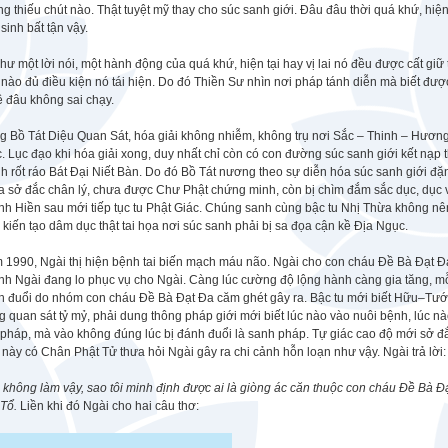
g thiếu chút nào. Thật tuyệt mỹ thay cho súc sanh giới. Đâu đâu thời quá khứ, hiện 
sinh bất tận vậy.
hư một lời nói, một hành động của quá khứ, hiện tại hay vị lai nó đều được cất gi
 nào đủ điều kiện nó tái hiện. Do đó Thiền Sư nhìn nơi pháp tánh diễn mà biết được t
ề đâu không sai chạy.
 Bồ Tát Diệu Quan Sát, hóa giải không nhiễm, không trụ nơi Sắc – Thinh – Hương 
. Lục đạo khi hóa giải xong, duy nhất chỉ còn có con đường súc sanh giới kết n
h rốt ráo Bát Đại Niết Bàn. Do đó Bồ Tát nương theo sự diễn hóa súc sanh giới 
 sở đắc chân lý, chưa được Chư Phật chứng minh, còn bị chìm đắm sắc dục, dục vọ
h Hiền sau mới tiếp tục tu Phật Giác. Chúng sanh cùng bậc tu Nhị Thừa không nên 
 kiến tạo dâm dục thật tai họa nơi súc sanh phải bị sa đọa cận kề Địa Ngục.
 1990, Ngài thị hiện bệnh tai biến mạch máu não. Ngài cho con cháu Đề Bà Đạt Đ
nh Ngài đang lo phục vụ cho Ngài. Càng lúc cường độ lộng hành càng gia tăng, m
h đuổi do nhóm con cháu Đề Bà Đạt Đa căm ghét gây ra. Bậc tu mới biết Hữu–Tướn
 quan sát tỷ mỷ, phải dung thông pháp giới mới biết lúc nào vào nuôi bệnh, lúc nà
 pháp, mà vào không đúng lúc bị đánh đuổi là sanh pháp. Tự giác cao độ mới sở đắ
này có Chân Phật Tử thưa hỏi Ngài gây ra chi cảnh hỗn loạn như vậy. Ngài trả lời:
không làm vậy, sao tôi minh định được ai là giòng ác căn thuộc con cháu Đề Bà Đạt
 Tổ.
Liền khi đó Ngài cho hai câu thơ: