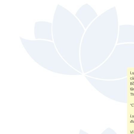
Lụ
cả
Bồ
tậ
Th
“C
Lụ
đư
Vì