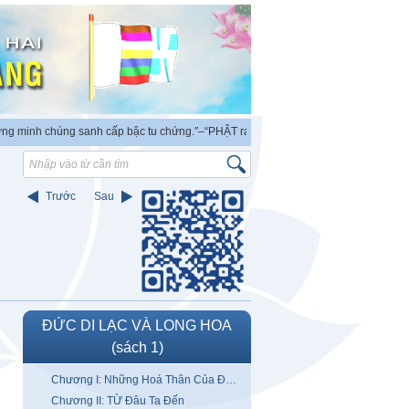
sanh cấp bậc tu chứng.″
–“PHẬT ra đời có thẩm quyền độc lập chứng minh vũ trụ.
Trước
Sau
ĐỨC DI LẠC VÀ LONG HOA
(sách 1)
Chương I: Những Hoá Thân Của Đức Di Lạc
Chương II: TỪ Đâu Ta Đến