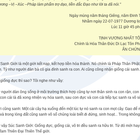
ơng –Vị –Xúc –Pháp làm phẩm trợ đạo, liền đắc Đạo như lời ta đã nói.”
Ngày mùng năm tháng Giêng, năm Đinh 
Nhằm ngày 22-07-1977 Dương lị
Lúc 11 giờ 45 ph
TỊNH VƯƠNG NHẤT T
Chính là Hóa Thân Đức Di Lạc Tôn Ph
ẤN CHỨ
Sanh Giới là một giới kết nạp, kết hợp liền hóa thành. Nó chính là Pháp Thân Phậ
. Tỷ như người đàn bà có gia đình sanh ra con. Ai cũng công nhận giống cái sanh.
giống đực thì sao? Tôi nghe như vầy:
người đàn ông sống ở môi trường thích hợp cũng tự nơi thân sinh ra con rận, con 
con cái là đã xong nhiện vụ hóa sanh, sau con đực và con cái tiếp tục sanh ra vô s
ri cũng sanh: Một cái cây hạ xuống đến một lúc tự nó sanh ra con mọt cây. Gạo để 
và trong lòng đất cũng sanh vô số chủng loài biết đi đứng, sinh hoạt... Trong không 
vậy Súc Sanh Giới: Giống đực, giống cái, vô tri đều sanh ra hữu tri. Từ đó mới ha
Tam Thiên Đại Thiên Thế giới.