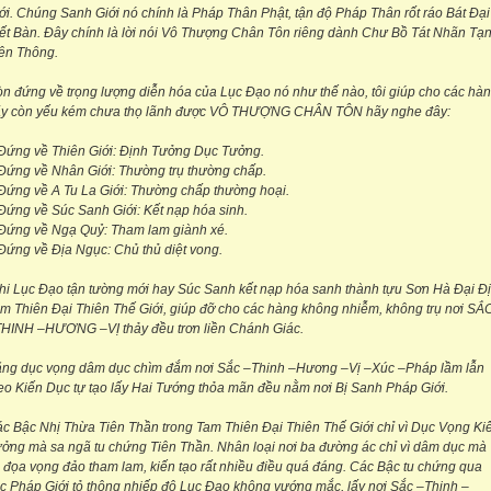
ới. Chúng Sanh Giới nó chính là Pháp Thân Phật, tận độ Pháp Thân rốt ráo Bát Đại
ết Bàn. Đây chính là lời nói Vô Thượng Chân Tôn riêng dành Chư Bồ Tát Nhãn Tạ
ên Thông.
n đứng về trọng lượng diễn hóa của Lục Đạo nó như thế nào, tôi giúp cho các hà
y còn yếu kém chưa thọ lãnh được VÔ THƯỢNG CHÂN TÔN hãy nghe đây:
Đứng về Thiên Giới: Định Tưởng Dục Tưởng.
Đứng về Nhân Giới: Thường trụ thường chấp.
Đứng về A Tu La Giới: Thường chấp thường hoại.
Đứng về Súc Sanh Giới: Kết nạp hóa sinh.
Đứng về Ngạ Quỷ: Tham lam giành xé.
Đứng về Địa Ngục: Chủ thủ diệt vong.
hi Lục Đạo tận tường mới hay Súc Sanh kết nạp hóa sanh thành tựu Sơn Hà Đại Đ
m Thiên Đại Thiên Thế Giới, giúp đỡ cho các hàng không nhiễm, không trụ nơi SẮ
HINH –HƯƠNG –VỊ thảy đều trơn liền Chánh Giác.
ng dục vọng dâm dục chìm đắm nơi Sắc –Thinh –Hương –Vị –Xúc –Pháp lầm lẫn
eo Kiến Dục tự tạo lấy Hai Tướng thỏa mãn đều nằm nơi Bị Sanh Pháp Giới.
c Bậc Nhị Thừa Tiên Thần trong Tam Thiên Đại Thiên Thế Giới chỉ vì Dục Vọng Ki
ởng mà sa ngã tu chứng Tiên Thần. Nhân loại nơi ba đường ác chỉ vì dâm dục mà
 đọa vọng đảo tham lam, kiến tạo rất nhiều điều quá đáng. Các Bậc tu chứng qua
c Pháp Giới tỏ thông nhiếp độ Lục Đạo không vướng mắc, lấy nơi Sắc –Thinh –