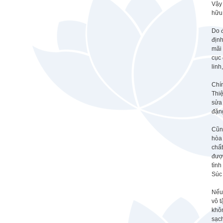
Vậy 
hữu 
Do đ
định
mãi 
cục 
linh
Chín
Thiệ
sửa 
đặng
Cũng
hòa 
chất
đượ
tình
Súc
Nếu 
vô t
khôn
sạch