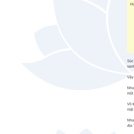
Hư
Súc 
sanh
Vậy 
Như 
một 
Vô t
mặt 
Như 
địa 