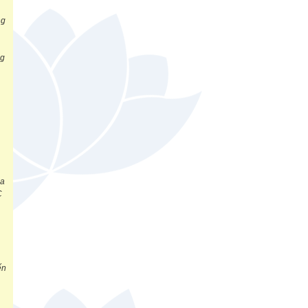
ng
ng
ịa
C
ến