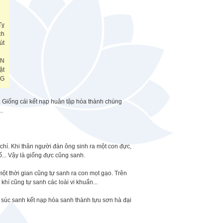
Tỵ
ch
út
ÔN
ật
NG
t. Giống cái kết nạp huân tập hóa thành chúng
..
chí. Khi thân người đàn ông sinh ra một con đực,
ố... Vậy là giống đực cũng sanh.
một thời gian cũng tự sanh ra con mọt gạo. Trên
khí cũng tự sanh các loài vi khuẩn...
y súc sanh kết nạp hóa sanh thành tựu sơn hà đại