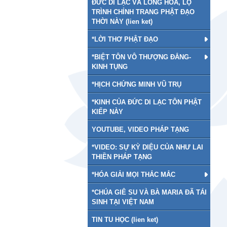
ĐỨC DI LẠC VÀ LONG HOA, LỘ
TRÌNH CHỈNH TRANG PHẬT ĐẠO
THỜI NÀY (lien ket)
*LỜI THƠ PHẬT ĐẠO
*BIỆT TÔN VÔ THƯỢNG ĐẲNG-
KINH TỤNG
*HỊCH CHỨNG MINH VŨ TRỤ
*KINH CỦA ĐỨC DI LẠC TÔN PHẬT
KIẾP NÀY
YOUTUBE, VIDEO PHÁP TẠNG
*VIDEO: SỰ KỲ DIỆU CỦA NHƯ LAI
THIỀN PHÁP TẠNG
*HÓA GIẢI MỌI THẮC MẮC
*CHÚA GIÊ SU VÀ BÀ MARIA ĐÃ TÁI
SINH TẠI VIỆT NAM
TIN TU HỌC (lien ket)