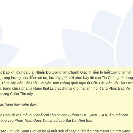
c Đạo khi đã hóa giải Nhiếp Độ tường tận Chánh Giác thì liền tỏ biết tường tận tất
, trọng lượng hóa diễn nơi nó, lúc bấy giờ mới phơi bày để cho Tín Chúng, từ hàng
 Tát tu tập đến Bất Thối Chuyển, tâm không quái ngại từ Hữu Lậu đến Vô Lậu tườ
n, bằng chưa phải là Hàng thật tu, thật chứng khó mà lãnh hội đặng Pháp Bảo Vô
ượng Chân Tôn nầy.
ác hàng hãy nghe đây:
c Đạo đã xóa mờ, duy nhất chỉ còn có con đường SÚC SANH GIỚI, làm một con
ờng vào Pháp Thân Quốc Độ tận rốt ráo Bát Đại Niết Bàn.
 sao? Vì Súc Sanh Giới chính là một giới kết nạp huân tập hóa thành Chúng Sanh