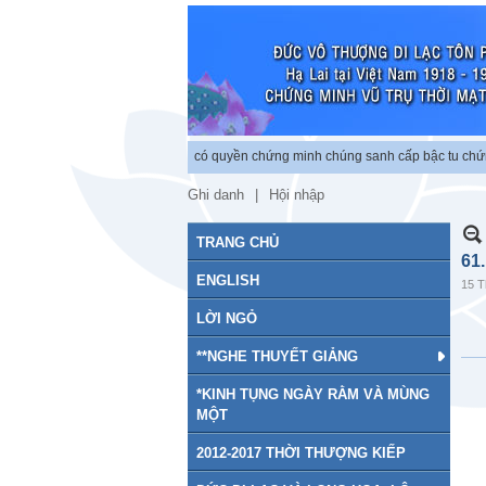
h vũ trụ. BỒ TÁT có quyền chứng minh chúng sanh cấp bậc tu chứng.″
–“PHẬT ra đ
Ghi danh
Hội nhập
TRANG CHỦ
61
ENGLISH
15 T
LỜI NGỎ
**NGHE THUYẾT GIẢNG
*KINH TỤNG NGÀY RẰM VÀ MÙNG
MỘT
2012-2017 THỜI THƯỢNG KIẾP